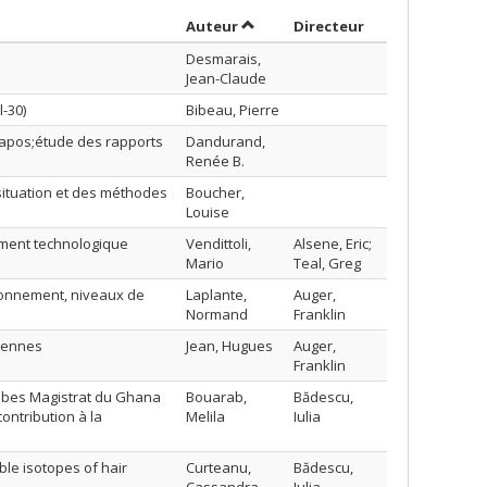
Trier par auteur en ordre croissa
par contributeu
Auteur
Directeur
Desmarais,
Jean-Claude
-30)
Bibeau, Pierre
l&apos;étude des rapports
Dandurand,
Renée B.
situation et des méthodes
Boucher,
Louise
ement technologique
Vendittoli,
Alsene, Eric;
Mario
Teal, Greg
ronnement, niveaux de
Laplante,
Auger,
Normand
Franklin
liennes
Jean, Hugues
Auger,
Franklin
lobes Magistrat du Ghana
Bouarab,
Bădescu,
ontribution à la
Melila
Iulia
ble isotopes of hair
Curteanu,
Bădescu,