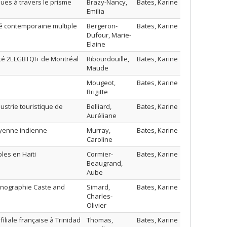
ues à travers le prisme
Brazy-Nancy,
Bates, Karine
Emilia
té contemporaine multiple
Bergeron-
Bates, Karine
Dufour, Marie-
Elaine
uté 2ELGBTQI+ de Montréal
Ribourdouille,
Bates, Karine
Maude
Mougeot,
Bates, Karine
Brigitte
ustrie touristique de
Belliard,
Bates, Karine
Auréliane
oyenne indienne
Murray,
Bates, Karine
Caroline
les en Haïti
Cormier-
Bates, Karine
Beaugrand,
Aube
thnographie Caste and
Simard,
Bates, Karine
Charles-
Olivier
 filiale française à Trinidad
Thomas,
Bates, Karine