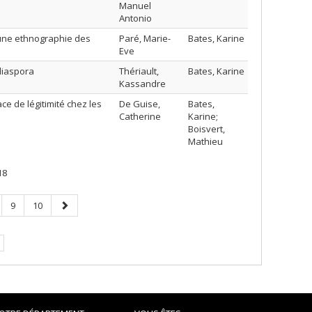
Manuel
Antonio
: une ethnographie des
Paré, Marie-
Bates, Karine
Eve
 diaspora
Thériault,
Bates, Karine
Kassandre
ce de légitimité chez les
De Guise,
Bates,
Catherine
Karine;
Boisvert,
Mathieu
18
ge
Page
Page
Page
9
10
suivante