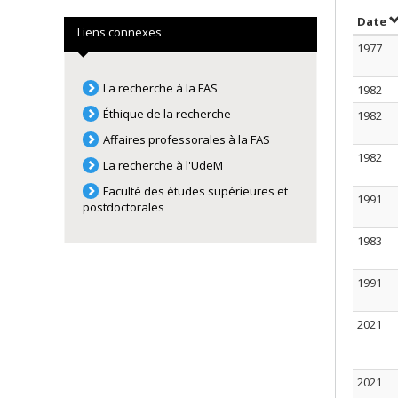
T
Date
Liens connexes
1977
La recherche à la FAS
1982
Éthique de la recherche
1982
Affaires professorales à la FAS
1982
La recherche à l'UdeM
Faculté des études supérieures et
1991
postdoctorales
1983
1991
2021
2021