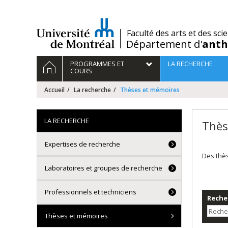
Passer
au
contenu
/
Faculté des arts et des sci
Département d'
anth
Navigation
ACCUEIL
PROGRAMMES ET
LA RECHERCHE
principale
COURS
Accueil
La recherche
Thèses et mémoires
LA RECHERCHE
Thès
Expertises de recherche
Des thè
Laboratoires et groupes de recherche
Professionnels et techniciens
Recher
Thèses et mémoires