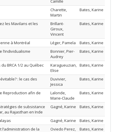
Camille
Charette,
Bates, Karine
Martin
ez les Mavilans et les
Brillant-
Bates, Karine
Giroux,
Vincent
ienne à Montréal
Léger, Pamela
Bates, Karine
e l’individualisme
Bonnier, Pier-
Bates, Karine
Audrey
as du BRCA 1/2 au Québec
Karagueuzian,
Bates, Karine
Elise
évitable? : le cas des
Duvivier,
Bates, Karine
Jessica
de Reproduction afin de
Lalonde,
Bates, Karine
Marie-Claude
stratégies de subsistance
Gagné, Karine
Bates, Karine
r, au Rajasthan en Inde
alayas
Gagné, Karine
Bates, Karine
t l’administration de la
Oviedo Perez,
Bates, Karine