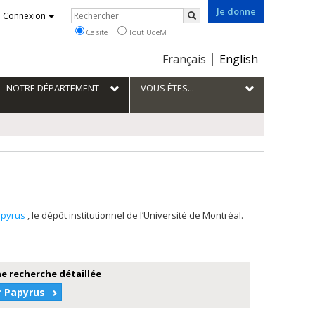
Je donne
Rechercher
Connexion
Rechercher
Ce site
Tout UdeM
Choix
Français
English
de
la
NOTRE DÉPARTEMENT
VOUS ÊTES...
langue
apyrus
, le dépôt institutionnel de l’Université de Montréal.
e recherche détaillée
r Papyrus