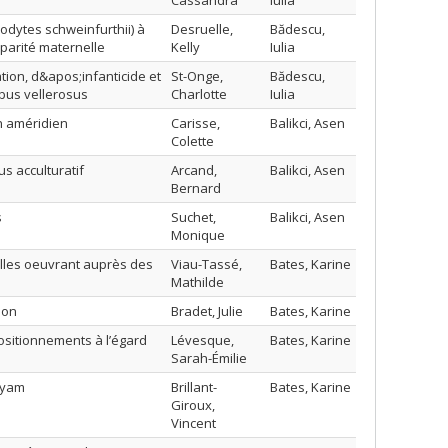
Cassandra
Iulia
odytes schweinfurthii) à
Desruelle,
Bădescu,
 parité maternelle
Kelly
Iulia
tion, d&apos;infanticide et
St-Onge,
Bădescu,
obus vellerosus
Charlotte
Iulia
n améridien
Carisse,
Balikci, Asen
Colette
s acculturatif
Arcand,
Balikci, Asen
Bernard
s
Suchet,
Balikci, Asen
Monique
lles oeuvrant auprès des
Viau-Tassé,
Bates, Karine
Mathilde
ion
Bradet, Julie
Bates, Karine
positionnements à l’égard
Lévesque,
Bates, Karine
Sarah-Émilie
eyyam
Brillant-
Bates, Karine
Giroux,
Vincent