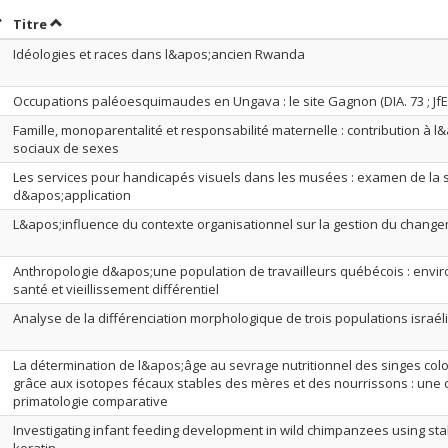
rier par date en ordre croissant
Trier par titre en ordre croissant
Titre
Idéologies et races dans l&apos;ancien Rwanda
Occupations paléoesquimaudes en Ungava : le site Gagnon (DIA. 73 ; JfEl
Famille, monoparentalité et responsabilité maternelle : contribution à 
sociaux de sexes
Les services pour handicapés visuels dans les musées : examen de la 
d&apos;application
L&apos;influence du contexte organisationnel sur la gestion du chang
Anthropologie d&apos;une population de travailleurs québécois : envi
santé et vieillissement différentiel
Analyse de la différenciation morphologique de trois populations israé
La détermination de l&apos;âge au sevrage nutritionnel des singes co
grâce aux isotopes fécaux stables des mères et des nourrissons : une c
primatologie comparative
Investigating infant feeding development in wild chimpanzees using sta