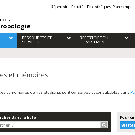
Liens
Répertoire
Facultés
Bibliothèques
Plan campus
externes
ences
ropologie
RESSOURCES ET
RÉPERTOIRE DU
SERVICES
DÉPARTEMENT
es et mémoires
ses et mémoires de nos étudiants sont conservés et consultables dans
P
cher dans la liste
Pour un
Rechercher…
Visite