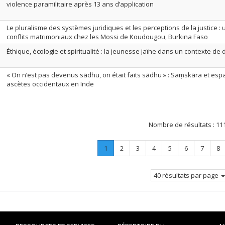
violence paramilitaire après 13 ans d’application
Le pluralisme des systèmes juridiques et les perceptions de la justice 
conflits matrimoniaux chez les Mossi de Koudougou, Burkina Faso
Éthique, écologie et spiritualité : la jeunesse jaïne dans un contexte de
« On n’est pas devenus sādhu, on était faits sādhu » : Saṃskāra et espa
ascètes occidentaux en Inde
Nombre de résultats :
11
Page
.
Page
Page
Page
Page
Page
Page
Pa
1
2
3
4
5
6
7
8
Page
courante.
40 résultats par page