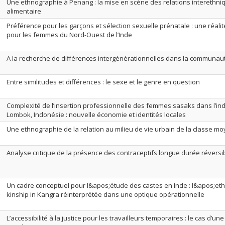
Une ethnographie à Penang : la mise en scène des relations interethniq
alimentaire
Préférence pour les garçons et sélection sexuelle prénatale : une réali
pour les femmes du Nord-Ouest de l’Inde
A la recherche de différences intergénérationnelles dans la communa
Entre similitudes et différences : le sexe et le genre en question
Complexité de l’insertion professionnelle des femmes sasaks dans l’ind
Lombok, Indonésie : nouvelle économie et identités locales
Une ethnographie de la relation au milieu de vie urbain de la classe m
Analyse critique de la présence des contraceptifs longue durée réversib
Un cadre conceptuel pour l&apos;étude des castes en Inde : l&apos;e
kinship in Kangra réinterprétée dans une optique opérationnelle
L’accessibilité à la justice pour les travailleurs temporaires : le cas d’une