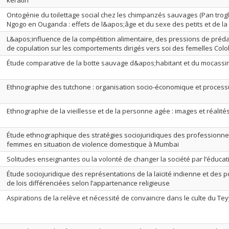
keratin
Ontogénie du toilettage social chez les chimpanzés sauvages (Pan trogl
Ngogo en Ouganda : effets de l&apos;âge et du sexe des petits et de la
L&apos;influence de la compétition alimentaire, des pressions de préda
de copulation sur les comportements dirigés vers soi des femelles Col
Étude comparative de la botte sauvage d&apos;habitant et du mocassi
Ethnographie des tutchone : organisation socio-économique et processu
Ethnographie de la vieillesse et de la personne agée : images et réalité
Étude ethnographique des stratégies sociojuridiques des professionne
femmes en situation de violence domestique à Mumbai
Solitudes enseignantes ou la volonté de changer la société par l’éducat
Étude sociojuridique des représentations de la laïcité indienne et des 
de lois différenciées selon l’appartenance religieuse
Aspirations de la relève et nécessité de convaincre dans le culte du T