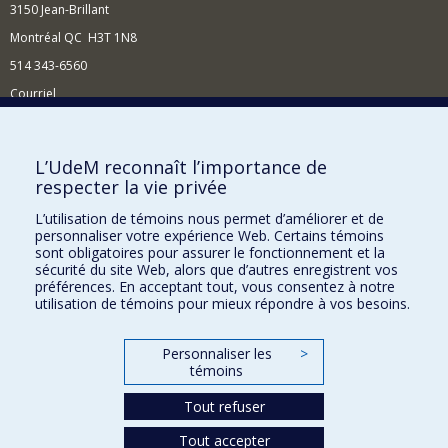
3150 Jean-Brillant
Montréal QC H3T 1N8
514 343-6560
Courriel
Nouvelles et conférences
Comment soutenir le Département?
L’UdeM reconnaît l’importance de
respecter la vie privée
BESOIN D'AIDE?
L’utilisation de témoins nous permet d’améliorer et de
Plan du site
personnaliser votre expérience Web. Certains témoins
Signaler une erreur
sont obligatoires pour assurer le fonctionnement et la
sécurité du site Web, alors que d’autres enregistrent vos
Accessibilité
préférences. En acceptant tout, vous consentez à notre
utilisation de témoins pour mieux répondre à vos besoins.
FACULTÉ DES ARTS ET DES SCIENCES
Nos départements et écoles
Personnaliser les
>
témoins
Nos centres d'études
Tout refuser
Nos programmes et cours
Tout accepter