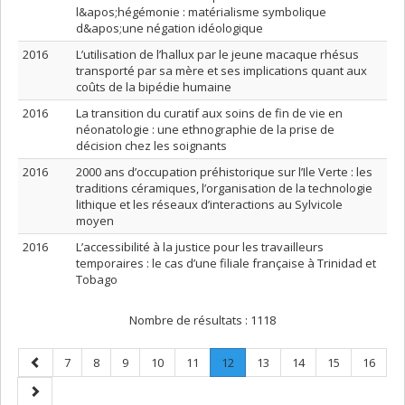
l&apos;hégémonie : matérialisme symbolique
d&apos;une négation idéologique
2016
L’utilisation de l’hallux par le jeune macaque rhésus
transporté par sa mère et ses implications quant aux
coûts de la bipédie humaine
2016
La transition du curatif aux soins de fin de vie en
néonatologie : une ethnographie de la prise de
décision chez les soignants
2016
2000 ans d’occupation préhistorique sur l’Ile Verte : les
traditions céramiques, l’organisation de la technologie
lithique et les réseaux d’interactions au Sylvicole
moyen
2016
L’accessibilité à la justice pour les travailleurs
temporaires : le cas d’une filiale française à Trinidad et
Tobago
Nombre de résultats :
1118
Page
Page
Page
Page
Page
Page
Page
.
Page
Page
Page
Page
7
8
9
10
11
12
13
14
15
16
précédente
Page
Page
courante.