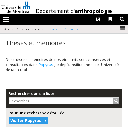
Passer
au
/
Département d'
anthropologie
contenu
Langues
Liens 
R
Menu
N
Accueil
La recherche
Thèses et mémoires
Thèses et mémoires
Des thèses et mémoires de nos étudiants sont conservés et
consultables dans
Papyrus
, le dépôt institutionnel de l’Université
de Montréal.
Rechercher dans la liste
Recher
Pour une recherche détaillée
Visiter Papyrus