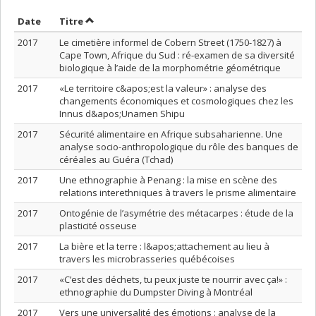
Trier par date en ordre croissant
Trier par titre en ordre croissant
Date
Titre
2017
Le cimetière informel de Cobern Street (1750-1827) à
Cape Town, Afrique du Sud : ré-examen de sa diversité
biologique à l’aide de la morphométrie géométrique
2017
«Le territoire c&apos;est la valeur» : analyse des
changements économiques et cosmologiques chez les
Innus d&apos;Unamen Shipu
2017
Sécurité alimentaire en Afrique subsaharienne. Une
analyse socio-anthropologique du rôle des banques de
céréales au Guéra (Tchad)
2017
Une ethnographie à Penang : la mise en scène des
relations interethniques à travers le prisme alimentaire
2017
Ontogénie de l’asymétrie des métacarpes : étude de la
plasticité osseuse
2017
La bière et la terre : l&apos;attachement au lieu à
travers les microbrasseries québécoises
2017
«C’est des déchets, tu peux juste te nourrir avec ça!» :
ethnographie du Dumpster Diving à Montréal
2017
Vers une universalité des émotions : analyse de la