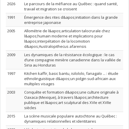
2026
Le parcours de la méfiance au Québec : quand santé,
travail et migration se croisent
1991
Émergence des rites d&apos;initiation dans la grande
entreprise japonaise
2005
Allométrie de l&apos;articulation talocrurale chez
l&apos;humain moderne et implications pour
l&apos;interpétation de la locomotion
d&apos;Australopithecus afarensis
2009
Les dynamiques de la résistance écologique : le cas
d’une compagnie minière canadienne dans la vallée de
Siria au Honduras
1997
Kitchen kaffir, basic bantu, isilololo, fanagalo ... : étude
ethnolinguistique d&apos;un pidgin sud-africain aux
multiples visages
2003
Conquête et formation d&apos;une culture originale à
Oaxaca (Mexique), à travers l&apos;architecture
publique et l&apos;art sculptural des XVIe et XVIIe
siècles
2015
La scène musicale populaire autochtone au Québec :
dynamiques relationnelles et identitaires