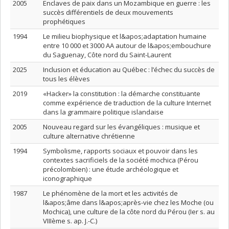
2005
Enclaves de paix dans un Mozambique en guerre : les
succès différentiels de deux mouvements
prophétiques
1994
Le milieu biophysique et l&apos;adaptation humaine
entre 10 000 et 3000 AA autour de l&apos;embouchure
du Saguenay, Côte nord du Saint-Laurent
2025
Inclusion et éducation au Québec : l’échec du succès de
tous les élèves
2019
«Hacker» la constitution : la démarche constituante
comme expérience de traduction de la culture Internet
dans la grammaire politique islandaise
2005
Nouveau regard sur les évangéliques : musique et
culture alternative chrétienne
1994
Symbolisme, rapports sociaux et pouvoir dans les
contextes sacrificiels de la société mochica (Pérou
précolombien) : une étude archéologique et
iconographique
1987
Le phénomène de la mort et les activités de
l&apos;âme dans l&apos;après-vie chez les Moche (ou
Mochica), une culture de la côte nord du Pérou (Ier s. au
VIIIème s. ap. J.-C.)