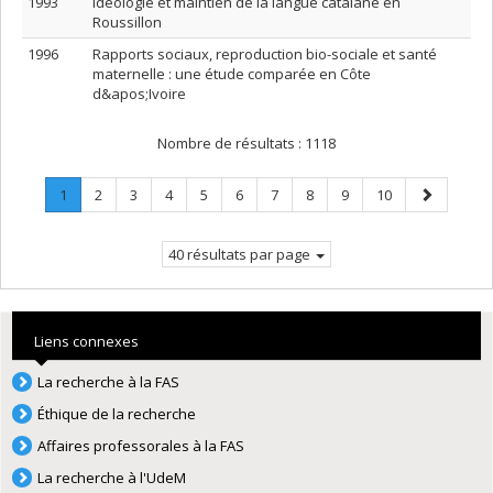
1993
Idéologie et maintien de la langue catalane en
Roussillon
1996
Rapports sociaux, reproduction bio-sociale et santé
maternelle : une étude comparée en Côte
d&apos;Ivoire
Nombre de résultats :
1118
Page
.
Page
Page
Page
Page
Page
Page
Page
Page
Page
Page
1
2
3
4
5
6
7
8
9
10
Page
suivante
courante.
40 résultats par page
Liens connexes
La recherche à la FAS
Éthique de la recherche
Affaires professorales à la FAS
La recherche à l'UdeM