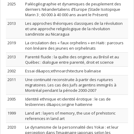
2025
Paléogéographie et dynamiques de peuplement des
derniers Néandertaliens d’Europe (Stade Isotopique
Marin 3 ; 60 000 à 40 000 ans avant le Présent)
2013
Les approches théoriques classiques de la révolution
et une approche religiologique de la révolution
sandiniste au Nicaragua
2019
La circulation des « faux orphelins » en Haïti : parcours
non linéaire des jeunes en orphelinats
2013
Parenté fluide : la quête des origines au Brésil et au
Québec : dialogue entre parenté, droit et science
2002
Essai d&apos;ethnoarchitecture balinaise
2011
Une continuité reconstruite à partir des ruptures
migratoires. Les cas des Juifs argentins immigrés à
Montréal pendant la période 2000-2007
2005
Identité ethnique et identité érotique : le cas de
lesbiennes d&apos;origine haïtienne
1999
Land art : layers of memory, the use of prehistoric
references in land art
2020
Le dynamisme de la personnalité des Yokai : et leur
perception dans l’imaginaire japonais selon les