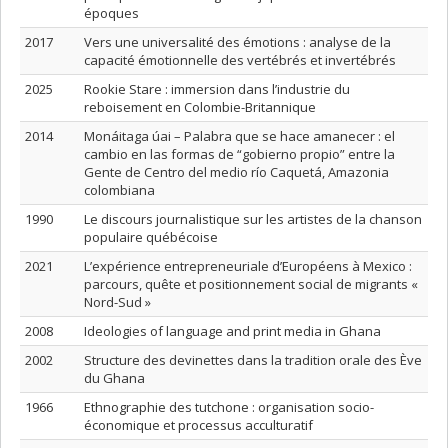
époques
2017
Vers une universalité des émotions : analyse de la
capacité émotionnelle des vertébrés et invertébrés
2025
Rookie Stare : immersion dans l’industrie du
reboisement en Colombie-Britannique
2014
Monáitaga úai – Palabra que se hace amanecer : el
cambio en las formas de “gobierno propio” entre la
Gente de Centro del medio río Caquetá, Amazonia
colombiana
1990
Le discours journalistique sur les artistes de la chanson
populaire québécoise
2021
L’expérience entrepreneuriale d’Européens à Mexico :
parcours, quête et positionnement social de migrants «
Nord-Sud »
2008
Ideologies of language and print media in Ghana
2002
Structure des devinettes dans la tradition orale des Ève
du Ghana
1966
Ethnographie des tutchone : organisation socio-
économique et processus acculturatif