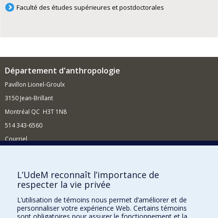
Faculté des études supérieures et postdoctorales
Département d'anthropologie
Pavillon Lionel-Groulx
3150 Jean-Brillant
Montréal QC H3T 1N8
514 343-6560
Courriel
Nouvelles et conférences
Comment soutenir le Département?
L’UdeM reconnaît l’importance de
respecter la vie privée
BESOIN D'AIDE?
L’utilisation de témoins nous permet d’améliorer et de
Plan du site
personnaliser votre expérience Web. Certains témoins
Signaler une erreur
sont obligatoires pour assurer le fonctionnement et la