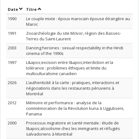
Trier par date en ordre croissant
Trier par titre en ordre croissant
Date
Titre
1990
Le couple mixte : époux marocain épouse étrangère au
Maroc
1991
Zooarchéologie du site McIvor, région des Basses-
Terres du Saint-Laurent
2003
Dancing heroines : sexual respectability in the Hindi
cinema of the 1990s
1997
L&apos;excision entre l&apos;interdiction et la
tolérance : problèmes éthiques et limite du
multiculturalisme canadien
2026
L’authenticité à la carte : pratiques, interactions et
négociations dans les restaurants péruviens à
Montréal
2012
Mémoire et performance : analyse de la
commémoration de la Révolution kuna à Uggubseni,
Panama
2000
Processus migratoire et santé mentale : étude de
l&apos;alcoolisme chez les immigrants et réfugiés
salvadoriens à Montréal