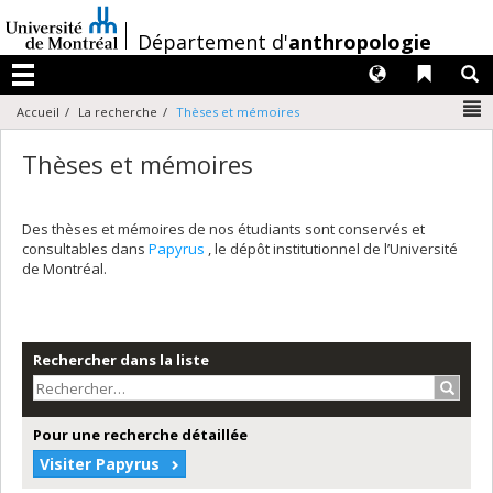
Passer
au
/
Département d'
anthropologie
contenu
Langues
Liens 
R
Menu
N
Accueil
La recherche
Thèses et mémoires
Thèses et mémoires
Des thèses et mémoires de nos étudiants sont conservés et
consultables dans
Papyrus
, le dépôt institutionnel de l’Université
de Montréal.
Rechercher dans la liste
Recher
Pour une recherche détaillée
Visiter Papyrus