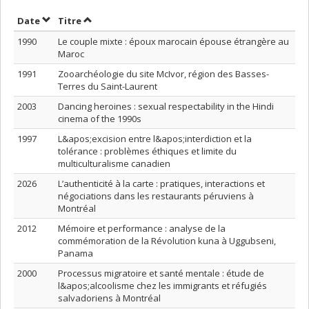
Trier par date en ordre croissant
Trier par titre en ordre croissant
Date
Titre
1990
Le couple mixte : époux marocain épouse étrangère au
Maroc
1991
Zooarchéologie du site McIvor, région des Basses-
Terres du Saint-Laurent
2003
Dancing heroines : sexual respectability in the Hindi
cinema of the 1990s
1997
L&apos;excision entre l&apos;interdiction et la
tolérance : problèmes éthiques et limite du
multiculturalisme canadien
2026
L’authenticité à la carte : pratiques, interactions et
négociations dans les restaurants péruviens à
Montréal
2012
Mémoire et performance : analyse de la
commémoration de la Révolution kuna à Uggubseni,
Panama
2000
Processus migratoire et santé mentale : étude de
l&apos;alcoolisme chez les immigrants et réfugiés
salvadoriens à Montréal