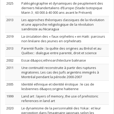
2025
Paléogéographie et dynamiques de peuplement des
derniers Néandertaliens d’Europe (Stade Isotopique
Marin 3 ; 60 000 à 40 000 ans avant le Présent)
2013
Les approches théoriques classiques de la révolution
et une approche religiologique de la révolution
sandiniste au Nicaragua
2019
La circulation des « faux orphelins » en Haïti : parcours
non linéaire des jeunes en orphelinats
2013
Parenté fluide : la quête des origines au Brésil et au
Québec : dialogue entre parenté, droit et science
2002
Essai d&apos;ethnoarchitecture balinaise
2011
Une continuité reconstruite à partir des ruptures
migratoires. Les cas des Juifs argentins immigrés à
Montréal pendant la période 2000-2007
2005
Identité ethnique et identité érotique : le cas de
lesbiennes d&apos;origine haïtienne
1999
Land art : layers of memory, the use of prehistoric
references in land art
2020
Le dynamisme de la personnalité des Yokai : et leur
perception dans l’imaginaire japonais selon les