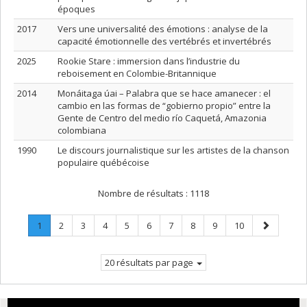
époques
2017
Vers une universalité des émotions : analyse de la
capacité émotionnelle des vertébrés et invertébrés
2025
Rookie Stare : immersion dans l’industrie du
reboisement en Colombie-Britannique
2014
Monáitaga úai – Palabra que se hace amanecer : el
cambio en las formas de “gobierno propio” entre la
Gente de Centro del medio río Caquetá, Amazonia
colombiana
1990
Le discours journalistique sur les artistes de la chanson
populaire québécoise
Nombre de résultats :
1118
Page
.
Page
Page
Page
Page
Page
Page
Page
Page
Page
Page
1
2
3
4
5
6
7
8
9
10
Page
suivante
courante.
20 résultats par page