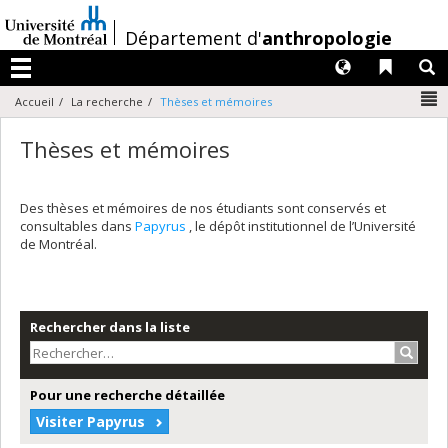
Passer
au
/
Département d'
anthropologie
contenu
Langues
Liens 
R
Menu
N
Accueil
La recherche
Thèses et mémoires
Thèses et mémoires
Des thèses et mémoires de nos étudiants sont conservés et
consultables dans
Papyrus
, le dépôt institutionnel de l’Université
de Montréal.
Rechercher dans la liste
Recher
Pour une recherche détaillée
Visiter Papyrus