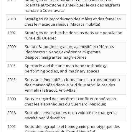
l’identité autochtone au Mexique : le cas des migrants
nahuas à Cuernavaca
2010
Stratégies de reproduction des mâles et des femelles
chez le macaque rhésus (Macaca mulatta)
1992
Stratégies de recherche de soins dans une population
rurale du Québec
2009
Statut d&apos;immigration, agentivité et référents
identitaires : l&apos;expérience migratoire
d&apos;immigrantes maghrébines
2015
Spectacle and the one-man band : technology,
performing bodies, and imaginary spaces
2013
Sous un même toit? La formation et la transformation
des maisonnées dans le Sud du Maroc : le cas des
Ammeln (Tafraout, Anti-Atlas)
2000
Sous le regard des ancêtres : conflit et coopération
chez les Tlapanèques du Guerrero (Mexique)
2018
Solitudes enseignantes ou la volonté de changer la
société par l’éducation
1992
Socio-démographie et homogamie phénotypique des
Canadiens français du Grand Montréal