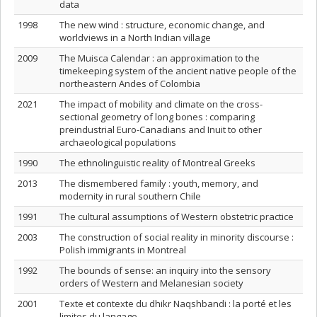
data
1998
The new wind : structure, economic change, and
worldviews in a North Indian village
2009
The Muisca Calendar : an approximation to the
timekeeping system of the ancient native people of the
northeastern Andes of Colombia
2021
The impact of mobility and climate on the cross-
sectional geometry of long bones : comparing
preindustrial Euro-Canadians and Inuit to other
archaeological populations
1990
The ethnolinguistic reality of Montreal Greeks
2013
The dismembered family : youth, memory, and
modernity in rural southern Chile
1991
The cultural assumptions of Western obstetric practice
2003
The construction of social reality in minority discourse :
Polish immigrants in Montreal
1992
The bounds of sense: an inquiry into the sensory
orders of Western and Melanesian society
2001
Texte et contexte du dhikr Naqshbandi : la porté et les
limites du langage