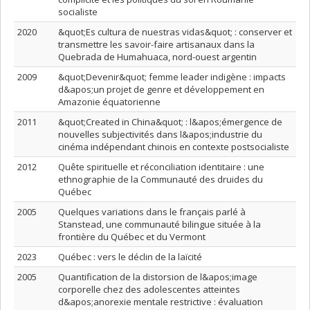
socialiste
2020
&quot;Es cultura de nuestras vidas&quot; : conserver et
transmettre les savoir-faire artisanaux dans la
Quebrada de Humahuaca, nord-ouest argentin
2009
&quot;Devenir&quot; femme leader indigène : impacts
d&apos;un projet de genre et développement en
Amazonie équatorienne
2011
&quot;Created in China&quot; : l&apos;émergence de
nouvelles subjectivités dans l&apos;industrie du
cinéma indépendant chinois en contexte postsocialiste
2012
Quête spirituelle et réconciliation identitaire : une
ethnographie de la Communauté des druides du
Québec
2005
Quelques variations dans le français parlé à
Stanstead, une communauté bilingue située à la
frontière du Québec et du Vermont
2023
Québec : vers le déclin de la laïcité
2005
Quantification de la distorsion de l&apos;image
corporelle chez des adolescentes atteintes
d&apos;anorexie mentale restrictive : évaluation