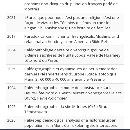
pronoms non-clitiques du pluriel en français parlé de
Montréal
2021
«Parce que pour nous c’est pas une religion; c’est une
façon de vivre» : les Témoins de Jéhovah chez les
Kitigan Zibi Anishinabeg : une histoire de familles
2017
Paradoxical commitments : Evangelicals, Muslims, and
relational authenticity in the American Bible Belt
2004
Paléopathologie dentaire d&apos;un groupe de
victimes sacrifiées de Punta Lobos, vallée de Huarmey,
côte nord du Pérou
2025
Paléogéographie et dynamiques de peuplement des
derniers Néandertaliens d’Europe (Stade Isotopique
Marin 3 ; 60 000 à 40 000 ans avant le Présent)
1994
Paléoethnographie et mode de subsistance sur la
Haute-Côte-Nord du Saint-Laurent d&apos;après le site
DfEf-2, Hâvre-Colombier
1992
Paléoethnographie du site McInnes (CkEe-5) au
Témiscouata
2020
Palaeoepidemiological analysis of a historical urban
population from Montréal : exploring the interactions