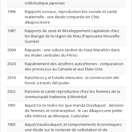
vidéoludique japonais
1996
Rapports sociaux, reproduction bio-sociale et santé
maternelle : une étude comparée en Côte
d&apos;Ivoire
1987
Rapports de sexe et développement capitaliste chez
les Biangai de la région de Wau (Papouasie Nouvelle-
Guinée)
2004
Rapayan : une culture tardive du Haut Marañón dans
les Andes centrales du Pérou
2024
Rapatriement des ancêtres autochtones : comparaison
des processus au Canada et aux États-Unis
2014
Rancheros y el Estado mexicano : la construcción del
honor a través del poder
2022
Racisme et santé reproductive chez les femmes de la
communauté haïtienne à Montréal
1991
&quot;Ya no todos los que manda Dios&quot; : décision
de femmes et contraception : le cas d&apos;une petite
ville métisse au Mexique, Cuetzalan
1992
&quot;Vaudou&quot; et comportements économiques:
une étude sur le contexte de sollicitation et de