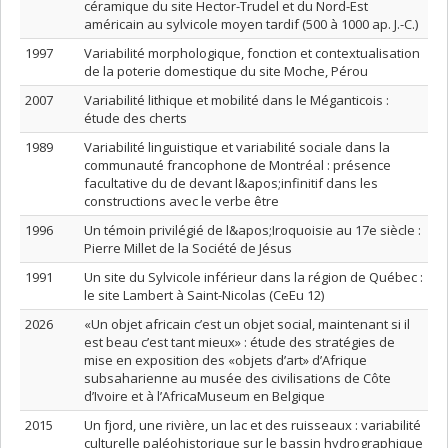
céramique du site Hector-Trudel et du Nord-Est
américain au sylvicole moyen tardif (500 à 1000 ap. J.-C.)
1997
Variabilité morphologique, fonction et contextualisation
de la poterie domestique du site Moche, Pérou
2007
Variabilité lithique et mobilité dans le Méganticois :
étude des cherts
1989
Variabilité linguistique et variabilité sociale dans la
communauté francophone de Montréal : présence
facultative du de devant l&apos;infinitif dans les
constructions avec le verbe être
1996
Un témoin privilégié de l&apos;Iroquoisie au 17e siècle :
Pierre Millet de la Société de Jésus
1991
Un site du Sylvicole inférieur dans la région de Québec :
le site Lambert à Saint-Nicolas (CeEu 12)
2026
«Un objet africain c’est un objet social, maintenant si il
est beau c’est tant mieux» : étude des stratégies de
mise en exposition des «objets d’art» d’Afrique
subsaharienne au musée des civilisations de Côte
d’Ivoire et à l’AfricaMuseum en Belgique
2015
Un fjord, une rivière, un lac et des ruisseaux : variabilité
culturelle paléohistorique sur le bassin hydrographique