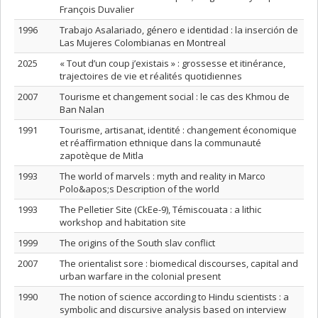
François Duvalier
1996
Trabajo Asalariado, género e identidad : la inserción de
Las Mujeres Colombianas en Montreal
2025
« Tout d’un coup j’existais » : grossesse et itinérance,
trajectoires de vie et réalités quotidiennes
2007
Tourisme et changement social : le cas des Khmou de
Ban Nalan
1991
Tourisme, artisanat, identité : changement économique
et réaffirmation ethnique dans la communauté
zapotèque de Mitla
1993
The world of marvels : myth and reality in Marco
Polo&apos;s Description of the world
1993
The Pelletier Site (CkEe-9), Témiscouata : a lithic
workshop and habitation site
1999
The origins of the South slav conflict
2007
The orientalist sore : biomedical discourses, capital and
urban warfare in the colonial present
1990
The notion of science according to Hindu scientists : a
symbolic and discursive analysis based on interview