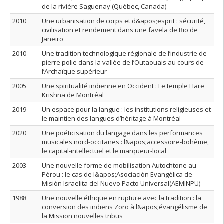
de la rivière Saguenay (Québec, Canada)
2010
Une urbanisation de corps et d&apos;esprit : sécurité,
civilisation et rendement dans une favela de Rio de
Janeiro
2010
Une tradition technologique régionale de l’industrie de
pierre polie dans la vallée de l’Outaouais au cours de
l’Archaïque supérieur
2005
Une spiritualité indienne en Occident : Le temple Hare
Krishna de Montréal
2019
Un espace pour la langue : les institutions religieuses et
le maintien des langues d’héritage à Montréal
2020
Une poéticisation du langage dans les performances
musicales nord-occitanes : l&apos;accessoire-bohème,
le capital-intellectuel et le marqueur-local
2003
Une nouvelle forme de mobilisation Autochtone au
Pérou : le cas de l&apos;Asociación Evangélica de
Misión Israelita del Nuevo Pacto Universal(AEMINPU)
1988
Une nouvelle éthique en rupture avec la tradition : la
conversion des indiens Zoro à l&apos;évangélisme de
la Mission nouvelles tribus