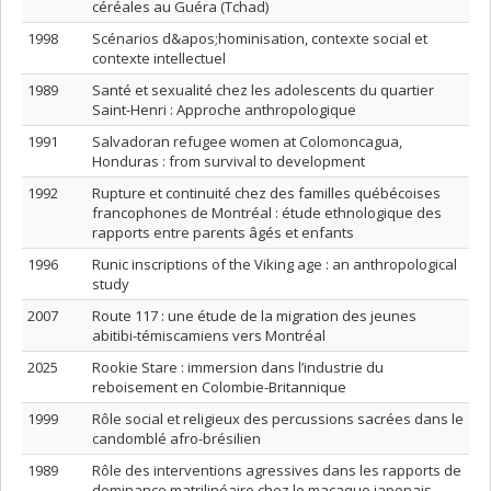
céréales au Guéra (Tchad)
1998
Scénarios d&apos;hominisation, contexte social et
contexte intellectuel
1989
Santé et sexualité chez les adolescents du quartier
Saint-Henri : Approche anthropologique
1991
Salvadoran refugee women at Colomoncagua,
Honduras : from survival to development
1992
Rupture et continuité chez des familles québécoises
francophones de Montréal : étude ethnologique des
rapports entre parents âgés et enfants
1996
Runic inscriptions of the Viking age : an anthropological
study
2007
Route 117 : une étude de la migration des jeunes
abitibi-témiscamiens vers Montréal
2025
Rookie Stare : immersion dans l’industrie du
reboisement en Colombie-Britannique
1999
Rôle social et religieux des percussions sacrées dans le
candomblé afro-brésilien
1989
Rôle des interventions agressives dans les rapports de
dominance matrilinéaire chez le macaque japonais