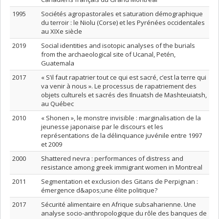
1995
Sociétés agropastorales et saturation démographique
du terroir : le Niolu (Corse) et les Pyrénées occidentales
au XIXe siècle
2019
Social identities and isotopic analyses of the burials
from the archaeological site of Ucanal, Petén,
Guatemala
2017
« S’il faut rapatrier tout ce qui est sacré, c’est la terre qui
va venir à nous ». Le processus de rapatriement des
objets culturels et sacrés des Ilnuatsh de Mashteuiatsh,
au Québec
2010
« Shonen », le monstre invisible : marginalisation de la
jeunesse japonaise par le discours et les
représentations de la délinquance juvénile entre 1997
et 2009
2000
Shattered nevra : performances of distress and
resistance among greek immigrant women in Montreal
2011
Segmentation et exclusion des Gitans de Perpignan :
émergence d&apos;une élite politique?
2017
Sécurité alimentaire en Afrique subsaharienne. Une
analyse socio-anthropologique du rôle des banques de