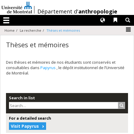
Passer
au
/
Département d'
anthropologie
contenu
Langues
Liens 
R
Menu
N
Home
La recherche
Thèses et mémoires
Thèses et mémoires
Des thèses et mémoires de nos étudiants sont conservés et
consultables dans
Papyrus
, le dépôt institutionnel de l’Université
de Montréal.
Search in list
Search
For a detailed search
Visit Papyrus