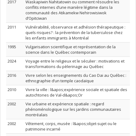
2017
Waskapiwin Nahitatowin ou comment résoudre les
conflits internes d’une manière légitime dans la
communauté des Atikamekw Nehirowisiwok
d’Opitciwan
2011
Vulnérabilité, observance et adhésion thérapeutique :
quels risques? : la prévention de la tuberculose chez
les enfants immigrants à Montréal
1995
Vulgarisation scientifique et représentation de la
science dans le Québec contemporain
2024
Voyage entre le religieux et le séculier : motivations et
transformations du pèlerinage au Québec
2016
Vivre selon les enseignements du Cao Dai au Québec :
ethnographie d’un temple caodaïque
2010
Vivre la ville : l&apos;expérience sociale et spatiale des
autochtones de Val-d&apos;Or
2002
Vie urbaine et expérience spatiale : regard
phénoménologique sur les jardins communautaires
montréalais
2002
Vêtement, corps, musée : l&apos;objet-sujet ou le
patrimoine incarné