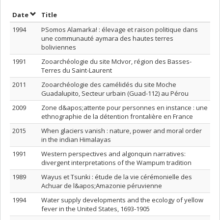
Sort by date in descending order
Sort by title in descending order
Date
Title
1994
ÞSomos Alamarka! : élevage et raison politique dans
une communauté aymara des hautes terres
boliviennes
1991
Zooarchéologie du site McIvor, région des Basses-
Terres du Saint-Laurent
2011
Zooarchéologie des camélidés du site Moche
Guadalupito, Secteur urbain (Guad-112) au Pérou
2009
Zone d&apos;attente pour personnes en instance : une
ethnographie de la détention frontalière en France
2015
When glaciers vanish : nature, power and moral order
in the indian Himalayas
1991
Western perspectives and algonquin narratives:
divergent interpretations of the Wampum tradition
1989
Wayus et Tsunki : étude de la vie cérémonielle des
Achuar de l&apos;Amazonie péruvienne
1994
Water supply developments and the ecology of yellow
fever in the United States, 1693-1905