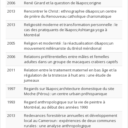
2006
René Girard et la question de l&apos;origine
2013
Rencontrer le Christ : ethnographie d&apos;un centre
de prière du Renouveau catholique charismatique
2013
Religiosité moderne et transformation personnelle : le
cas des pratiquants de l&apos;Ashtanga yoga à
Montréal
2005
Religion et modernité : la réactualisation d&apos;un
mouvement millénariste du Brésil méridional
2006
Relations préférentielles entre mâles et femelles
adultes dans un groupe de macaques crabiers captifs
2011
Relation entre le traitement maternel en bas âge et la
régulation de la tristesse à huit ans : une étude de
jumeaux
1997
Regards sur l&apos;architecture domestique du site
Moche (Pérou) : un centre urbain préhispanique
1993
Regard anthropologique sur la vie de peintre à
Montréal, au début des années 1990
2013
Redevances forestièrse annuelles et développement
local au Cameroun : expériences de deux communes
rurales : une analyse anthropologique