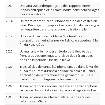
1991
Une analyse anthropologique des rapports entre
l&apos;entreprise et la communauté dans deux villages
miniers abitibiens
2014
Un cadre conceptuel pour l&apos;étude des castes en
Inde : l&apos;ethnographie Caste and kinship in Kangra
réinterprétée dans une optique opérationnelle
2012
Un aspect méconnu de l’île de Montréal : les
occupations amérindiennes du Sylvicole supérieur à la
fin du XVIIe siècle
2022
Ucanal, une ville frontière : étude de la fluidité des
frontières sociopolitiques. Analyse des céramiques
fines de la période Classique maya
2023
Trois siècles de variabilité phénotypique dans la vallée
du Saint-Laurent durant la période coloniale (Québec) :
application de la morphométrie géométrique 3D à la
variation morphologique de l’os temporal
1997
Travail et rapports sociaux de sexe en semi-périphérie.
Le cas de l&apos;Italie illustré par un village du Molise
1993
Travail et jeunesse intellectuelle à l&apos;ère des
réformes en Chine