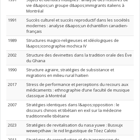
vie d&apos;un groupe d&apos;immigrants italiens à
Montréal
1991
Succès culturel et succès reproductif dans les sociétés
modernes : analyse d&apos;un échantillon canadien-
français
1989
Structures magico-religieuses et idéologiques de
l&apos;iconographie mochica IV
2002
Structure des devinettes dans la tradition orale des Ève
du Ghana
1990
Structure agraire, stratégies de subsistance et
migrations en milieu rural haïtien
2017
Stress de performance et perceptions du recours aux
médicaments : ethnographie d’une faculté de musique
classique à Montréal
2007
Stratégies identiques dans l&apos;opposition : le
discours chinois et tibétain en exil sur la médecine
traditionnelle tibétaine
2023
Stratégies de revitalisation du nasa yuwe : Busxujx
weweçxthaw : le nid linguistique de Tóez Caloto
2011
Stratégies de reproduction et de transmission de