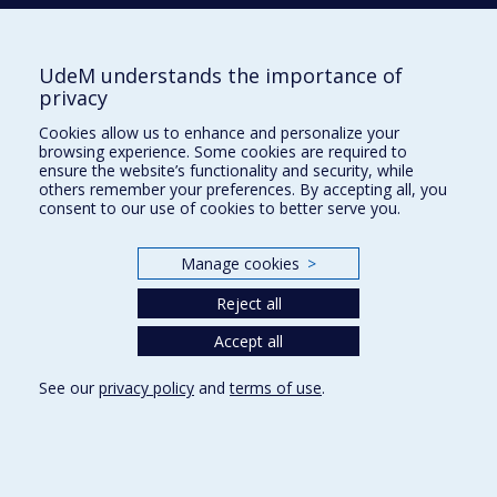
between vitamin D deficiency and various
palaeopathological skeletal manifestations
2012
Oxfam-Québec : une Organisation Non
UdeM understands the importance of
Gouvernementale d&apos;aide au développement ou
privacy
l&apos;expression d&apos;un pouvoir politique
transnational
Cookies allow us to enhance and personalize your
2004
Outil d&apos;évaluation de la représentation de la
browsing experience. Some cookies are required to
poitrine féminine
ensure the website’s functionality and security, while
others remember your preferences. By accepting all, you
1999
Oublier le corps : les dynamiques du corps féminin et
consent to our use of cookies to better serve you.
de la pilule anovulante : une étude ethnographique
avec des femmes montréalaises
Manage cookies
>
2021
Ossements humains dans l’outillage maya : chaîne
opératoire et provenance d’un dépôt osseux d’Ucanal,
Reject all
Petén, Guatemala
Accept all
2008
Originalité culturelle au Sylvicole moyen sur le site de
Pointe-du-Gouvernement, Haut-Richelieu, Québec
See our
privacy policy
and
terms of use
.
2005
Organisations sociales indiennes, médiateurs culturels
et processus identitaires : le cas de la Maya Vinic et de
Las Abejas
2006
Organisation spatiotemporelle et symbolisme des
jardins en Grèce du Nord