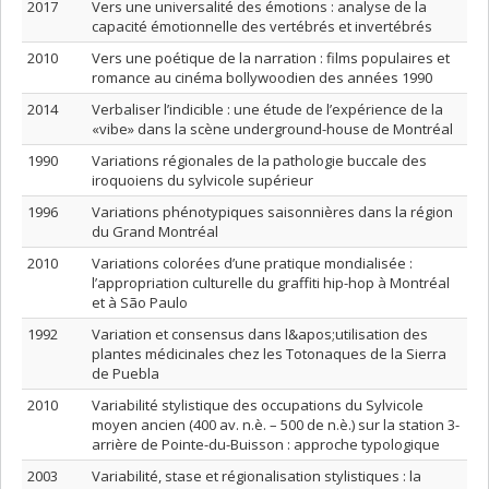
2017
Vers une universalité des émotions : analyse de la
capacité émotionnelle des vertébrés et invertébrés
2010
Vers une poétique de la narration : films populaires et
romance au cinéma bollywoodien des années 1990
2014
Verbaliser l’indicible : une étude de l’expérience de la
«vibe» dans la scène underground-house de Montréal
1990
Variations régionales de la pathologie buccale des
iroquoiens du sylvicole supérieur
1996
Variations phénotypiques saisonnières dans la région
du Grand Montréal
2010
Variations colorées d’une pratique mondialisée :
l’appropriation culturelle du graffiti hip-hop à Montréal
et à São Paulo
1992
Variation et consensus dans l&apos;utilisation des
plantes médicinales chez les Totonaques de la Sierra
de Puebla
2010
Variabilité stylistique des occupations du Sylvicole
moyen ancien (400 av. n.è. – 500 de n.è.) sur la station 3-
arrière de Pointe-du-Buisson : approche typologique
2003
Variabilité, stase et régionalisation stylistiques : la