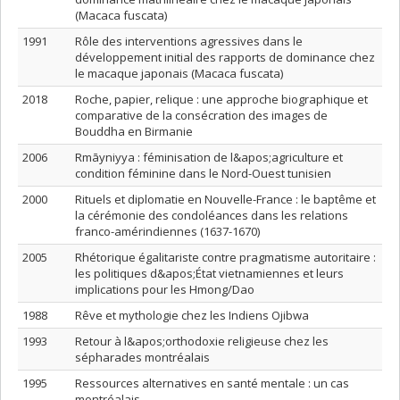
(Macaca fuscata)
1991
Rôle des interventions agressives dans le
développement initial des rapports de dominance chez
le macaque japonais (Macaca fuscata)
2018
Roche, papier, relique : une approche biographique et
comparative de la consécration des images de
Bouddha en Birmanie
2006
Rmāyniyya : féminisation de l&apos;agriculture et
condition féminine dans le Nord-Ouest tunisien
2000
Rituels et diplomatie en Nouvelle-France : le baptême et
la cérémonie des condoléances dans les relations
franco-amérindiennes (1637-1670)
2005
Rhétorique égalitariste contre pragmatisme autoritaire :
les politiques d&apos;État vietnamiennes et leurs
implications pour les Hmong/Dao
1988
Rêve et mythologie chez les Indiens Ojibwa
1993
Retour à l&apos;orthodoxie religieuse chez les
sépharades montréalais
1995
Ressources alternatives en santé mentale : un cas
montréalais