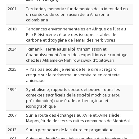
2001
Territorio y memoria : fundamentos de la identidad en
un contexto de colonización de la Amazonia
colombiana
2018
Tendances environnementales en Afrique de l’Est au
Plio-Pléistocène : étude des isotopes stables de
carbone et d’oxygène de l’émail des herbivores
2024
Tcimanik : Territ(eau)rialité, transmission et
épanouissement à bord des expéditions de canotage
chez les Atikamekw Nehirowisiwok d’Opitciwan
2025
« T’as pas écouté, je viens de te le dire » : regard
critique sur la recherche universitaire en contexte
anicinabe
1994
Symbolisme, rapports sociaux et pouvoir dans les
contextes sacrificiels de la société mochica (Pérou
précolombien) : une étude archéologique et
iconographique
2007
Sur la route des échanges au XVIIe et XVIIIe siècle :
l&apos;étude des terres cuites communes de Montréal
2013
Sur la pertinence de la culture en pragmatique
1991
Sujets et identités multiples : analyse des histoires de