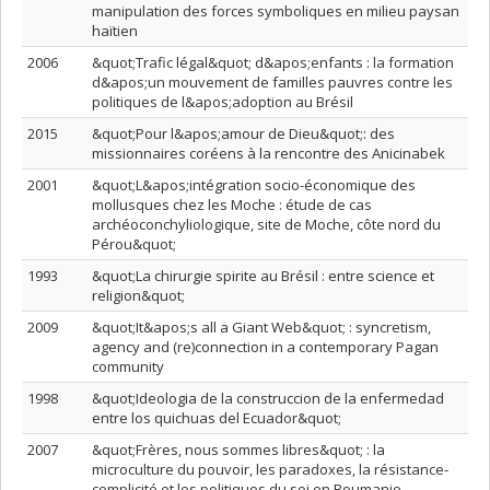
manipulation des forces symboliques en milieu paysan
haïtien
2006
&quot;Trafic légal&quot; d&apos;enfants : la formation
d&apos;un mouvement de familles pauvres contre les
politiques de l&apos;adoption au Brésil
2015
&quot;Pour l&apos;amour de Dieu&quot;: des
missionnaires coréens à la rencontre des Anicinabek
2001
&quot;L&apos;intégration socio-économique des
mollusques chez les Moche : étude de cas
archéoconchyliologique, site de Moche, côte nord du
Pérou&quot;
1993
&quot;La chirurgie spirite au Brésil : entre science et
religion&quot;
2009
&quot;It&apos;s all a Giant Web&quot; : syncretism,
agency and (re)connection in a contemporary Pagan
community
1998
&quot;Ideologia de la construccion de la enfermedad
entre los quichuas del Ecuador&quot;
2007
&quot;Frères, nous sommes libres&quot; : la
microculture du pouvoir, les paradoxes, la résistance-
complicité et les politiques du soi en Roumanie