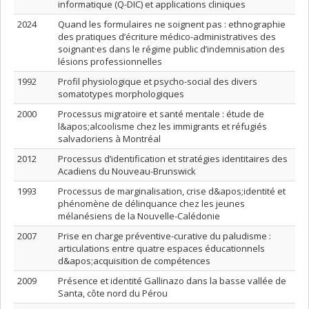
informatique (Q-DIC) et applications cliniques
2024
Quand les formulaires ne soignent pas : ethnographie
des pratiques d’écriture médico-administratives des
soignant·es dans le régime public d’indemnisation des
lésions professionnelles
1992
Profil physiologique et psycho-social des divers
somatotypes morphologiques
2000
Processus migratoire et santé mentale : étude de
l&apos;alcoolisme chez les immigrants et réfugiés
salvadoriens à Montréal
2012
Processus d’identification et stratégies identitaires des
Acadiens du Nouveau-Brunswick
1993
Processus de marginalisation, crise d&apos;identité et
phénomène de délinquance chez les jeunes
mélanésiens de la Nouvelle-Calédonie
2007
Prise en charge préventive-curative du paludisme :
articulations entre quatre espaces éducationnels
d&apos;acquisition de compétences
2009
Présence et identité Gallinazo dans la basse vallée de
Santa, côte nord du Pérou