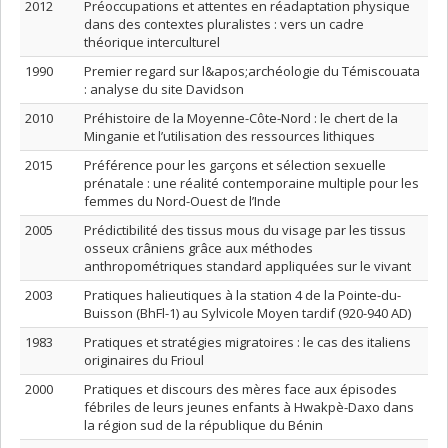
2012
Préoccupations et attentes en réadaptation physique
dans des contextes pluralistes : vers un cadre
théorique interculturel
1990
Premier regard sur l&apos;archéologie du Témiscouata
: analyse du site Davidson
2010
Préhistoire de la Moyenne-Côte-Nord : le chert de la
Minganie et l’utilisation des ressources lithiques
2015
Préférence pour les garçons et sélection sexuelle
prénatale : une réalité contemporaine multiple pour les
femmes du Nord-Ouest de l’Inde
2005
Prédictibilité des tissus mous du visage par les tissus
osseux crâniens grâce aux méthodes
anthropométriques standard appliquées sur le vivant
2003
Pratiques halieutiques à la station 4 de la Pointe-du-
Buisson (BhFl-1) au Sylvicole Moyen tardif (920-940 AD)
1983
Pratiques et stratégies migratoires : le cas des italiens
originaires du Frioul
2000
Pratiques et discours des mères face aux épisodes
fébriles de leurs jeunes enfants à Hwakpè-Daxo dans
la région sud de la république du Bénin