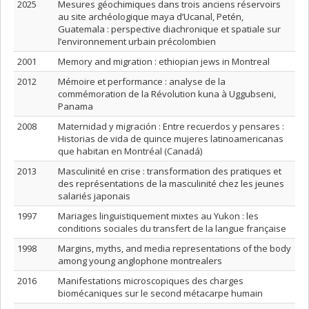
2025
Mesures géochimiques dans trois anciens réservoirs
au site archéologique maya d’Ucanal, Petén,
Guatemala : perspective diachronique et spatiale sur
l’environnement urbain précolombien
2001
Memory and migration : ethiopian jews in Montreal
2012
Mémoire et performance : analyse de la
commémoration de la Révolution kuna à Uggubseni,
Panama
2008
Maternidad y migración : Entre recuerdos y pensares :
Historias de vida de quince mujeres latinoamericanas
que habitan en Montréal (Canadá)
2013
Masculinité en crise : transformation des pratiques et
des représentations de la masculinité chez les jeunes
salariés japonais
1997
Mariages linguistiquement mixtes au Yukon : les
conditions sociales du transfert de la langue française
1998
Margins, myths, and media representations of the body
among young anglophone montrealers
2016
Manifestations microscopiques des charges
biomécaniques sur le second métacarpe humain