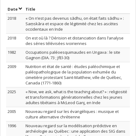
Sort by date in descending order
Sort by title in descending order
Date
Title
2018
« On n’est pas devenus sādhu, on était faits sādhu » :
Saṃskāra et espace de légitimité chez les ascètes
occidentaux en Inde
2018
On est où là ? Dérision et distanciation dans l’analyse
des séries télévisées ivoiriennes
1982
Occupations paléoesquimaudes en Ungava : le site
Gagnon (DIA. 73 ; JfEl-30)
2009
Nutrition et état de santé : études paléochimique et
paléopathologique de la population exhumée du
cimetière protestant Saint-Matthew, ville de Québec,
Canada (1771-1860)
2025
« Now, we ask, what is the teaching about? » : religiosité
et transformations générationnelles chez les jeunes
adultes tibétains à McLeod Ganj, en Inde
2005
Nouveau regard sur les évangéliques : musique et
culture alternative chrétienne
1996
Nouveau regard sur la modélisation prédictive en
archéologie au Québec : une application des SIG dans