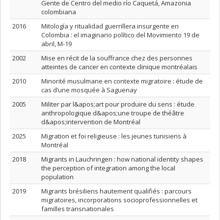
Gente de Centro del medio río Caquetá, Amazonia
colombiana
2016
Mitología y ritualidad guerrillera insurgente en
Colombia : el imaginario político del Movimiento 19 de
abril, M-19
2002
Mise en récit de la souffrance chez des personnes
atteintes de cancer en contexte clinique montréalais
2010
Minorité musulmane en contexte migratoire : étude de
cas d’une mosquée à Saguenay
2005
Militer par l&apos;art pour produire du sens : étude
anthropologique d&apos;une troupe de théâtre
d&apos;intervention de Montréal
2025
Migration et foi religieuse : les jeunes tunisiens à
Montréal
2018
Migrants in Lauchringen : how national identity shapes
the perception of integration among the local
population
2019
Migrants brésiliens hautement qualifiés : parcours
migratoires, incorporations socioprofessionnelles et
familles transnationales