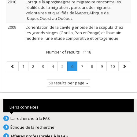
2010
Lorsque l&apos;imaginaire migratoire rencontre les
réalités de la migration : parcours de migrants
volontaires et qualifiés de l&apos;Afrique de
l&apos;Ouest au Québec
2009
L’orientation de la cavité glénoïde de la scapula chez
les grands singes (Gorilla, Pan et Pongo) et l’humain
moderne : une étude comparative et ontogénique
Number of results :
1118
Previous
Page
Page
Page
Page
Page
Page
.
Page
Page
Page
Page
Next
1
2
3
4
5
6
7
8
9
10
page
Current
page
page.
50 results per page
Liens connexes
La recherche à la FAS
Éthique de la recherche
Affaires professorales à la FAS