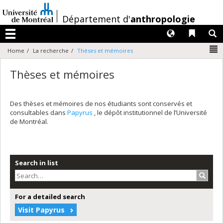
Passer
au
/
Département d'
anthropologie
contenu
Langues
Liens 
R
Menu
N
Home
La recherche
Thèses et mémoires
Thèses et mémoires
Des thèses et mémoires de nos étudiants sont conservés et
consultables dans
Papyrus
, le dépôt institutionnel de l’Université
de Montréal.
Search in list
Search
For a detailed search
Visit Papyrus