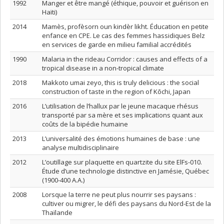
1992
Manger et être mangé (éthique, pouvoir et guérison en
Haïti)
2014
Mamès, profèsorn oun kindèr likht. Éducation en petite
enfance en CPE. Le cas des femmes hassidiques Belz
en services de garde en milieu familial accrédités
1990
Malaria in the rideau Corridor : causes and effects of a
tropical disease in a non-tropical climate
2018
Makkoto umai zeyo, this is truly delicious : the social
construction of taste in the region of Kōchi, Japan
2016
L’utilisation de l’hallux par le jeune macaque rhésus
transporté par sa mère et ses implications quant aux
coûts de la bipédie humaine
2013
L’universalité des émotions humaines de base : une
analyse multidisciplinaire
2012
L’outillage sur plaquette en quartzite du site ElFs-010.
Étude d’une technologie distinctive en Jamésie, Québec
(1900-400 A.A.)
2008
Lorsque la terre ne peut plus nourrir ses paysans :
cultiver ou migrer, le défi des paysans du Nord-Est de la
Thaïlande