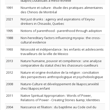
l&apos;Outaouais à méso-échelle
1991
Nourriture et culture : étude des pratiques alimentaires
des Chinois de Montréal
2021
Not just drunks : agency and aspirations of Eeyou
drinkers in Chisasibi, Quebec
1995
Notions of parenthood - parenthood through adoption
1988
Non-hereditary factors influencing myopia : the cross-
cultural evidence
1993
Nécessité et indépendance : les enfants et adolescents
travailleurs de la ville de Mexico
2013
Nature humaine, pouvoir et compétence : une analyse
comparative du statut chez les chasseurs-cueilleurs
2012
Nature et origine évolutive de la religion : conciliation
des perspectives anthropologique et psychobiologique
2008
Nature-Culture et développement de l&apos;anxiété
chez l&apos;enfant
2011
Native Spiritual Appropriation : Words of Power,
Relations of Power - Creating Stories &amp; Identities
2004
Naissance et filiation : du baptême au Code civil du