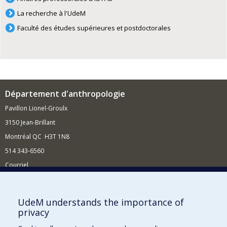
La recherche à l'UdeM
Faculté des études supérieures et postdoctorales
Département d'anthropologie
Pavillon Lionel-Groulx
3150 Jean-Brillant
Montréal QC H3T 1N8
514 343-6560
Courriel
Nouvelles et conférences
Comment soutenir le Département?
UdeM understands the importance of
privacy
BESOIN D'AIDE?