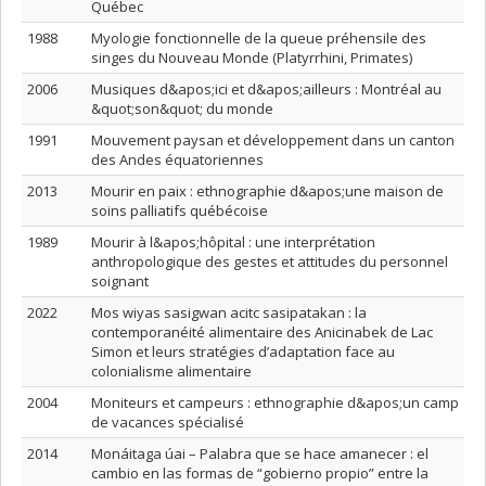
Québec
1988
Myologie fonctionnelle de la queue préhensile des
singes du Nouveau Monde (Platyrrhini, Primates)
2006
Musiques d&apos;ici et d&apos;ailleurs : Montréal au
&quot;son&quot; du monde
1991
Mouvement paysan et développement dans un canton
des Andes équatoriennes
2013
Mourir en paix : ethnographie d&apos;une maison de
soins palliatifs québécoise
1989
Mourir à l&apos;hôpital : une interprétation
anthropologique des gestes et attitudes du personnel
soignant
2022
Mos wiyas sasigwan acitc sasipatakan : la
contemporanéité alimentaire des Anicinabek de Lac
Simon et leurs stratégies d’adaptation face au
colonialisme alimentaire
2004
Moniteurs et campeurs : ethnographie d&apos;un camp
de vacances spécialisé
2014
Monáitaga úai – Palabra que se hace amanecer : el
cambio en las formas de “gobierno propio” entre la