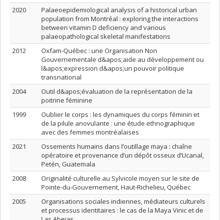
2020
Palaeoepidemiological analysis of a historical urban
population from Montréal : exploring the interactions
between vitamin D deficiency and various
palaeopathological skeletal manifestations
2012
Oxfam-Québec : une Organisation Non
Gouvernementale d&apos;aide au développement ou
l&apos;expression d&apos;un pouvoir politique
transnational
2004
Outil d&apos;évaluation de la représentation de la
poitrine féminine
1999
Oublier le corps : les dynamiques du corps féminin et
de la pilule anovulante : une étude ethnographique
avec des femmes montréalaises
2021
Ossements humains dans l’outillage maya : chaîne
opératoire et provenance d’un dépôt osseux d’Ucanal,
Petén, Guatemala
2008
Originalité culturelle au Sylvicole moyen sur le site de
Pointe-du-Gouvernement, Haut-Richelieu, Québec
2005
Organisations sociales indiennes, médiateurs culturels
et processus identitaires : le cas de la Maya Vinic et de
Las Abejas