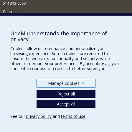
514 343-6560
Courriel
Nouvelles et conférences
Comment soutenir le Département?
UdeM understands the importance of
privacy
BESOIN D'AIDE?
Cookies allow us to enhance and personalize your
Plan du site
browsing experience. Some cookies are required to
Signaler une erreur
ensure the website’s functionality and security, while
others remember your preferences. By accepting all, you
Accessibilité
consent to our use of cookies to better serve you.
FACULTÉ DES ARTS ET DES SCIENCES
Manage cookies
>
Nos départements et écoles
Reject all
Nos centres d'études
Nos programmes et cours
Accept all
See our
privacy policy
and
terms of use
.
Privacy
Terms of use