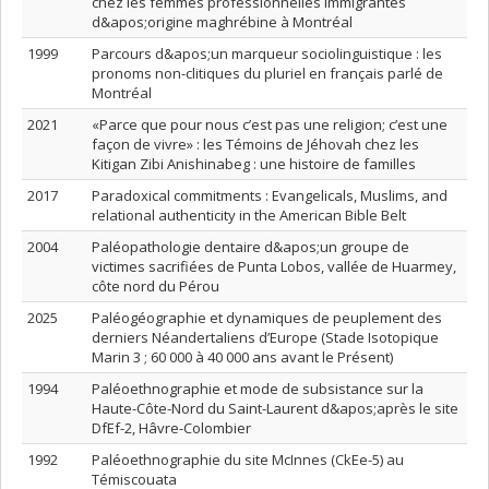
chez les femmes professionnelles immigrantes
d&apos;origine maghrébine à Montréal
1999
Parcours d&apos;un marqueur sociolinguistique : les
pronoms non-clitiques du pluriel en français parlé de
Montréal
2021
«Parce que pour nous c’est pas une religion; c’est une
façon de vivre» : les Témoins de Jéhovah chez les
Kitigan Zibi Anishinabeg : une histoire de familles
2017
Paradoxical commitments : Evangelicals, Muslims, and
relational authenticity in the American Bible Belt
2004
Paléopathologie dentaire d&apos;un groupe de
victimes sacrifiées de Punta Lobos, vallée de Huarmey,
côte nord du Pérou
2025
Paléogéographie et dynamiques de peuplement des
derniers Néandertaliens d’Europe (Stade Isotopique
Marin 3 ; 60 000 à 40 000 ans avant le Présent)
1994
Paléoethnographie et mode de subsistance sur la
Haute-Côte-Nord du Saint-Laurent d&apos;après le site
DfEf-2, Hâvre-Colombier
1992
Paléoethnographie du site McInnes (CkEe-5) au
Témiscouata