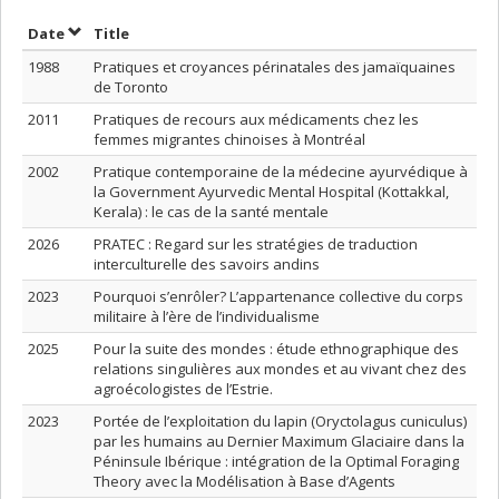
Sort by date in descending order
Sort by title in descending order
Date
Title
1988
Pratiques et croyances périnatales des jamaïquaines
de Toronto
2011
Pratiques de recours aux médicaments chez les
femmes migrantes chinoises à Montréal
2002
Pratique contemporaine de la médecine ayurvédique à
la Government Ayurvedic Mental Hospital (Kottakkal,
Kerala) : le cas de la santé mentale
2026
PRATEC : Regard sur les stratégies de traduction
interculturelle des savoirs andins
2023
Pourquoi s’enrôler? L’appartenance collective du corps
militaire à l’ère de l’individualisme
2025
Pour la suite des mondes : étude ethnographique des
relations singulières aux mondes et au vivant chez des
agroécologistes de l’Estrie.
2023
Portée de l’exploitation du lapin (Oryctolagus cuniculus)
par les humains au Dernier Maximum Glaciaire dans la
Péninsule Ibérique : intégration de la Optimal Foraging
Theory avec la Modélisation à Base d’Agents