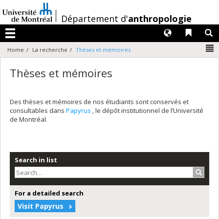
Passer
au
/
Département d'
anthropologie
contenu
Langues
Liens 
R
Menu
N
Home
La recherche
Thèses et mémoires
Thèses et mémoires
Des thèses et mémoires de nos étudiants sont conservés et
consultables dans
Papyrus
, le dépôt institutionnel de l’Université
de Montréal.
Search in list
Search
For a detailed search
Visit Papyrus