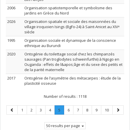
2006
Organisation spatiotemporelle et symbolisme des
jardins en Grèce du Nord
2026
Organisation spatiale et sociale des maisonnées du
village iroquoien Isings (BgFo-24) à Saint-Anicet au XIVᵉ
siècle
1995
Organisation sociale et dynamique de la conscience
ethnique au Burundi
2020
Ontogénie du toilettage social chez les chimpanzés
sauvages (Pan troglodytes schweinfurthii) à Ngogo en
Ouganda : effets de l&apos;âge et du sexe des petits et
de la parité maternelle
2017
Ontogénie de l’asymétrie des métacarpes : étude de la
plasticité osseuse
Number of results :
1118
Previous
Page
Page
Page
Page
Page
.
Page
Page
Page
Page
Page
Next
1
2
3
4
5
6
7
8
9
10
page
Current
page
page.
50 results per page