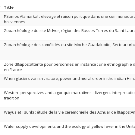
ort by date in descending order
Sort by title in descending order
Title
ÞSomos Alamarka! : élevage et raison politique dans une communauté
boliviennes
Zooarchéologie du site McIvor, région des Basses-Terres du Saint-Laur
Zooarchéologie des camélidés du site Moche Guadalupito, Secteur urb
Zone d&apos;attente pour personnes en instance : une ethnographie de
en France
When glaciers vanish : nature, power and moral order in the indian Him
Western perspectives and algonquin narratives: divergent interpretat
tradition
Wayus et Tsunki : étude de la vie cérémonielle des Achuar de l&apos;
Water supply developments and the ecology of yellow fever in the Unit