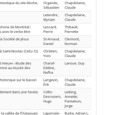
domestique du site Moche,
Organde,
Chapdelaine,
Sébastien
Claude
Letendre,
Chapdelaine,
Myriam
Claude
ophone de Montréal :
Lessard,
Thibault,
s avec le verbe être
Pierre
Pierrette
 la Société de Jésus
St-Arnaud,
Clermont,
Daniel
Norman
 à Saint-Nicolas (CeEu 12)
Chrétien,
Chapdelaine,
Yves
Claude
ant mieux» : étude des
Charaf-
Lanoue, Guy
rienne au musée des
Eddine,
Nafha
ohistorique sur le bassin
Langevin,
Chapdelaine,
Érik
Claude
rendement dans une favela
Collin-
Leibing,
Desrosiers,
Annette;
Hugo
Pantaleon,
Jorge
 la vallée de l’Outaouais
Lapensée-
Burke, Adrian L.