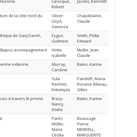
 Huronie
Larocque,
Jacobs, Kenneth
Robert
ure de la côte nord du
Oliver-
Chapdelaine,
Lloyd,
Claude
Vanessa
thique de Ganj Dareh,
Eygun,
Smith, Philip
Guilmine
Edward
ue d&apos;accompagnement
Hotte,
Muller, Jean
Isabelle
Claude
oyenne indienne
Murray,
Bates, Karine
Caroline
Sula
Pandolfi, Maria
Raxhimi,
Rosaria; Bibeau,
Enkelejda
Gilles
ues à travers le prisme
Brazy-
Bates, Karine
Nancy,
Emilia
nt
Parés
Beaucage,
Möller,
Pierre;
Maria
MENDELL,
Cecilia
MARGUERITE