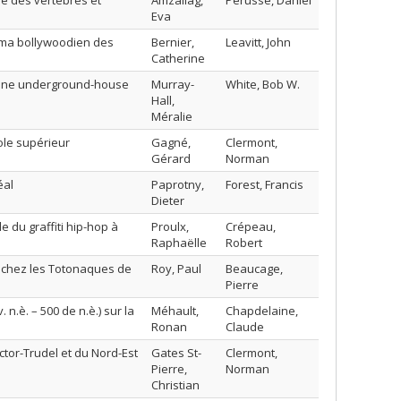
le des vertébrés et
Amzallag,
Pérusse, Daniel
Eva
néma bollywoodien des
Bernier,
Leavitt, John
Catherine
 scène underground-house
Murray-
White, Bob W.
Hall,
Méralie
ole supérieur
Gagné,
Clermont,
Gérard
Norman
éal
Paprotny,
Forest, Francis
Dieter
e du graffiti hip-hop à
Proulx,
Crépeau,
Raphaëlle
Robert
s chez les Totonaques de
Roy, Paul
Beaucage,
Pierre
n.è. – 500 de n.è.) sur la
Méhault,
Chapdelaine,
Ronan
Claude
ector-Trudel et du Nord-Est
Gates St-
Clermont,
Pierre,
Norman
Christian