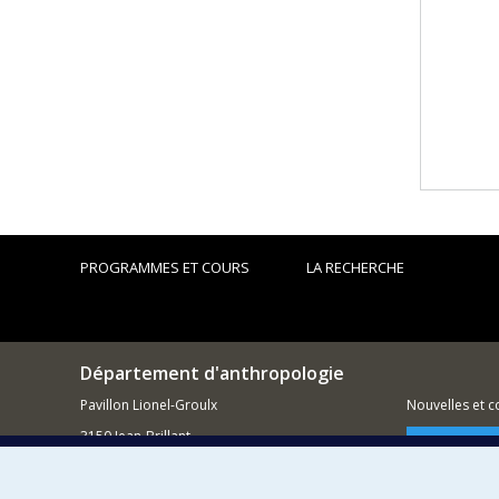
PROGRAMMES ET COURS
LA RECHERCHE
Département d'anthropologie
Pavillon Lionel-Groulx
Nouvelles et 
3150 Jean-Brillant
Comment so
Montréal QC H3T 1N8
514 343-6560