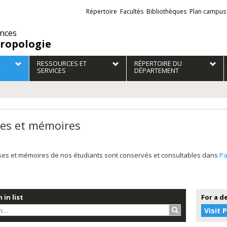
Liens
Répertoire
Facultés
Bibliothèques
Plan campus
externes
ences
ropologie
RESSOURCES ET
RÉPERTOIRE DU
SERVICES
DÉPARTEMENT
es et mémoires
ses et mémoires de nos étudiants sont conservés et consultables dans
P
 in list
For a d
Search…
Visit 