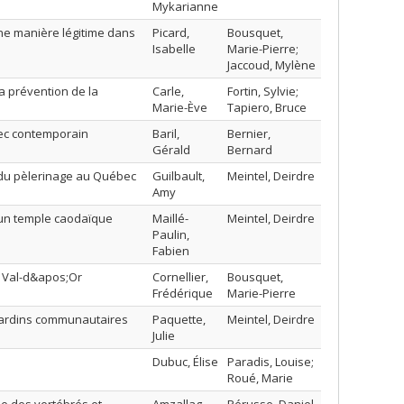
Mykarianne
ne manière légitime dans
Picard,
Bousquet,
Isabelle
Marie-Pierre;
Jaccoud, Mylène
la prévention de la
Carle,
Fortin, Sylvie;
Marie-Ève
Tapiero, Bruce
bec contemporain
Baril,
Bernier,
Gérald
Bernard
s du pèlerinage au Québec
Guilbault,
Meintel, Deirdre
Amy
’un temple caodaïque
Maillé-
Meintel, Deirdre
Paulin,
Fabien
de Val-d&apos;Or
Cornellier,
Bousquet,
Frédérique
Marie-Pierre
 jardins communautaires
Paquette,
Meintel, Deirdre
Julie
Dubuc, Élise
Paradis, Louise;
Roué, Marie