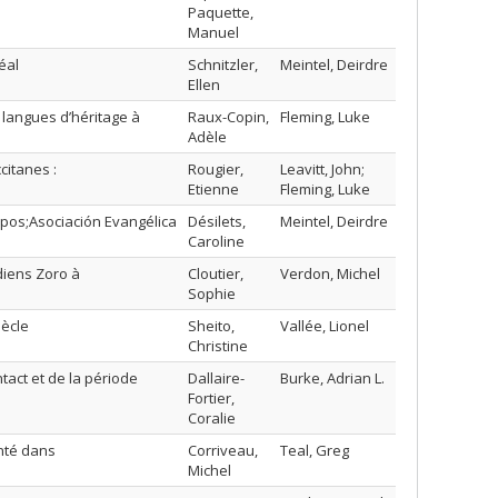
Paquette,
Manuel
éal
Schnitzler,
Meintel, Deirdre
Ellen
s langues d’héritage à
Raux-Copin,
Fleming, Luke
Adèle
citanes :
Rougier,
Leavitt, John;
Etienne
Fleming, Luke
apos;Asociación Evangélica
Désilets,
Meintel, Deirdre
Caroline
diens Zoro à
Cloutier,
Verdon, Michel
Sophie
iècle
Sheito,
Vallée, Lionel
Christine
act et de la période
Dallaire-
Burke, Adrian L.
Fortier,
Coralie
nté dans
Corriveau,
Teal, Greg
Michel