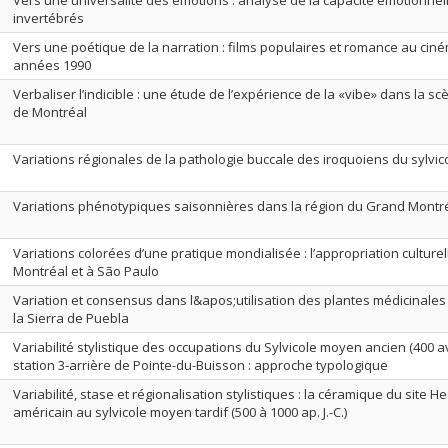
Vers une universalité des émotions : analyse de la capacité émotionnel
invertébrés
Vers une poétique de la narration : films populaires et romance au ci
années 1990
Verbaliser l’indicible : une étude de l’expérience de la «vibe» dans la
de Montréal
Variations régionales de la pathologie buccale des iroquoiens du sylvic
Variations phénotypiques saisonnières dans la région du Grand Montr
Variations colorées d’une pratique mondialisée : l’appropriation culturell
Montréal et à São Paulo
Variation et consensus dans l&apos;utilisation des plantes médicinale
la Sierra de Puebla
Variabilité stylistique des occupations du Sylvicole moyen ancien (400 av. 
station 3-arrière de Pointe-du-Buisson : approche typologique
Variabilité, stase et régionalisation stylistiques : la céramique du site H
américain au sylvicole moyen tardif (500 à 1000 ap. J.-C.)