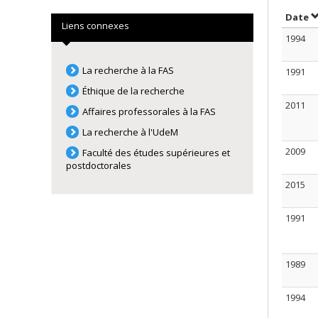
S
Date
Liens connexes
1994
La recherche à la FAS
1991
Éthique de la recherche
2011
Affaires professorales à la FAS
La recherche à l'UdeM
2009
Faculté des études supérieures et
postdoctorales
2015
1991
1989
1994