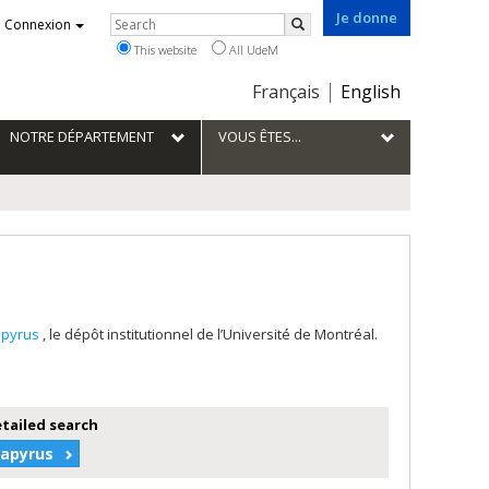
Je donne
Rechercher
Connexion
Search
This website
All UdeM
Choix
Français
English
de
la
NOTRE DÉPARTEMENT
VOUS ÊTES...
langue
apyrus
, le dépôt institutionnel de l’Université de Montréal.
etailed search
Papyrus