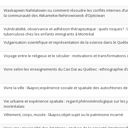
Waskapiwin Nahitatowin ou comment résoudre les conflits internes d’u
la communauté des Atikamekw Nehirowisiwok d’Opitciwan
Vulnérabilité, observance et adhésion thérapeutique : quels risques? : 
tuberculose chez les enfants immigrants à Montréal
Vulgarisation scientifique et représentation de la science dans le Qué
Voyage entre le religieux et le séculier : motivations et transformation
Vivre selon les enseignements du Cao Dai au Québec : ethnographie d
Vivre la ville : l&apos;expérience sociale et spatiale des autochtones 
Vie urbaine et expérience spatiale : regard phénoménologique sur les
montréalais
Vêtement, corps, musée : l&apos;objet-sujet ou le patrimoine incarné