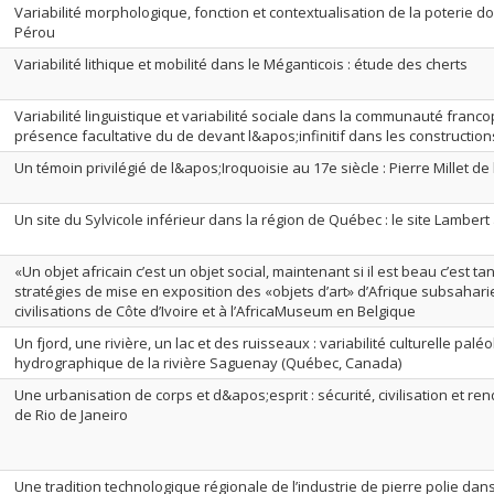
Variabilité morphologique, fonction et contextualisation de la poterie 
Pérou
Variabilité lithique et mobilité dans le Méganticois : étude des cherts
Variabilité linguistique et variabilité sociale dans la communauté franc
présence facultative du de devant l&apos;infinitif dans les construction
Un témoin privilégié de l&apos;Iroquoisie au 17e siècle : Pierre Millet de
Un site du Sylvicole inférieur dans la région de Québec : le site Lambert
«Un objet africain c’est un objet social, maintenant si il est beau c’est t
stratégies de mise en exposition des «objets d’art» d’Afrique subsaha
civilisations de Côte d’Ivoire et à l’AfricaMuseum en Belgique
Un fjord, une rivière, un lac et des ruisseaux : variabilité culturelle palé
hydrographique de la rivière Saguenay (Québec, Canada)
Une urbanisation de corps et d&apos;esprit : sécurité, civilisation et 
de Rio de Janeiro
Une tradition technologique régionale de l’industrie de pierre polie dans