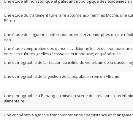
Une étude ethnohistorique et paléoanthropologique des épidémies en
Une étude du traitement funéraire accordé aux femmes Moche, une cult
Pérou
Une étude des figurines anthropomorphes et zoomorphes du site néoli
Iran
Une étude comparative des danses traditionnelles et de leur musiq
entre les cultures gaëlles (écossaise et irlandaise) et québécoise
Une ethnographie de la relation au milieu de vie urbain de la classe m
Une ethnographie de la gestion de la population rom en Albanie
Une ethnographie à Penang : la mise en scène des relations interethniq
alimentaire
Une coopérative agricole franco-ontarienne : persistance et changeme