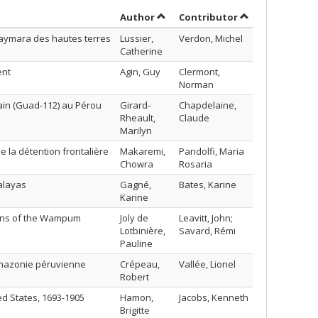
Sort by author in descending ord
by contributor 
Author
Contributor
 aymara des hautes terres
Lussier,
Verdon, Michel
Catherine
ent
Agin, Guy
Clermont,
Norman
ain (Guad-112) au Pérou
Girard-
Chapdelaine,
Rheault,
Claude
Marilyn
 la détention frontalière
Makaremi,
Pandolfi, Maria
Chowra
Rosaria
alayas
Gagné,
Bates, Karine
Karine
ions of the Wampum
Joly de
Leavitt, John;
Lotbinière,
Savard, Rémi
Pauline
Amazonie péruvienne
Crépeau,
Vallée, Lionel
Robert
ed States, 1693-1905
Hamon,
Jacobs, Kenneth
Brigitte