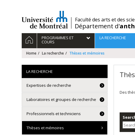
Passer
au
contenu
/
Faculté des arts et des sci
Département d'
anth
Navigation
HOME
PROGRAMMES ET
LA RECHERCHE
principale
COURS
Home
La recherche
Thèses et mémoires
LA RECHERCHE
Thès
Expertises de recherche
Des thè
Laboratoires et groupes de recherche
Professionnels et techniciens
Search
Thèses et mémoires