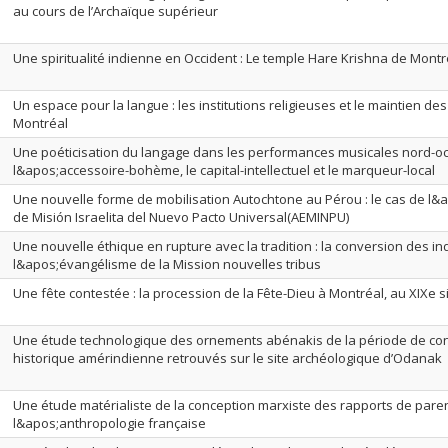
au cours de l’Archaïque supérieur
Une spiritualité indienne en Occident : Le temple Hare Krishna de Montr
Un espace pour la langue : les institutions religieuses et le maintien de
Montréal
Une poéticisation du langage dans les performances musicales nord-oc
l&apos;accessoire-bohème, le capital-intellectuel et le marqueur-local
Une nouvelle forme de mobilisation Autochtone au Pérou : le cas de l&
de Misión Israelita del Nuevo Pacto Universal(AEMINPU)
Une nouvelle éthique en rupture avec la tradition : la conversion des in
l&apos;évangélisme de la Mission nouvelles tribus
Une fête contestée : la procession de la Fête-Dieu à Montréal, au XIXe s
Une étude technologique des ornements abénakis de la période de cont
historique amérindienne retrouvés sur le site archéologique d’Odanak
Une étude matérialiste de la conception marxiste des rapports de pare
l&apos;anthropologie française