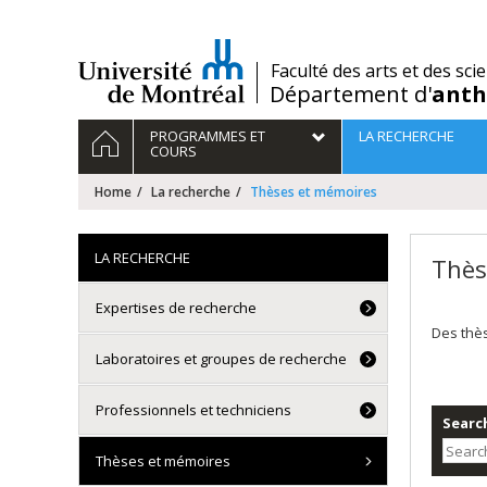
Passer
au
contenu
/
Faculté des arts et des sci
Département d'
anth
Navigation
HOME
PROGRAMMES ET
LA RECHERCHE
principale
COURS
Home
La recherche
Thèses et mémoires
LA RECHERCHE
Thès
Expertises de recherche
Des thè
Laboratoires et groupes de recherche
Professionnels et techniciens
Search
Thèses et mémoires