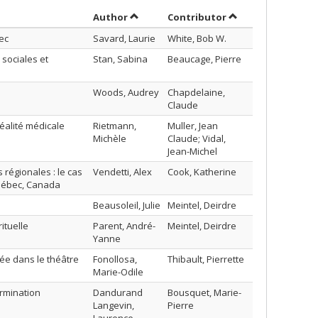
Sort by author in descending order
by contributor in
Author
Contributor
bec
Savard, Laurie
White, Bob W.
 sociales et
Stan, Sabina
Beaucage, Pierre
Woods, Audrey
Chapdelaine,
Claude
réalité médicale
Rietmann,
Muller, Jean
Michèle
Claude; Vidal,
Jean-Michel
régionales : le cas
Vendetti, Alex
Cook, Katherine
uébec, Canada
Beausoleil, Julie
Meintel, Deirdre
ituelle
Parent, André-
Meintel, Deirdre
Yanne
lée dans le théâtre
Fonollosa,
Thibault, Pierrette
Marie-Odile
rmination
Dandurand
Bousquet, Marie-
Langevin,
Pierre