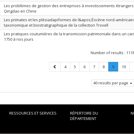
Les problèmes de gestion des entreprises à investissements étrangers d
Qingdao en Chine
Les primates et les plésiadapiformes de l&apos;Éocène nord-américain
taxonomique et biostratigraphique de la collection Troxell
Les pratiques coutumières de la transmission patrimoniale dans un ca
1750 à nos jours
Number of results :
111
Previous
Page
Page
Page
Page
Page
Page
.
Page
4
5
6
7
8
9
10
page
Current
page.
40 results per page
RESSOURCES ET SERVICES
RÉPERTOIRE DU
N
DÉPARTEMENT