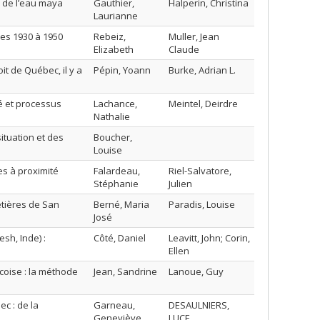
e de l’eau maya
Gauthier,
Halperin, Christina
Laurianne
es 1930 à 1950
Rebeiz,
Muller, Jean
Elizabeth
Claude
it de Québec, il y a
Pépin, Yoann
Burke, Adrian L.
é et processus
Lachance,
Meintel, Deirdre
Nathalie
ituation et des
Boucher,
Louise
es à proximité
Falardeau,
Riel-Salvatore,
Stéphanie
Julien
etières de San
Berné, Maria
Paradis, Louise
José
sh, Inde) :
Côté, Daniel
Leavitt, John; Corin,
Ellen
coise : la méthode
Jean, Sandrine
Lanoue, Guy
c : de la
Garneau,
DESAULNIERS,
Geneviève
LUCE