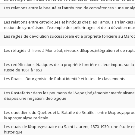
Les relations entre la beauté et l’attribution de compétences : une anal
Les relations entre catholiques et hindous chez les Tamouls sri lankais 
notion de syncrétisme : l’exemple des pèlerinages et de la dévotion mar
Les règles de dévolution successorale et la propriété foncière au Maro
Les réfugiés chiliens à Montréal, niveaux d&apos;intégration et de rupt
Les redéfinitions étatiques de la propriété foncière et leur impact sur l
russe de 1861 à 1953
Les Rbatis - Bourgeoisie de Rabat identité et luttes de classements
Les Rastafaris : dans les poumons de l&apos;hégémonie : matérialism
d&apos;une négation idéologique
Les quotidiens du Québec et la Bataille de Seattle : entre l&apos;appro
l&apos;analyse radicale
Les quais de l&apos;estuaire du Saint-Laurent, 1870-1930 : une étude e
historique