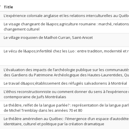
ort by date in descending order
Sort by title in descending order
Title
L’expérience coloniale anglaise et les relations interculturelles au Qué
Le visage changeant de l&apos;agriculture roumaine : marché, relations
changement culturel
Le village iroquoien de Mailhot-Curran, Saint-Anicet
Le vécu de l&apos;infertilité chez les Luo : entre tradition, modernité et 
L’évaluation des impacts de l’archéologie publique sur les communautés 
des Gardiens du Patrimoine Archéologique des Hautes-Laurentides, Q
Le travail d&apos;établissement des réfugiés salvadoriens à Montréal
L’éthos reconstructionniste ou comment donner du sens à l’expérience r
contemporaine de Juifs Montréalais
Le théâtre, relfet de la langue parlée? : représentation de la langue par
de Michel Tremblay dans les années 70 et 80
Le théâtre amérindien au Québec : l’émergence d’un espace d’autodéte
identitaire, culturel et politique par la création dramatique