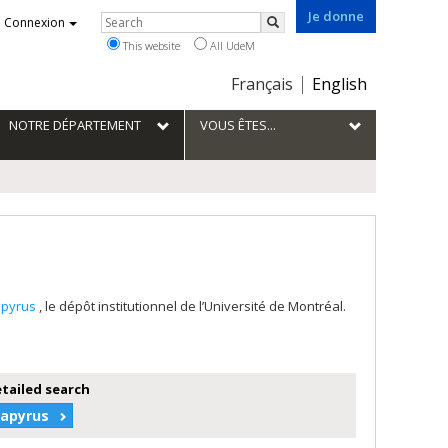
Je donne
Rechercher
Connexion
Search
This website
All UdeM
Choix
Français
English
de
la
NOTRE DÉPARTEMENT
VOUS ÊTES...
langue
apyrus
, le dépôt institutionnel de l’Université de Montréal.
etailed search
Papyrus