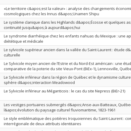
«Le territoire c&apos;est la valeur» : analyse des changements économ
cosmologiques chez les Innus d&apos;Unamen Shipu
Le système clanique dans les Highlands d&apos;Écosse et quelques as
continuité jusqu&apos;à aujourd&apos;hui
Le syndrome diarrhéique chez les enfants nahuas du Mexique : une app
diététique et médicale
Le sylvicole supérieur ancien dans la vallée du Saint-Laurent : étude d
culturelle
Le Sylvicole moyen ancien de l’Estrie et du Nord-Est américain : une étud
comparative de la poterie du site Vieux-Pont (BiEx-1), Lennoxville, Québ
Le Sylvicole inférieur dans la région de Québec et le dynamisme culture
sphère d&apos;interaction Meadowood
Le Sylvicole inférieur au Méganticois : le cas du site Nepress (BiEr-21)
Les vestiges portuaires submergés d&apos;Anse-aux-Batteaux, Québec
l&apos;évolution du paysage culturel fluviomaritime, 1823-1961
Le style emblématique des potières Iroquoiennes du Saint-Laurent : c
interrégionale de deux attributs identitaires