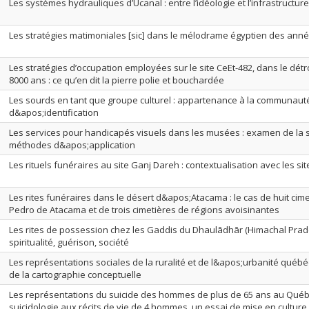
Les systèmes hydrauliques d’Ucanal : entre l’idéologie et l’infrastructur
Les stratégies matimoniales [sic] dans le mélodrame égyptien des anné
Les stratégies d’occupation employées sur le site CeEt-482, dans le détro
8000 ans : ce qu’en dit la pierre polie et bouchardée
Les sourds en tant que groupe culturel : appartenance à la communaut
d&apos;identification
Les services pour handicapés visuels dans les musées : examen de la s
méthodes d&apos;application
Les rituels funéraires au site Ganj Dareh : contextualisation avec les sit
Les rites funéraires dans le désert d&apos;Atacama : le cas de huit cim
Pedro de Atacama et de trois cimetières de régions avoisinantes
Les rites de possession chez les Gaddis du Dhaulādhār (Himachal Prade
spiritualité, guérison, société
Les représentations sociales de la ruralité et de l&apos;urbanité québé
de la cartographie conceptuelle
Les représentations du suicide des hommes de plus de 65 ans au Québe
suicidologie aux récits de vie de 4 hommes, un essai de mise en culture