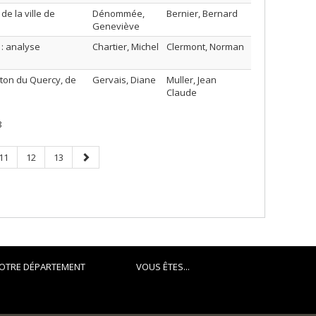
e la ville de
Dénommée,
Bernier, Bernard
Geneviève
 : analyse
Chartier, Michel
Clermont, Norman
nton du Quercy, de
Gervais, Diane
Muller, Jean
Claude
8
Page
Page
Page
Next
11
12
13
page
OTRE DÉPARTEMENT
VOUS ÊTES...