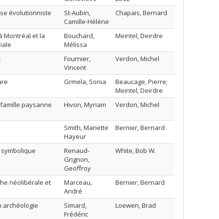
yse évolutionniste
St-Aubin,
Chapais, Bernard
Camille-Hélène
à Montréal et la
Bouchard,
Meintel, Deirdre
iale
Mélissa
c
Fournier,
Verdon, Michel
Vincent
ure
Grmela, Sonia
Beaucage, Pierre;
Meintel, Deirdre
a famille paysanne
Hivon, Myriam
Verdon, Michel
Smith, Mariette
Bernier, Bernard
Hayeur
e symbolique
Renaud-
White, Bob W.
Grignon,
Geoffroy
che néolibérale et
Marceau,
Bernier, Bernard
André
n archéologie
Simard,
Loewen, Brad
Frédéric