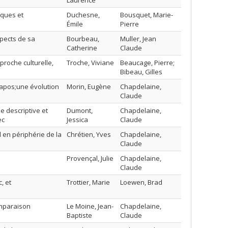
Laurence
iques et
Duchesne,
Bousquet, Marie-
Émile
Pierre
pects de sa
Bourbeau,
Muller, Jean
Catherine
Claude
roche culturelle,
Troche, Viviane
Beaucage, Pierre;
Bibeau, Gilles
&apos;une évolution
Morin, Eugène
Chapdelaine,
Claude
e descriptive et
Dumont,
Chapdelaine,
ec
Jessica
Claude
l en périphérie de la
Chrétien, Yves
Chapdelaine,
Claude
Provençal, Julie
Chapdelaine,
Claude
, et
Trottier, Marie
Loewen, Brad
omparaison
Le Moine, Jean-
Chapdelaine,
Baptiste
Claude