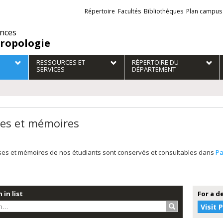
Liens
Répertoire
Facultés
Bibliothèques
Plan campus
externes
ences
ropologie
RESSOURCES ET
RÉPERTOIRE DU
SERVICES
DÉPARTEMENT
es et mémoires
ses et mémoires de nos étudiants sont conservés et consultables dans
P
 in list
For a d
Search…
Visit 