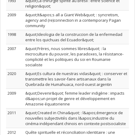
1993
&quot;La chirurgie spirite au Brésil : entre science et
religion&quot;
2009
&quot;It&apos;s all a Giant Web&quot; : syncretism,
agency and (re)connection in a contemporary Pagan
community
1998
&quot;Ideologia de la construccion de la enfermedad
entre los quichuas del Ecuador&quot;
2007
&quot;Frères, nous sommes libres&quot; : la
microculture du pouvoir, les paradoxes, la résistance-
complicité et les politiques du soi en Roumanie
socialiste
2020
&quot;Es cultura de nuestras vidas&quot; : conserver et
transmettre les savoir-faire artisanaux dans la
Quebrada de Humahuaca, nord-ouest argentin
2009
&quot;Devenir&quot; femme leader indigène : impacts
d&apos;un projet de genre et développement en
Amazonie équatorienne
2011
&quot;Created in China&quot; : l&apos;émergence de
nouvelles subjectivités dans l&apos;industrie du
cinéma indépendant chinois en contexte postsocialiste
2012
Quête spirituelle et réconciliation identitaire : une