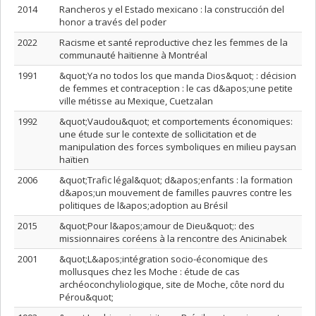
2014
Rancheros y el Estado mexicano : la construcción del
honor a través del poder
2022
Racisme et santé reproductive chez les femmes de la
communauté haïtienne à Montréal
1991
&quot;Ya no todos los que manda Dios&quot; : décision
de femmes et contraception : le cas d&apos;une petite
ville métisse au Mexique, Cuetzalan
1992
&quot;Vaudou&quot; et comportements économiques:
une étude sur le contexte de sollicitation et de
manipulation des forces symboliques en milieu paysan
haïtien
2006
&quot;Trafic légal&quot; d&apos;enfants : la formation
d&apos;un mouvement de familles pauvres contre les
politiques de l&apos;adoption au Brésil
2015
&quot;Pour l&apos;amour de Dieu&quot;: des
missionnaires coréens à la rencontre des Anicinabek
2001
&quot;L&apos;intégration socio-économique des
mollusques chez les Moche : étude de cas
archéoconchyliologique, site de Moche, côte nord du
Pérou&quot;