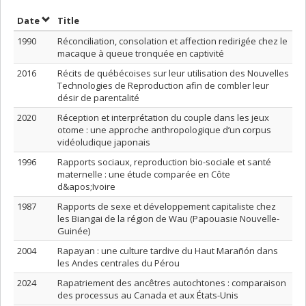
Sort by date in descending order
Sort by title in descending order
Date
Title
1990
Réconciliation, consolation et affection redirigée chez le
macaque à queue tronquée en captivité
2016
Récits de québécoises sur leur utilisation des Nouvelles
Technologies de Reproduction afin de combler leur
désir de parentalité
2020
Réception et interprétation du couple dans les jeux
otome : une approche anthropologique d’un corpus
vidéoludique japonais
1996
Rapports sociaux, reproduction bio-sociale et santé
maternelle : une étude comparée en Côte
d&apos;Ivoire
1987
Rapports de sexe et développement capitaliste chez
les Biangai de la région de Wau (Papouasie Nouvelle-
Guinée)
2004
Rapayan : une culture tardive du Haut Marañón dans
les Andes centrales du Pérou
2024
Rapatriement des ancêtres autochtones : comparaison
des processus au Canada et aux États-Unis