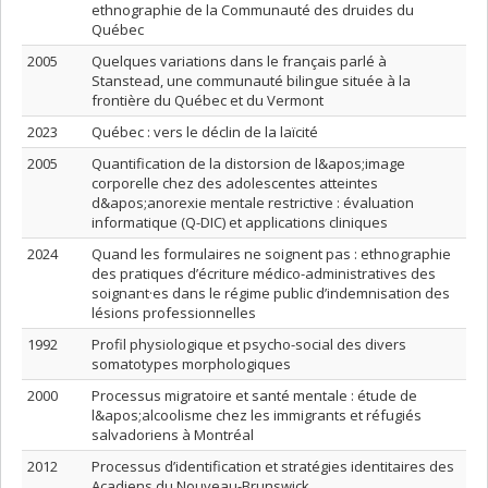
ethnographie de la Communauté des druides du
Québec
2005
Quelques variations dans le français parlé à
Stanstead, une communauté bilingue située à la
frontière du Québec et du Vermont
2023
Québec : vers le déclin de la laïcité
2005
Quantification de la distorsion de l&apos;image
corporelle chez des adolescentes atteintes
d&apos;anorexie mentale restrictive : évaluation
informatique (Q-DIC) et applications cliniques
2024
Quand les formulaires ne soignent pas : ethnographie
des pratiques d’écriture médico-administratives des
soignant·es dans le régime public d’indemnisation des
lésions professionnelles
1992
Profil physiologique et psycho-social des divers
somatotypes morphologiques
2000
Processus migratoire et santé mentale : étude de
l&apos;alcoolisme chez les immigrants et réfugiés
salvadoriens à Montréal
2012
Processus d’identification et stratégies identitaires des
Acadiens du Nouveau-Brunswick