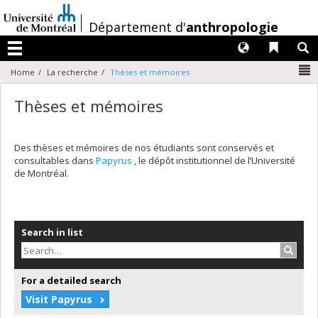
Passer
au
/
Département d'
anthropologie
contenu
Langues
Liens 
R
Menu
N
Home
La recherche
Thèses et mémoires
Thèses et mémoires
Des thèses et mémoires de nos étudiants sont conservés et
consultables dans
Papyrus
, le dépôt institutionnel de l’Université
de Montréal.
Search in list
Search
For a detailed search
Visit Papyrus