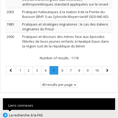
anthropométriques standard appliquées sur le vivant
2003
Pratiques halieutiques à la station 4 de la Pointe-du-
Buisson (BhFl-1) au Sylvicole Moyen tardif (920-940 AD)
1983
Pratiques et stratégies migratoires : le cas des italiens
originaires du Frioul
2000
Pratiques et discours des mères face aux épisodes
fébriles de leurs jeunes enfants à Hwakpè-Daxo dans
la région sud de la république du Bénin
Number of results :
1118
Previous
Page
Page
Page
Page
Page
.
Page
Page
Page
Page
Page
Next
1
2
3
4
5
6
7
8
9
10
page
Current
page
page.
40 results per page
Liens connexes
La recherche à la FAS