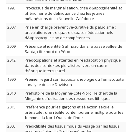
1993
Processus de marginalisation, crise d&apos;identité et
phénomène de délinquance chez les jeunes
mélanésiens de la Nouvelle-Calédonie
2007
Prise en charge préventive-curative du paludisme :
articulations entre quatre espaces éducationnels
d&apos;acquisition de compétences
2009
Présence et identité Gallinazo dans la basse vallée de
Santa, côte nord du Pérou
2012
Préoccupations et attentes en réadaptation physique
dans des contextes pluralistes : vers un cadre
théorique interculturel
1990
Premier regard sur l&apos;archéologie du Témiscouata
: analyse du site Davidson
2010
Préhistoire de la Moyenne-Côte-Nord : le chert de la
Minganie et l’utilisation des ressources lithiques
2015
Préférence pour les garçons et sélection sexuelle
prénatale : une réalité contemporaine multiple pour les
femmes du Nord-Ouest de l’Inde
2005
Prédictibilité des tissus mous du visage par les tissus
osseux crâniens grâce aux méthodes