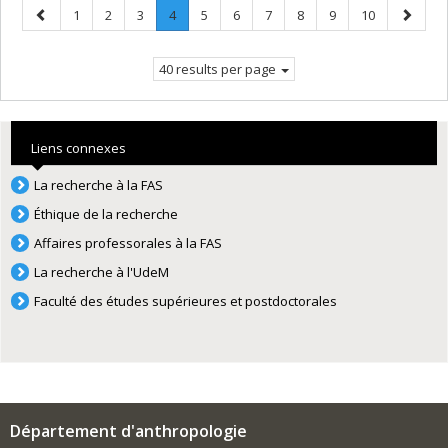
Previous
Page
Page
Page
Page
.
Page
Page
Page
Page
Page
Page
Next
1
2
3
4
5
6
7
8
9
10
page
Current
page
page.
40 results per page
Liens connexes
La recherche à la FAS
Éthique de la recherche
Affaires professorales à la FAS
La recherche à l'UdeM
Faculté des études supérieures et postdoctorales
Département d'anthropologie