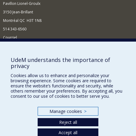
Pavillon Lionel-Groulx
3150 Jean-Brillant
Montréal QC H3T 1N8
514 343-6560
Courriel
Nouvelles et conférences
Comment soutenir le Département?
UdeM understands the importance of
privacy
BESOIN D'AIDE?
Cookies allow us to enhance and personalize your
Plan du site
browsing experience. Some cookies are required to
Signaler une erreur
ensure the website’s functionality and security, while
others remember your preferences. By accepting all, you
Accessibilité
consent to our use of cookies to better serve you.
FACULTÉ DES ARTS ET DES SCIENCES
Manage cookies
>
Nos départements et écoles
Reject all
Nos centres d'études
Nos programmes et cours
Accept all