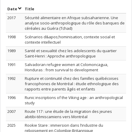
Sort by date in descending order
Sort by title in descending order
Date
Title
2017
Sécurité alimentaire en Afrique subsaharienne. Une
analyse socio-anthropologique du rôle des banques de
céréales au Guéra (Tchad)
1998
Scénarios d&apos;hominisation, contexte social et
contexte intellectuel
1989
Santé et sexualité chez les adolescents du quartier
Saint-Henri : Approche anthropologique
1991
Salvadoran refugee women at Colomoncagua,
Honduras : from survival to development
1992
Rupture et continuité chez des familles québécoises
francophones de Montréal : étude ethnologique des
rapports entre parents âgés et enfants
1996
Runic inscriptions of the Viking age : an anthropological
study
2007
Route 117 : une étude de la migration des jeunes
abitibi-témiscamiens vers Montréal
2025
Rookie Stare : immersion dans l’industrie du
reboisement en Colombie-Britannique