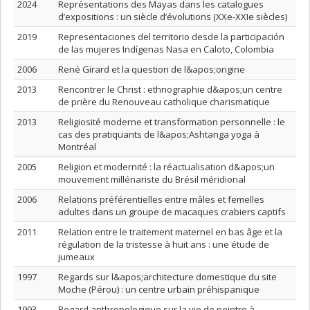
2024
Représentations des Mayas dans les catalogues
d’expositions : un siècle d’évolutions (XXe-XXIe siècles)
2019
Representaciones del territorio desde la participación
de las mujeres Indígenas Nasa en Caloto, Colombia
2006
René Girard et la question de l&apos;origine
2013
Rencontrer le Christ : ethnographie d&apos;un centre
de prière du Renouveau catholique charismatique
2013
Religiosité moderne et transformation personnelle : le
cas des pratiquants de l&apos;Ashtanga yoga à
Montréal
2005
Religion et modernité : la réactualisation d&apos;un
mouvement millénariste du Brésil méridional
2006
Relations préférentielles entre mâles et femelles
adultes dans un groupe de macaques crabiers captifs
2011
Relation entre le traitement maternel en bas âge et la
régulation de la tristesse à huit ans : une étude de
jumeaux
1997
Regards sur l&apos;architecture domestique du site
Moche (Pérou) : un centre urbain préhispanique
1993
Regard anthropologique sur la vie de peintre à