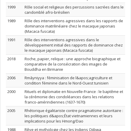
1999
Rôle social et religieux des percussions sacrées dans le
candomblé afro-brésilien
1989
Rôle des interventions agressives dans les rapports de
dominance matrilinéaire chez le macaque japonais
(Macaca fuscata)
1991
Rôle des interventions agressives dans le
développement initial des rapports de dominance chez
le macaque japonais (Macaca fuscata)
2018
Roche, papier, relique : une approche biographique et
comparative de la consécration des images de
Bouddha en Birmanie
2006
Rmāyniyya : féminisation de l&apos;agriculture et
condition féminine dans le Nord-Ouest tunisien
2000
Rituels et diplomatie en Nouvelle-France : le baptême et
la cérémonie des condoléances dans les relations
franco-amérindiennes (1637-1670)
2005
Rhétorique égalitariste contre pragmatisme autoritaire :
les politiques d&apos;État vietnamiennes et leurs
implications pour les Hmong/Dao
1988
Rêve et mythologie chez les Indiens Ojibwa