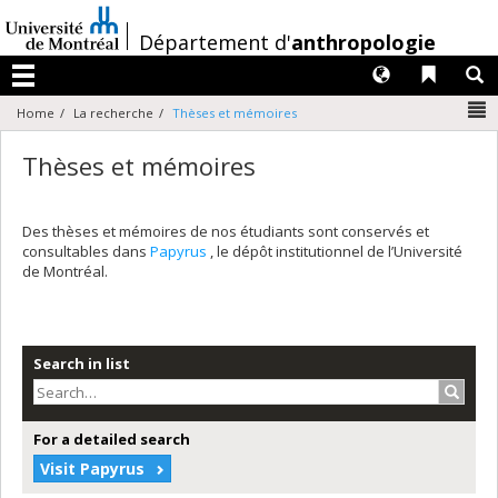
Passer
au
/
Département d'
anthropologie
contenu
Langues
Liens 
R
Menu
N
Home
La recherche
Thèses et mémoires
Thèses et mémoires
Des thèses et mémoires de nos étudiants sont conservés et
consultables dans
Papyrus
, le dépôt institutionnel de l’Université
de Montréal.
Search in list
Search
For a detailed search
Visit Papyrus