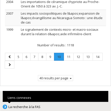
2004
Les importations de céramique chypriote au Proche-
Orient de 1050 à 323 av. J.-C.
2007
Les impacts sociopolitiques de l&apos;expansion de
l&apos;évangélisme au Nicaragua Somoto : une étude
de cas
1999
Le signalement de contexts micro- et macro-sociaux
durant la relation d&apos;aide infirmière-client
Number of results :
1118
Previous
Page
Page
Page
Page
Page
Page
.
Page
Page
Page
Page
5
6
7
8
9
10
11
12
13
14
page
Current
Next
page.
page
40 results per page
Liens connexes
La recherche à la FAS