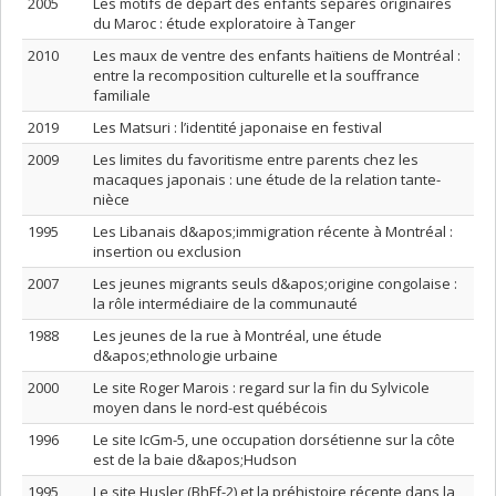
2005
Les motifs de départ des enfants séparés originaires
du Maroc : étude exploratoire à Tanger
2010
Les maux de ventre des enfants haïtiens de Montréal :
entre la recomposition culturelle et la souffrance
familiale
2019
Les Matsuri : l’identité japonaise en festival
2009
Les limites du favoritisme entre parents chez les
macaques japonais : une étude de la relation tante-
nièce
1995
Les Libanais d&apos;immigration récente à Montréal :
insertion ou exclusion
2007
Les jeunes migrants seuls d&apos;origine congolaise :
la rôle intermédiaire de la communauté
1988
Les jeunes de la rue à Montréal, une étude
d&apos;ethnologie urbaine
2000
Le site Roger Marois : regard sur la fin du Sylvicole
moyen dans le nord-est québécois
1996
Le site IcGm-5, une occupation dorsétienne sur la côte
est de la baie d&apos;Hudson
1995
Le site Husler (BhFf-2) et la préhistoire récente dans la