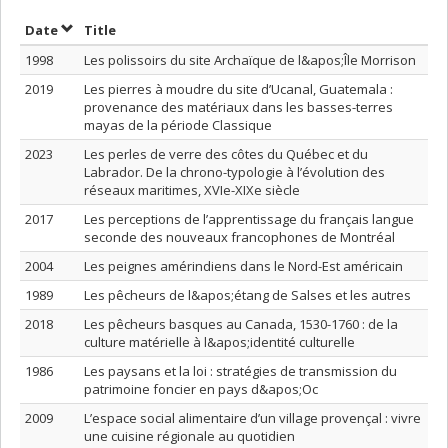
Sort by date in descending order
Sort by title in descending order
Date
Title
1998
Les polissoirs du site Archaïque de l&apos;Île Morrison
2019
Les pierres à moudre du site d’Ucanal, Guatemala :
provenance des matériaux dans les basses-terres
mayas de la période Classique
2023
Les perles de verre des côtes du Québec et du
Labrador. De la chrono-typologie à l’évolution des
réseaux maritimes, XVIe-XIXe siècle
2017
Les perceptions de l’apprentissage du français langue
seconde des nouveaux francophones de Montréal
2004
Les peignes amérindiens dans le Nord-Est américain
1989
Les pêcheurs de l&apos;étang de Salses et les autres
2018
Les pêcheurs basques au Canada, 1530-1760 : de la
culture matérielle à l&apos;identité culturelle
1986
Les paysans et la loi : stratégies de transmission du
patrimoine foncier en pays d&apos;Oc
2009
L’espace social alimentaire d’un village provençal : vivre
une cuisine régionale au quotidien