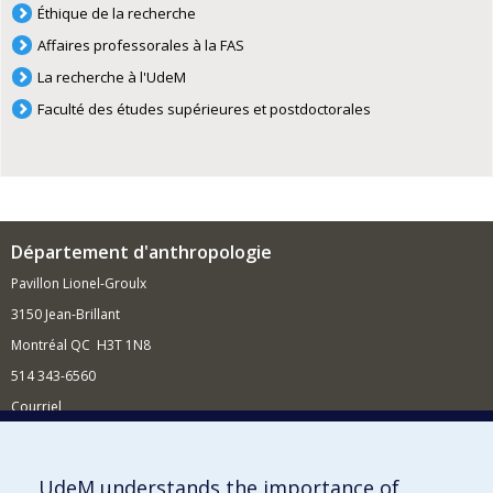
Éthique de la recherche
Affaires professorales à la FAS
La recherche à l'UdeM
Faculté des études supérieures et postdoctorales
Département d'anthropologie
Pavillon Lionel-Groulx
3150 Jean-Brillant
Montréal QC H3T 1N8
514 343-6560
Courriel
Nouvelles et conférences
Comment soutenir le Département?
UdeM understands the importance of