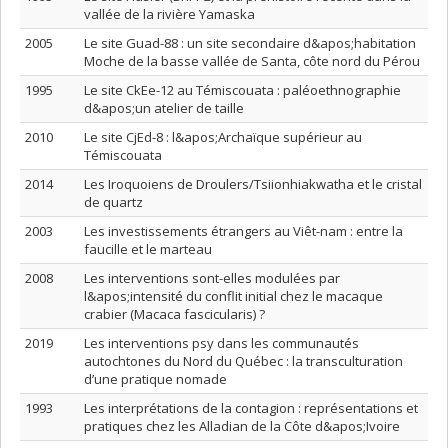
vallée de la rivière Yamaska
2005
Le site Guad-88 : un site secondaire d&apos;habitation
Moche de la basse vallée de Santa, côte nord du Pérou
1995
Le site CkEe-12 au Témiscouata : paléoethnographie
d&apos;un atelier de taille
2010
Le site CjEd-8 : l&apos;Archaïque supérieur au
Témiscouata
2014
Les Iroquoiens de Droulers/Tsiionhiakwatha et le cristal
de quartz
2003
Les investissements étrangers au Viêt-nam : entre la
faucille et le marteau
2008
Les interventions sont-elles modulées par
l&apos;intensité du conflit initial chez le macaque
crabier (Macaca fascicularis) ?
2019
Les interventions psy dans les communautés
autochtones du Nord du Québec : la transculturation
d’une pratique nomade
1993
Les interprétations de la contagion : représentations et
pratiques chez les Alladian de la Côte d&apos;Ivoire