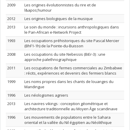
2009
Les origines évolutionnistes du rire et de
l&apos;humour
2012
Les origines biologiques de la musique
2013
Le soin du monde : incursions anthropologiques dans
le Pan-African e-Network Project
1993
Les occupations préhistoriques du site Pascal Mercier
(BhF1-1h) de la Pointe-du-Buisson
2008
Les occupations du site Nebessis (BiEr-3) : une
approche palethnographique
2011
Les occupations de fermes commerciales au Zimbabwe
: récits, expériences et devenirs des fermiers blancs
1999
Les noms propres dans les chants de louanges du
Mandingue
1996
Les néologismes agniers
2013
Les navires vikings : conception géométrique et
architecture traditionnelle au Moyen Âge scandinave
1996
Les mouvements de populations entre le Sahara
oriental et la vallée du Nil égyptien au Néolithique