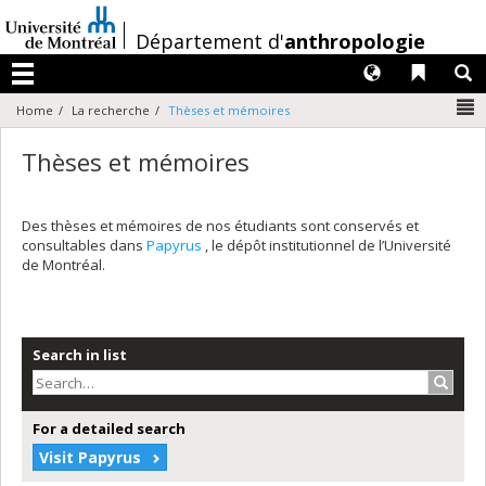
Passer
au
/
Département d'
anthropologie
contenu
Langues
Liens 
R
Menu
N
Home
La recherche
Thèses et mémoires
Thèses et mémoires
Des thèses et mémoires de nos étudiants sont conservés et
consultables dans
Papyrus
, le dépôt institutionnel de l’Université
de Montréal.
Search in list
Search
For a detailed search
Visit Papyrus