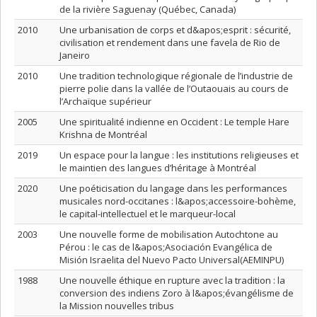
de la rivière Saguenay (Québec, Canada)
2010
Une urbanisation de corps et d&apos;esprit : sécurité,
civilisation et rendement dans une favela de Rio de
Janeiro
2010
Une tradition technologique régionale de l’industrie de
pierre polie dans la vallée de l’Outaouais au cours de
l’Archaïque supérieur
2005
Une spiritualité indienne en Occident : Le temple Hare
Krishna de Montréal
2019
Un espace pour la langue : les institutions religieuses et
le maintien des langues d’héritage à Montréal
2020
Une poéticisation du langage dans les performances
musicales nord-occitanes : l&apos;accessoire-bohème,
le capital-intellectuel et le marqueur-local
2003
Une nouvelle forme de mobilisation Autochtone au
Pérou : le cas de l&apos;Asociación Evangélica de
Misión Israelita del Nuevo Pacto Universal(AEMINPU)
1988
Une nouvelle éthique en rupture avec la tradition : la
conversion des indiens Zoro à l&apos;évangélisme de
la Mission nouvelles tribus