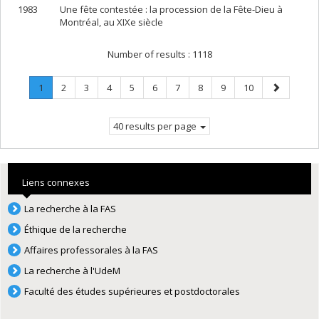
1983
Une fête contestée : la procession de la Fête-Dieu à
Montréal, au XIXe siècle
Number of results :
1118
Page
.
Page
Page
Page
Page
Page
Page
Page
Page
Page
Next
1
2
3
4
5
6
7
8
9
10
Current
page
page.
40 results per page
Liens connexes
La recherche à la FAS
Éthique de la recherche
Affaires professorales à la FAS
La recherche à l'UdeM
Faculté des études supérieures et postdoctorales