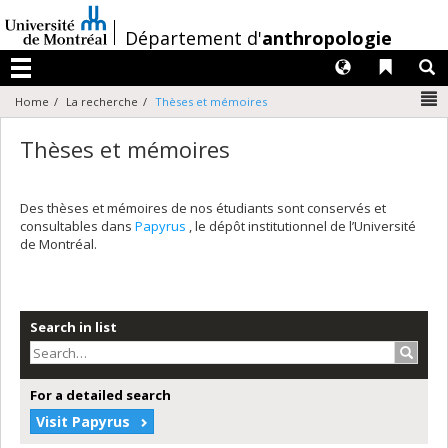
Passer
au
/
Département d'
anthropologie
contenu
Langues
Liens 
R
Menu
N
Home
La recherche
Thèses et mémoires
Thèses et mémoires
Des thèses et mémoires de nos étudiants sont conservés et
consultables dans
Papyrus
, le dépôt institutionnel de l’Université
de Montréal.
Search in list
Search
For a detailed search
Visit Papyrus