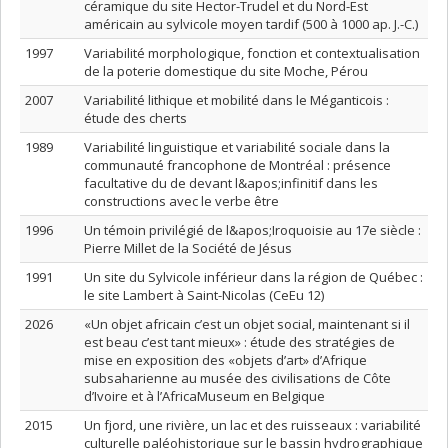
céramique du site Hector-Trudel et du Nord-Est
américain au sylvicole moyen tardif (500 à 1000 ap. J.-C.)
1997
Variabilité morphologique, fonction et contextualisation
de la poterie domestique du site Moche, Pérou
2007
Variabilité lithique et mobilité dans le Méganticois :
étude des cherts
1989
Variabilité linguistique et variabilité sociale dans la
communauté francophone de Montréal : présence
facultative du de devant l&apos;infinitif dans les
constructions avec le verbe être
1996
Un témoin privilégié de l&apos;Iroquoisie au 17e siècle :
Pierre Millet de la Société de Jésus
1991
Un site du Sylvicole inférieur dans la région de Québec :
le site Lambert à Saint-Nicolas (CeEu 12)
2026
«Un objet africain c’est un objet social, maintenant si il
est beau c’est tant mieux» : étude des stratégies de
mise en exposition des «objets d’art» d’Afrique
subsaharienne au musée des civilisations de Côte
d’Ivoire et à l’AfricaMuseum en Belgique
2015
Un fjord, une rivière, un lac et des ruisseaux : variabilité
culturelle paléohistorique sur le bassin hydrographique