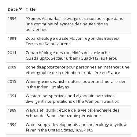
Sort by date in descending order
Sort by title in descending order
Date
Title
1994
ÞSomos Alamarka! : élevage et raison politique dans
une communauté aymara des hautes terres
boliviennes
1991
Zooarchéologie du site McIvor, région des Basses-
Terres du Saint-Laurent
2011
Zooarchéologie des camélidés du site Moche
Guadalupito, Secteur urbain (Guad-112) au Pérou
2009
Zone d&apos;attente pour personnes en instance : une
ethnographie de la détention frontalière en France
2015
When glaciers vanish : nature, power and moral order
in the indian Himalayas
1991
Western perspectives and algonquin narratives:
divergent interpretations of the Wampum tradition
1989
Wayus et Tsunki : étude de la vie cérémonielle des
Achuar de l&apos;Amazonie péruvienne
1994
Water supply developments and the ecology of yellow
fever in the United States, 1693-1905