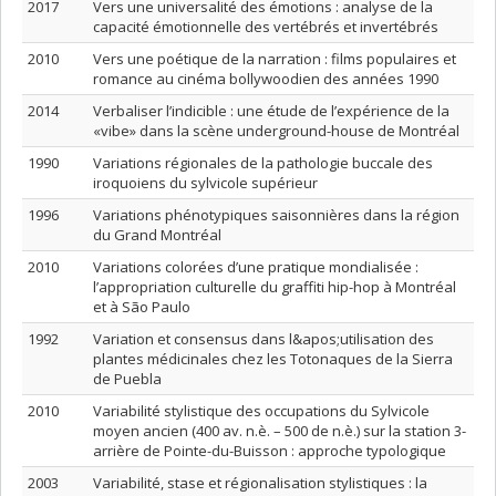
2017
Vers une universalité des émotions : analyse de la
capacité émotionnelle des vertébrés et invertébrés
2010
Vers une poétique de la narration : films populaires et
romance au cinéma bollywoodien des années 1990
2014
Verbaliser l’indicible : une étude de l’expérience de la
«vibe» dans la scène underground-house de Montréal
1990
Variations régionales de la pathologie buccale des
iroquoiens du sylvicole supérieur
1996
Variations phénotypiques saisonnières dans la région
du Grand Montréal
2010
Variations colorées d’une pratique mondialisée :
l’appropriation culturelle du graffiti hip-hop à Montréal
et à São Paulo
1992
Variation et consensus dans l&apos;utilisation des
plantes médicinales chez les Totonaques de la Sierra
de Puebla
2010
Variabilité stylistique des occupations du Sylvicole
moyen ancien (400 av. n.è. – 500 de n.è.) sur la station 3-
arrière de Pointe-du-Buisson : approche typologique
2003
Variabilité, stase et régionalisation stylistiques : la