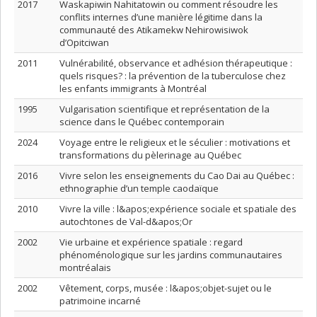
2017
Waskapiwin Nahitatowin ou comment résoudre les
conflits internes d’une manière légitime dans la
communauté des Atikamekw Nehirowisiwok
d’Opitciwan
2011
Vulnérabilité, observance et adhésion thérapeutique :
quels risques? : la prévention de la tuberculose chez
les enfants immigrants à Montréal
1995
Vulgarisation scientifique et représentation de la
science dans le Québec contemporain
2024
Voyage entre le religieux et le séculier : motivations et
transformations du pèlerinage au Québec
2016
Vivre selon les enseignements du Cao Dai au Québec :
ethnographie d’un temple caodaïque
2010
Vivre la ville : l&apos;expérience sociale et spatiale des
autochtones de Val-d&apos;Or
2002
Vie urbaine et expérience spatiale : regard
phénoménologique sur les jardins communautaires
montréalais
2002
Vêtement, corps, musée : l&apos;objet-sujet ou le
patrimoine incarné