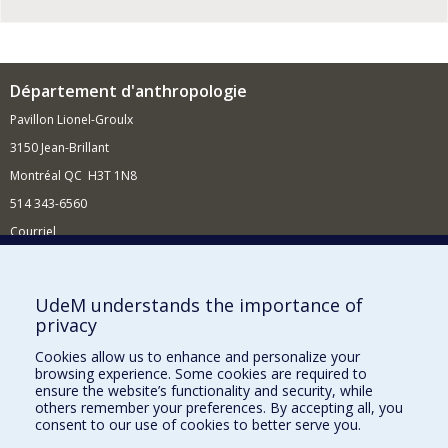
Département d'anthropologie
Pavillon Lionel-Groulx
3150 Jean-Brillant
Montréal QC H3T 1N8
514 343-6560
Courriel
Nouvelles et conférences
Comment soutenir le Département?
UdeM understands the importance of
privacy
BESOIN D'AIDE?
Cookies allow us to enhance and personalize your
Plan du site
browsing experience. Some cookies are required to
Signaler une erreur
ensure the website’s functionality and security, while
others remember your preferences. By accepting all, you
Accessibilité
consent to our use of cookies to better serve you.