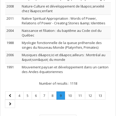
2008
Nature-Culture et développement de l&apos;anxiété
chez l&apos;enfant
2011
Native Spiritual Appropriation : Words of Power,
Relations of Power - Creating Stories &amp; Identities
2004
Naissance et filiation : du baptême au Code civil du
Québec
1988
Myologie fonctionnelle de la queue préhensile des
singes du Nouveau Monde (Platyrrhini, Primates)
2006
Musiques d&apos;ici et d&apos;ailleurs : Montréal au
&quot;son&quot; du monde
1991
Mouvement paysan et développement dans un canton
des Andes équatoriennes
Number of results :
1118
Previous
Page
Page
Page
Page
Page
Page
.
Page
Page
Page
Page
4
5
6
7
8
9
10
11
12
13
page
Current
Next
page.
page