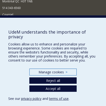
Montréal QC H3T 1N8
514 343-6560
Courriel
Nouvelles et conférences
Comment soutenir le Département?
UdeM understands the importance of
privacy
BESOIN D'AIDE?
Cookies allow us to enhance and personalize your
Plan du site
browsing experience. Some cookies are required to
Signaler une erreur
ensure the website’s functionality and security, while
others remember your preferences. By accepting all, you
Accessibilité
consent to our use of cookies to better serve you.
FACULTÉ DES ARTS ET DES SCIENCES
Manage cookies
>
Nos départements et écoles
Reject all
Nos centres d'études
Nos programmes et cours
Accept all
See our
privacy policy
and
terms of use
.
Privacy