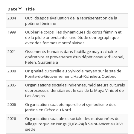
Sort by date in descending order
Sort by title in descending order
Date
Title
2004
Outil d&apos;évaluation de la représentation de la
poitrine féminine
1999
Oublier le corps : les dynamiques du corps féminin et
de la pilule anovulante : une étude ethnographique
avec des femmes montréalaises
2021
Ossements humains dans l’outillage maya : chaîne
opératoire et provenance d’un dépôt osseux d’Ucanal,
Petén, Guatemala
2008
Originalité culturelle au Sylvicole moyen sur le site de
Pointe-du-Gouvernement, Haut-Richelieu, Québec
2005
Organisations sociales indiennes, médiateurs culturels
et processus identitaires : le cas de la Maya Vinic et de
Las Abejas
2006
Organisation spatiotemporelle et symbolisme des
jardins en Grèce du Nord
2026
Organisation spatiale et sociale des maisonnées du
village iroquoien Isings (BgFo-24) à Saint-Anicet au XIVᵉ
siècle