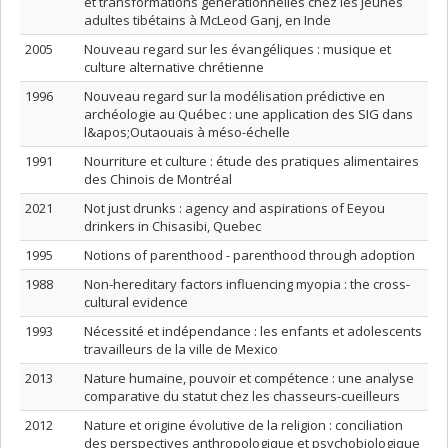
et transformations générationnelles chez les jeunes
adultes tibétains à McLeod Ganj, en Inde
2005
Nouveau regard sur les évangéliques : musique et
culture alternative chrétienne
1996
Nouveau regard sur la modélisation prédictive en
archéologie au Québec : une application des SIG dans
l&apos;Outaouais à méso-échelle
1991
Nourriture et culture : étude des pratiques alimentaires
des Chinois de Montréal
2021
Not just drunks : agency and aspirations of Eeyou
drinkers in Chisasibi, Quebec
1995
Notions of parenthood - parenthood through adoption
1988
Non-hereditary factors influencing myopia : the cross-
cultural evidence
1993
Nécessité et indépendance : les enfants et adolescents
travailleurs de la ville de Mexico
2013
Nature humaine, pouvoir et compétence : une analyse
comparative du statut chez les chasseurs-cueilleurs
2012
Nature et origine évolutive de la religion : conciliation
des perspectives anthropologique et psychobiologique