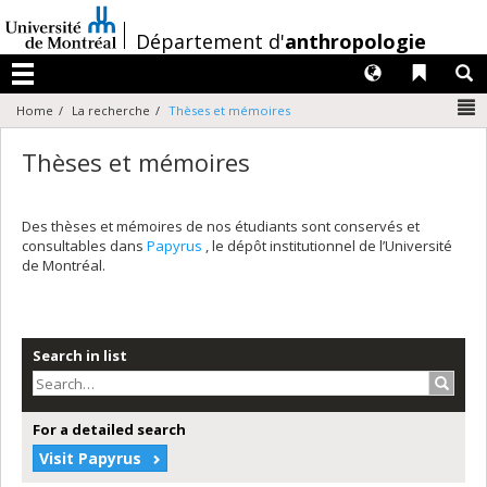
Passer
au
/
Département d'
anthropologie
contenu
Langues
Liens 
R
Menu
N
Home
La recherche
Thèses et mémoires
Thèses et mémoires
Des thèses et mémoires de nos étudiants sont conservés et
consultables dans
Papyrus
, le dépôt institutionnel de l’Université
de Montréal.
Search in list
Search
For a detailed search
Visit Papyrus