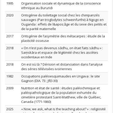
1995
Organisation sociale et dynamique de la conscience
ethnique au Burundi
2020
Ontogénie du toilettage social chez les chimpanzés
sauvages (Pan troglodytes schweinfurthii) à Ngogo en
Ouganda : effets de l&apos;âge et du sexe des petits et
de la parité maternelle
2017
Ontogénie de l’asymétrie des métacarpes : étude de la
plasticité osseuse
2018
« On n’est pas devenus sādhu, on était faits sādhu » :
Saṃskāra et espace de légitimité chez les ascètes
occidentaux en Inde
2018
On est où là ? Dérision et distanciation dans l’analyse
des séries télévisées ivoiriennes
1982
Occupations paléoesquimaudes en Ungava : le site
Gagnon (DIA. 73 ; JfEl-30)
2009
Nutrition et état de santé : études paléochimique et
paléopathologique de la population exhumée du
cimetière protestant Saint-Matthew, ville de Québec,
Canada (1771-1860)
2025
« Now, we ask, what is the teaching about? » : religiosité