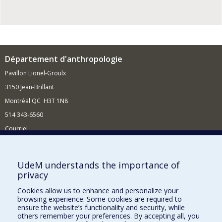
Département d'anthropologie
Pavillon Lionel-Groulx
3150 Jean-Brillant
Montréal QC H3T 1N8
514 343-6560
Courriel
Nouvelles et conférences
Comment soutenir le Département?
UdeM understands the importance of
privacy
BESOIN D'AIDE?
Cookies allow us to enhance and personalize your
Plan du site
browsing experience. Some cookies are required to
Signaler une erreur
ensure the website’s functionality and security, while
others remember your preferences. By accepting all, you
Accessibilité