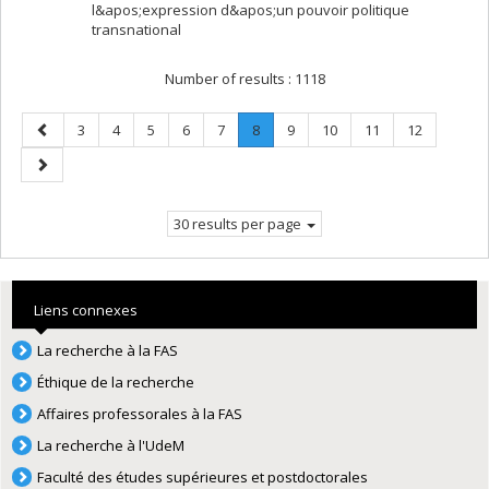
l&apos;expression d&apos;un pouvoir politique
transnational
Number of results :
1118
Previous
Page
Page
Page
Page
Page
Page
.
Page
Page
Page
Page
3
4
5
6
7
8
9
10
11
12
page
Current
Next
page.
page
30 results per page
Liens connexes
La recherche à la FAS
Éthique de la recherche
Affaires professorales à la FAS
La recherche à l'UdeM
Faculté des études supérieures et postdoctorales