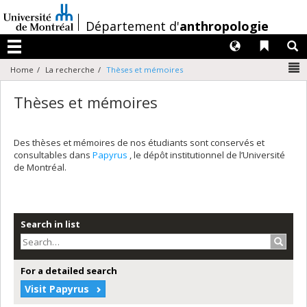
Passer
au
/
Département d'
anthropologie
contenu
Langues
Liens 
R
Menu
N
Home
La recherche
Thèses et mémoires
Thèses et mémoires
Des thèses et mémoires de nos étudiants sont conservés et
consultables dans
Papyrus
, le dépôt institutionnel de l’Université
de Montréal.
Search in list
Search
For a detailed search
Visit Papyrus