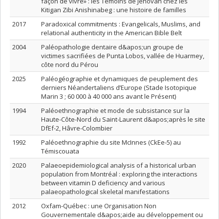
façon de vivre» : les Témoins de Jéhovah chez les
Kitigan Zibi Anishinabeg : une histoire de familles
2017
Paradoxical commitments : Evangelicals, Muslims, and
relational authenticity in the American Bible Belt
2004
Paléopathologie dentaire d&apos;un groupe de
victimes sacrifiées de Punta Lobos, vallée de Huarmey,
côte nord du Pérou
2025
Paléogéographie et dynamiques de peuplement des
derniers Néandertaliens d’Europe (Stade Isotopique
Marin 3 ; 60 000 à 40 000 ans avant le Présent)
1994
Paléoethnographie et mode de subsistance sur la
Haute-Côte-Nord du Saint-Laurent d&apos;après le site
DfEf-2, Hâvre-Colombier
1992
Paléoethnographie du site McInnes (CkEe-5) au
Témiscouata
2020
Palaeoepidemiological analysis of a historical urban
population from Montréal : exploring the interactions
between vitamin D deficiency and various
palaeopathological skeletal manifestations
2012
Oxfam-Québec : une Organisation Non
Gouvernementale d&apos;aide au développement ou