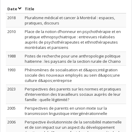
Sort by date in descending order
Sort by title in descending order
Date
Title
2018
Pluralisme médical et cancer à Montréal : espaces,
pratiques, discours
2010
Place de la notion d’honneur en psychothérapie et en
pratique ethnopsychiatrique : entrevues réalisées
auprès de psychothérapeutes et ethnothérapeutes
montréalais et parisiens
1988
Pistes de recherche pour une anthropologie politique
haïtienne : les paysans de la section rurale de Chaino
1993
Phénomènes de socialisation et d&apos;intégration
sociale des nouveaux employés au sein d&apos;une
culture d&apos;entreprise
2023
Perspectives des parents sur les normes et pratiques
d’intervention des travailleurs sociaux auprès de leur
famille : quelle légitimité?
2005
Perspectives de parents en union mixte sur la
transmission linguistique intergénérationnelle
2006
Perspective évolutionniste de la sensibilité maternelle
et de son impact sur un aspect du développement