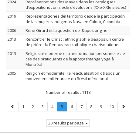
2024
Représentations des Mayas dans les catalogues
d’expositions : un siècle d’évolutions (XXe-XXIe siècles)
2019
Representaciones del territorio desde la participación
de las mujeres Indígenas Nasa en Caloto, Colombia
2006
René Girard et la question de l&apos;origine
2013
Rencontrer le Christ : ethnographie d&apos;un centre
de prière du Renouveau catholique charismatique
2013
Religiosité moderne et transformation personnelle : le
cas des pratiquants de l&apos;Ashtanga yoga à
Montréal
2005
Religion et modernité : la réactualisation d&apos;un
mouvement millénariste du Brésil méridional
Number of results :
1118
Previous
Page
Page
Page
Page
Page
.
Page
Page
Page
Page
Page
Next
1
2
3
4
5
6
7
8
9
10
page
Current
page
page.
30 results per page