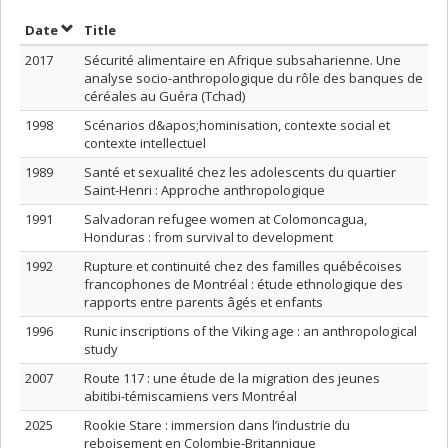
Sort by date in descending order
Sort by title in descending order
Date
Title
2017
Sécurité alimentaire en Afrique subsaharienne. Une
analyse socio-anthropologique du rôle des banques de
céréales au Guéra (Tchad)
1998
Scénarios d&apos;hominisation, contexte social et
contexte intellectuel
1989
Santé et sexualité chez les adolescents du quartier
Saint-Henri : Approche anthropologique
1991
Salvadoran refugee women at Colomoncagua,
Honduras : from survival to development
1992
Rupture et continuité chez des familles québécoises
francophones de Montréal : étude ethnologique des
rapports entre parents âgés et enfants
1996
Runic inscriptions of the Viking age : an anthropological
study
2007
Route 117 : une étude de la migration des jeunes
abitibi-témiscamiens vers Montréal
2025
Rookie Stare : immersion dans l’industrie du
reboisement en Colombie-Britannique