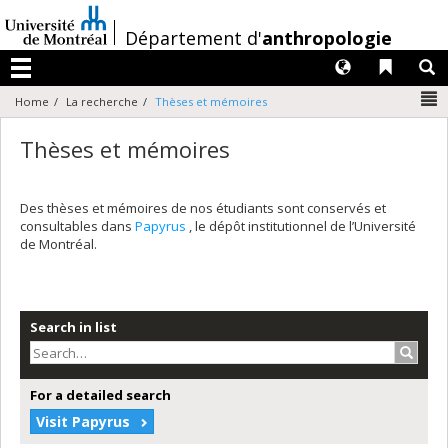
Passer
au
/
Département d'
anthropologie
contenu
Langues
Liens 
R
Menu
N
Home
La recherche
Thèses et mémoires
Thèses et mémoires
Des thèses et mémoires de nos étudiants sont conservés et
consultables dans
Papyrus
, le dépôt institutionnel de l’Université
de Montréal.
Search in list
Search
For a detailed search
Visit Papyrus