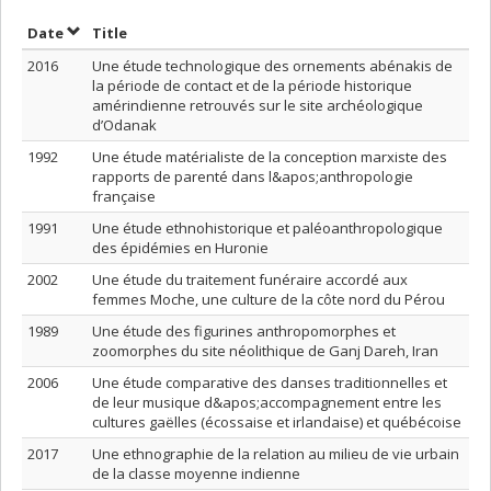
Sort by date in descending order
Sort by title in descending order
Date
Title
2016
Une étude technologique des ornements abénakis de
la période de contact et de la période historique
amérindienne retrouvés sur le site archéologique
d’Odanak
1992
Une étude matérialiste de la conception marxiste des
rapports de parenté dans l&apos;anthropologie
française
1991
Une étude ethnohistorique et paléoanthropologique
des épidémies en Huronie
2002
Une étude du traitement funéraire accordé aux
femmes Moche, une culture de la côte nord du Pérou
1989
Une étude des figurines anthropomorphes et
zoomorphes du site néolithique de Ganj Dareh, Iran
2006
Une étude comparative des danses traditionnelles et
de leur musique d&apos;accompagnement entre les
cultures gaëlles (écossaise et irlandaise) et québécoise
2017
Une ethnographie de la relation au milieu de vie urbain
de la classe moyenne indienne