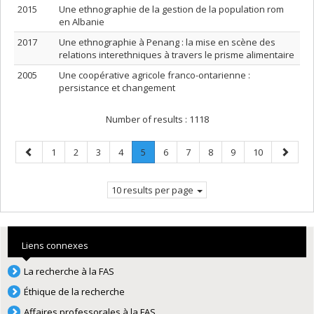
2015
Une ethnographie de la gestion de la population rom
en Albanie
2017
Une ethnographie à Penang : la mise en scène des
relations interethniques à travers le prisme alimentaire
2005
Une coopérative agricole franco-ontarienne :
persistance et changement
Number of results :
1118
Previous
Page
Page
Page
Page
Page
.
Page
Page
Page
Page
Page
Next
1
2
3
4
5
6
7
8
9
10
page
Current
page
page.
10 results per page
Liens connexes
La recherche à la FAS
Éthique de la recherche
Affaires professorales à la FAS