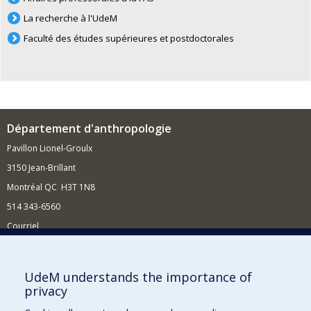
La recherche à l'UdeM
Faculté des études supérieures et postdoctorales
Département d'anthropologie
Pavillon Lionel-Groulx
3150 Jean-Brillant
Montréal QC H3T 1N8
514 343-6560
Courriel
Nouvelles et conférences
Comment soutenir le Département?
UdeM understands the importance of
privacy
BESOIN D'AIDE?