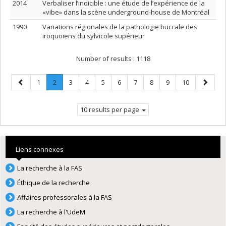
2014
Verbaliser l’indicible : une étude de l’expérience de la
«vibe» dans la scène underground-house de Montréal
1990
Variations régionales de la pathologie buccale des
iroquoiens du sylvicole supérieur
Number of results :
1118
Previous
Page
Page
.
Page
Page
Page
Page
Page
Page
Page
Page
Next
1
2
3
4
5
6
7
8
9
10
page
Current
page
page.
10 results per page
Liens connexes
La recherche à la FAS
Éthique de la recherche
Affaires professorales à la FAS
La recherche à l'UdeM