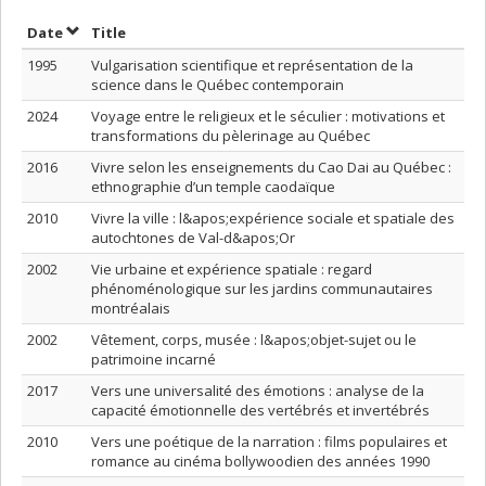
Sort by date in descending order
Sort by title in descending order
Date
Title
1995
Vulgarisation scientifique et représentation de la
science dans le Québec contemporain
2024
Voyage entre le religieux et le séculier : motivations et
transformations du pèlerinage au Québec
2016
Vivre selon les enseignements du Cao Dai au Québec :
ethnographie d’un temple caodaïque
2010
Vivre la ville : l&apos;expérience sociale et spatiale des
autochtones de Val-d&apos;Or
2002
Vie urbaine et expérience spatiale : regard
phénoménologique sur les jardins communautaires
montréalais
2002
Vêtement, corps, musée : l&apos;objet-sujet ou le
patrimoine incarné
2017
Vers une universalité des émotions : analyse de la
capacité émotionnelle des vertébrés et invertébrés
2010
Vers une poétique de la narration : films populaires et
romance au cinéma bollywoodien des années 1990