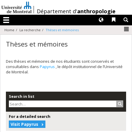
Passer
au
/
Département d'
anthropologie
contenu
Langues
Liens 
R
Menu
N
Home
La recherche
Thèses et mémoires
Thèses et mémoires
Des thèses et mémoires de nos étudiants sont conservés et
consultables dans
Papyrus
, le dépôt institutionnel de l’Université
de Montréal.
Search in list
Search
For a detailed search
Visit Papyrus