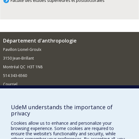
Faculté des études supérieures et postdoctorales
Département d'anthropologie
Pavillon Lionel-Groulx
3150 Jean-Brillant
Montréal QC H3T 1N8
514 343-6560
Courriel
Nouvelles et conférences
Comment soutenir le Département?
UdeM understands the importance of
privacy
BESOIN D'AIDE?
Cookies allow us to enhance and personalize your
Plan du site
browsing experience. Some cookies are required to
Signaler une erreur
ensure the website’s functionality and security, while
others remember your preferences. By accepting all, you