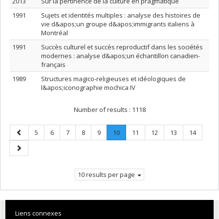
2013
Sur la pertinence de la culture en pragmatique
1991
Sujets et identités multiples : analyse des histoires de
vie d&apos;un groupe d&apos;immigrants italiens à
Montréal
1991
Succès culturel et succès reproductif dans les sociétés
modernes : analyse d&apos;un échantillon canadien-
français
1989
Structures magico-religieuses et idéologiques de
l&apos;iconographie mochica IV
Number of results :
1118
Previous
Page
Page
Page
Page
Page
Page
.
Page
Page
Page
Page
5
6
7
8
9
10
11
12
13
14
page
Current
Next
page.
page
10 results per page
Liens connexes