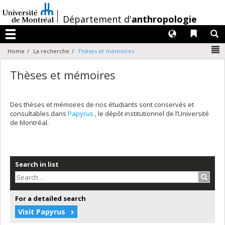
Passer
au
/
Département d'
anthropologie
contenu
Langues
Liens 
R
Menu
N
Home
La recherche
Thèses et mémoires
Thèses et mémoires
Des thèses et mémoires de nos étudiants sont conservés et
consultables dans
Papyrus
, le dépôt institutionnel de l’Université
de Montréal.
Search in list
Search
For a detailed search
Visit Papyrus