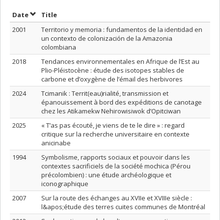
Sort by date in descending order
Sort by title in descending order
Date
Title
2001
Territorio y memoria : fundamentos de la identidad en
un contexto de colonización de la Amazonia
colombiana
2018
Tendances environnementales en Afrique de l’Est au
Plio-Pléistocène : étude des isotopes stables de
carbone et d’oxygène de l’émail des herbivores
2024
Tcimanik : Territ(eau)rialité, transmission et
épanouissement à bord des expéditions de canotage
chez les Atikamekw Nehirowisiwok d’Opitciwan
2025
« T’as pas écouté, je viens de te le dire » : regard
critique sur la recherche universitaire en contexte
anicinabe
1994
Symbolisme, rapports sociaux et pouvoir dans les
contextes sacrificiels de la société mochica (Pérou
précolombien) : une étude archéologique et
iconographique
2007
Sur la route des échanges au XVIIe et XVIIIe siècle :
l&apos;étude des terres cuites communes de Montréal