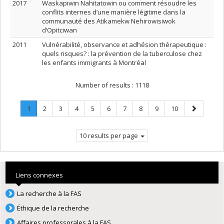
2017
Waskapiwin Nahitatowin ou comment résoudre les
conflits internes d’une manière légitime dans la
communauté des Atikamekw Nehirowisiwok
d’Opitciwan
2011
Vulnérabilité, observance et adhésion thérapeutique :
quels risques? : la prévention de la tuberculose chez
les enfants immigrants à Montréal
Number of results :
1118
Page
.
Page
Page
Page
Page
Page
Page
Page
Page
Page
Next
1
2
3
4
5
6
7
8
9
10
Current
page
page.
10 results per page
Liens connexes
La recherche à la FAS
Éthique de la recherche
Affaires professorales à la FAS