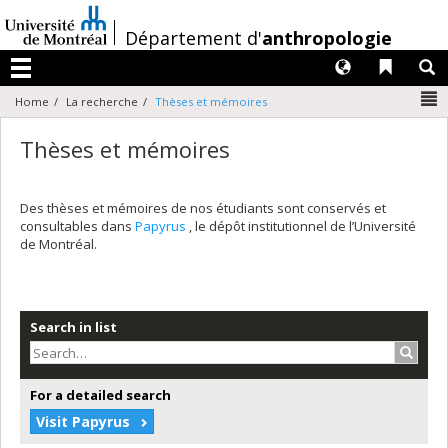
Passer
au
/
Département d'
anthropologie
contenu
Langues
Liens 
R
Menu
N
Home
La recherche
Thèses et mémoires
Thèses et mémoires
Des thèses et mémoires de nos étudiants sont conservés et
consultables dans
Papyrus
, le dépôt institutionnel de l’Université
de Montréal.
Search in list
Search
For a detailed search
Visit Papyrus