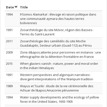
Sort by date in descending order
Sort by title in descending order
Date
Title
1994
ÞSomos Alamarka! : élevage et raison politique dans
une communauté aymara des hautes terres
boliviennes
1991
Zooarchéologie du site McIvor, région des Basses-
Terres du Saint-Laurent
2011
Zooarchéologie des camélidés du site Moche
Guadalupito, Secteur urbain (Guad-112) au Pérou
2009
Zone d&apos;attente pour personnes en instance : une
ethnographie de la détention frontalière en France
2015
When glaciers vanish : nature, power and moral order
in the indian Himalayas
1991
Western perspectives and algonquin narratives:
divergent interpretations of the Wampum tradition
1989
Wayus et Tsunki : étude de la vie cérémonielle des
Achuar de l&apos;Amazonie péruvienne
1994
Water supply developments and the ecology of yellow
fever in the United States, 1693-1905