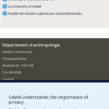
La recherche à l'UdeM
Faculté des études supérieures et postdoctorales
Département d'anthropologie
Pavillon Lionel-Groulx
3150 Jean-Brillant
Montréal QC H3T 1N8
514 343-6560
Courriel
Nouvelles et conférences
Comment soutenir le Département?
UdeM understands the importance of
privacy
BESOIN D'AIDE?