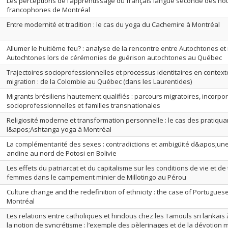
Les perceptions de l’apprentissage du français langue seconde des n
francophones de Montréal
Entre modernité et tradition : le cas du yoga du Cachemire à Montréal
Allumer le huitième feu? : analyse de la rencontre entre Autochtones et
Autochtones lors de cérémonies de guérison autochtones au Québec
Trajectoires socioprofessionnelles et processus identitaires en context
migration : de la Colombie au Québec (dans les Laurentides)
Migrants brésiliens hautement qualifiés : parcours migratoires, incorpo
socioprofessionnelles et familles transnationales
Religiosité moderne et transformation personnelle : le cas des pratiqua
l&apos;Ashtanga yoga à Montréal
La complémentarité des sexes : contradictions et ambigüité d&apos;une
andine au nord de Potosi en Bolivie
Les effets du patriarcat et du capitalisme sur les conditions de vie et de 
femmes dans le campement minier de Millotingo au Pérou
Culture change and the redefinition of ethnicity : the case of Portugues
Montréal
Les relations entre catholiques et hindous chez les Tamouls sri lankais 
la notion de syncrétisme : l’exemple des pèlerinages et de la dévotion 