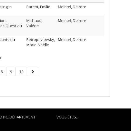
ling in
Parent, Émilie
Meintel, Deirdre
ion :
Michaud,
Meintel, Deirdre
apos;Ouest au
Valérie
uants du
Petropavlovsky,
Meintel, Deirdre
Marie-Noëlle
8
Page
Page
Page
Next
8
9
10
page
OTRE DÉPARTEMENT
VOUS ÊTES...