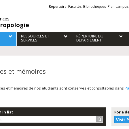
Liens
Répertoire
Facultés
Bibliothèques
Plan campus
externes
ences
ropologie
RESSOURCES ET
RÉPERTOIRE DU
SERVICES
DÉPARTEMENT
es et mémoires
ses et mémoires de nos étudiants sont conservés et consultables dans
P
 in list
For a d
Search…
Visit 