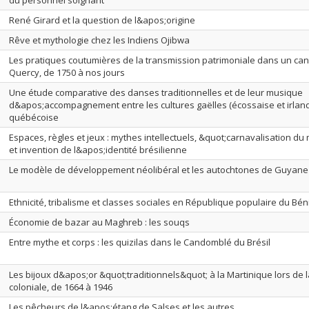
du personnel soignant
René Girard et la question de l&apos;origine
Rêve et mythologie chez les Indiens Ojibwa
Les pratiques coutumières de la transmission patrimoniale dans un ca
Quercy, de 1750 à nos jours
Une étude comparative des danses traditionnelles et de leur musique
d&apos;accompagnement entre les cultures gaëlles (écossaise et irland
québécoise
Espaces, règles et jeux : mythes intellectuels, &quot;carnavalisation d
et invention de l&apos;identité brésilienne
Le modèle de développement néolibéral et les autochtones de Guyane
Ethnicité, tribalisme et classes sociales en République populaire du Bén
Économie de bazar au Maghreb : les souqs
Entre mythe et corps : les quizilas dans le Candomblé du Brésil
Les bijoux d&apos;or &quot;traditionnels&quot; à la Martinique lors de l
coloniale, de 1664 à 1946
Les pêcheurs de l&apos;étang de Salses et les autres