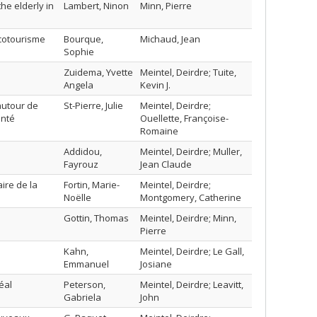
he elderly in
Lambert, Ninon
Minn, Pierre
cotourisme
Bourque,
Michaud, Jean
Sophie
Zuidema, Yvette
Meintel, Deirdre; Tuite,
Angela
Kevin J.
autour de
St-Pierre, Julie
Meintel, Deirdre;
anté
Ouellette, Françoise-
Romaine
Addidou,
Meintel, Deirdre; Muller,
Fayrouz
Jean Claude
ire de la
Fortin, Marie-
Meintel, Deirdre;
Noëlle
Montgomery, Catherine
Gottin, Thomas
Meintel, Deirdre; Minn,
Pierre
Kahn,
Meintel, Deirdre; Le Gall,
Emmanuel
Josiane
éal
Peterson,
Meintel, Deirdre; Leavitt,
Gabriela
John