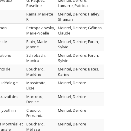
ouveaux
G. Paquet,
Meintel, Deirdre;
Roseline
Lamarre, Patricia
Raina, Mariette
Meintel, Deirdre; Hatley,
R.
Shaman
 non
Petropavlovsky,
Meintel, Deirdre; Gélinas,
Marie-Noëlle
Claude
e de
Blain, Marie-
Meintel, Deirdre; Fortin,
Jeanne
Sylvie
rations
Schlobach,
Meintel, Deirdre; Fortin,
Monica
Sylvie
nts de
Bouchard,
Meintel, Deirdre; Bates,
Marlène
Karine
 idéologie
Massicotte,
Meintel, Deirdre
Elise
travail des
Marcoux,
Meintel, Deirdre
Denise
e youth in
Claudio,
Meintel, Deirdre
Fernanda
à Montréal et
Bouchard,
Meintel, Deirdre
mariale
Mélissa