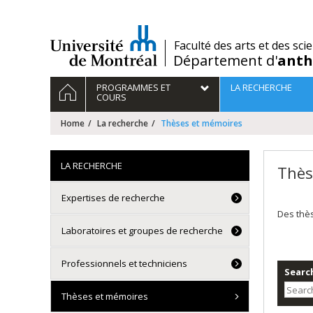
Passer
au
contenu
/
Faculté des arts et des sci
Département d'
anth
Navigation
HOME
PROGRAMMES ET
LA RECHERCHE
principale
COURS
Home
La recherche
Thèses et mémoires
LA RECHERCHE
Thès
Expertises de recherche
Des thè
Laboratoires et groupes de recherche
Professionnels et techniciens
Search
Thèses et mémoires