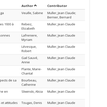
Sort by author in descending order
by contributor in desce
Author
Contributor
nga
Veuille, Sabine
Muller, Jean Claude;
Bernier, Bernard
ées 1930 à
Rebeiz,
Muller, Jean Claude
Elizabeth
rsonnes
Lafreniere,
Muller, Jean Claude
Myriam
Lévesque,
Muller, Jean Claude
Robert
Gail Sauvé,
Muller, Jean Claude
Annie
Plante, Marie-
Muller, Jean Claude
Chantal
pects de sa
Bourbeau,
Muller, Jean Claude
Catherine
ène en
Sliwinski, Alicia
Muller, Jean Claude
 et attitudes
Tougas, Denis
Muller, Jean Claude