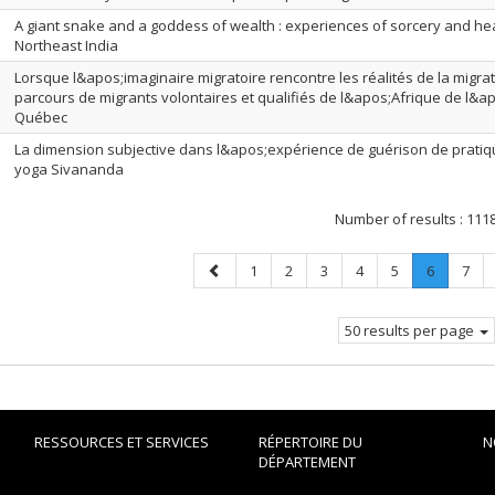
A giant snake and a goddess of wealth : experiences of sorcery and hea
Northeast India
Lorsque l&apos;imaginaire migratoire rencontre les réalités de la migrat
parcours de migrants volontaires et qualifiés de l&apos;Afrique de l&
Québec
La dimension subjective dans l&apos;expérience de guérison de pratiq
yoga Sivananda
Number of results :
111
Previous
Page
Page
Page
Page
Page
Page
.
Page
1
2
3
4
5
6
7
page
Current
page.
50 results per page
RESSOURCES ET SERVICES
RÉPERTOIRE DU
N
DÉPARTEMENT