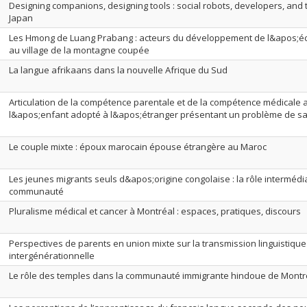
Designing companions, designing tools : social robots, developers, and t
Japan
Les Hmong de Luang Prabang : acteurs du développement de l&apos;é
au village de la montagne coupée
La langue afrikaans dans la nouvelle Afrique du Sud
Articulation de la compétence parentale et de la compétence médicale 
l&apos;enfant adopté à l&apos;étranger présentant un problème de s
Le couple mixte : époux marocain épouse étrangère au Maroc
Les jeunes migrants seuls d&apos;origine congolaise : la rôle intermédia
communauté
Pluralisme médical et cancer à Montréal : espaces, pratiques, discours
Perspectives de parents en union mixte sur la transmission linguistique
intergénérationnelle
Le rôle des temples dans la communauté immigrante hindoue de Montr