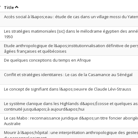
ort by date in descending order
Sort by title in descending order
Title
Accès social à l&apos;eau : étude de cas dans un village mossi du Yate
Les stratégies matimoniales [sic] dans le mélodrame égyptien des ann
1950
Etude anthropologique de l&apos;institutionnalisation définitive de pe
âgées françaises et québécoises
De quelques conceptions du temps en Afrique
Conflit et stratégies identitaires : Le cas de la Casamance au Sénégal
Le concept de signifiant dans l&apos;oeuvre de Claude Lévi-Strauss
Le système clanique dans les Highlands d&apos;Écosse et quelques as
continuité jusqu&apos;à aujourd&apos;hui
Le cas Mabo : reconnaissance juridique d&apos;un titre foncier aborig
Australie
Mourir à l&apos;hôpital : une interprétation anthropologique des gestes