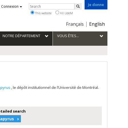
Je donne
Rechercher
Connexion
Search
This website
All UdeM
Choix
Français
English
de
la
NOTRE DÉPARTEMENT
VOUS ÊTES...
langue
apyrus
, le dépôt institutionnel de l’Université de Montréal.
etailed search
Papyrus