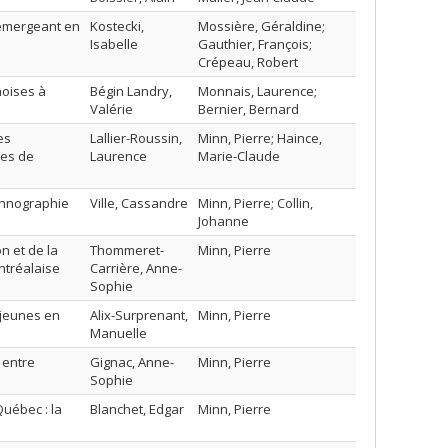
e émergeant en
Kostecki,
Mossière, Géraldine;
Isabelle
Gauthier, François;
Crépeau, Robert
noises à
Bégin Landry,
Monnais, Laurence;
Valérie
Bernier, Bernard
es
Lallier-Roussin,
Minn, Pierre; Haince,
les de
Laurence
Marie-Claude
thnographie
Ville, Cassandre
Minn, Pierre; Collin,
Johanne
on et de la
Thommeret-
Minn, Pierre
ntréalaise
Carrière, Anne-
Sophie
s jeunes en
Alix-Surprenant,
Minn, Pierre
Manuelle
 entre
Gignac, Anne-
Minn, Pierre
Sophie
uébec : la
Blanchet, Edgar
Minn, Pierre