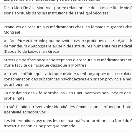
De la Mort-Fin à la Mort-Vie : portée relationnelle des rites de fin de vi
soins spirituels dans les institutions de santé québécoises
Pratiques de recours aux médicaments chez les femmes migrantes chi
Montréal
« Il faut être vulnérable pour pouvoir suivre » : pratiques et stratégies d
demandeurs d&apos;asile au sein des structures humanitaires médica
l&apos;île de Lesvos, en Grèce
Stress de performance et perceptions du recours aux médicaments : e
d’une faculté de musique classique à Montréal
« La seule affaire que j’ai ici pour m’aider » : ethnographie de la circulati
consommation des substances psychoactives en prison provinciale mo
pour hommes
La circulation des « faux orphelins » en Haïti : parcours non linéaire de
orphelinats
La stérilisation irréversible : identité des femmes sans enfant par choix,
agentivité et biopouvoir
Les interventions psy dans les communautés autochtones du Nord du Q
transculturation d’une pratique nomade