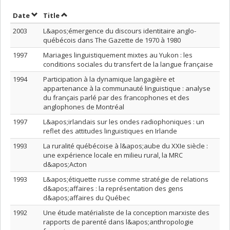
Sort by date in descending order
Sort by title in descending order
Date
Title
2003
L&apos;émergence du discours identitaire anglo-
québécois dans The Gazette de 1970 à 1980
1997
Mariages linguistiquement mixtes au Yukon : les
conditions sociales du transfert de la langue française
1994
Participation à la dynamique langagière et
appartenance à la communauté linguistique : analyse
du français parlé par des francophones et des
anglophones de Montréal
1997
L&apos;irlandais sur les ondes radiophoniques : un
reflet des attitudes linguistiques en Irlande
1993
La ruralité québécoise à l&apos;aube du XXIe siècle :
une expérience locale en milieu rural, la MRC
d&apos;Acton
1993
L&apos;étiquette russe comme stratégie de relations
d&apos;affaires : la représentation des gens
d&apos;affaires du Québec
1992
Une étude matérialiste de la conception marxiste des
rapports de parenté dans l&apos;anthropologie