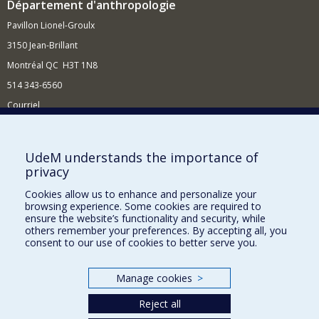
Département d'anthropologie
Pavillon Lionel-Groulx
3150 Jean-Brillant
Montréal QC H3T 1N8
514 343-6560
Courriel
Nouvelles et conférences
Comment soutenir le Département?
UdeM understands the importance of
privacy
BESOIN D'AIDE?
Cookies allow us to enhance and personalize your
Plan du site
browsing experience. Some cookies are required to
Signaler une erreur
ensure the website’s functionality and security, while
others remember your preferences. By accepting all, you
Accessibilité
consent to our use of cookies to better serve you.
FACULTÉ DES ARTS ET DES SCIENCES
Manage cookies
>
Nos départements et écoles
Reject all
Nos centres d'études