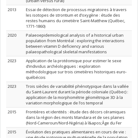
(urbain versus rural)
2013
Essai de détection de processus migratoires à travers
les isotopes de strontium et d’oxygène : étude des
restes humains du cimetière Saint-Matthew (Québec,
1771-1860)
2020
Palaeoepidemiological analysis of a historical urban
population from Montréal : exploring the interactions
between vitamin D deficiency and various
palaeopathological skeletal manifestations
2023
Application de la protéomique pour estimer le sexe
d’individus archéologiques : exploration
méthodologique sur trois cimetières historiques euro-
québécois
2023
Trois siècles de variabilité phénotypique dans la vallée
du Saint-Laurent durant la période coloniale (Québec) :
application de la morphométrie géométrique 3D à la
variation morphologique de l’os temporal
2015
Frontières et identités : étude des décors céramiques
dans la région des monts Mandara et de ses plaines
(Nord-Cameroun/Nord-Nigéria) à l&apos;Âge du Fer
2015
Évolution des pratiques alimentaires en cours de vie :
une étude isotopique multi-matérielle de la population