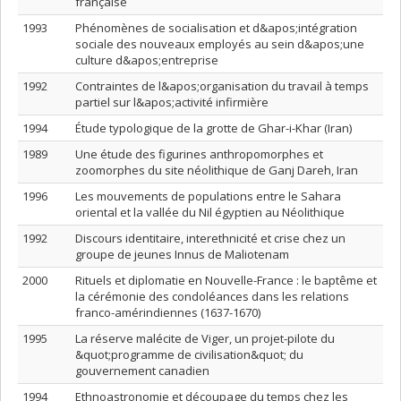
française
1993
Phénomènes de socialisation et d&apos;intégration
sociale des nouveaux employés au sein d&apos;une
culture d&apos;entreprise
1992
Contraintes de l&apos;organisation du travail à temps
partiel sur l&apos;activité infirmière
1994
Étude typologique de la grotte de Ghar-i-Khar (Iran)
1989
Une étude des figurines anthropomorphes et
zoomorphes du site néolithique de Ganj Dareh, Iran
1996
Les mouvements de populations entre le Sahara
oriental et la vallée du Nil égyptien au Néolithique
1992
Discours identitaire, interethnicité et crise chez un
groupe de jeunes Innus de Maliotenam
2000
Rituels et diplomatie en Nouvelle-France : le baptême et
la cérémonie des condoléances dans les relations
franco-amérindiennes (1637-1670)
1995
La réserve malécite de Viger, un projet-pilote du
&quot;programme de civilisation&quot; du
gouvernement canadien
1994
Ethnoastronomie et découpage du temps chez les