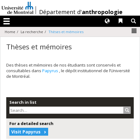
Passer
au
/
Département d'
anthropologie
contenu
Langues
Liens 
R
Menu
N
Home
La recherche
Thèses et mémoires
Thèses et mémoires
Des thèses et mémoires de nos étudiants sont conservés et
consultables dans
Papyrus
, le dépôt institutionnel de l’Université
de Montréal.
Search in list
Search
For a detailed search
Visit Papyrus