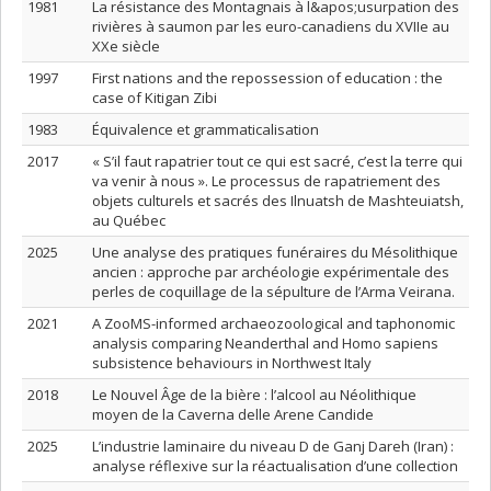
1981
La résistance des Montagnais à l&apos;usurpation des
rivières à saumon par les euro-canadiens du XVIIe au
XXe siècle
1997
First nations and the repossession of education : the
case of Kitigan Zibi
1983
Équivalence et grammaticalisation
2017
« S’il faut rapatrier tout ce qui est sacré, c’est la terre qui
va venir à nous ». Le processus de rapatriement des
objets culturels et sacrés des Ilnuatsh de Mashteuiatsh,
au Québec
2025
Une analyse des pratiques funéraires du Mésolithique
ancien : approche par archéologie expérimentale des
perles de coquillage de la sépulture de l’Arma Veirana.
2021
A ZooMS-informed archaeozoological and taphonomic
analysis comparing Neanderthal and Homo sapiens
subsistence behaviours in Northwest Italy
2018
Le Nouvel Âge de la bière : l’alcool au Néolithique
moyen de la Caverna delle Arene Candide
2025
L’industrie laminaire du niveau D de Ganj Dareh (Iran) :
analyse réflexive sur la réactualisation d’une collection