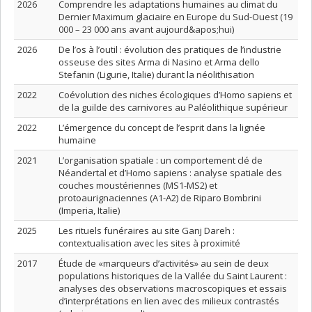
2026
Comprendre les adaptations humaines au climat du
Dernier Maximum glaciaire en Europe du Sud-Ouest (19
000 – 23 000 ans avant aujourd&apos;hui)
2026
De l’os à l’outil : évolution des pratiques de l’industrie
osseuse des sites Arma di Nasino et Arma dello
Stefanin (Ligurie, Italie) durant la néolithisation
2022
Coévolution des niches écologiques d’Homo sapiens et
de la guilde des carnivores au Paléolithique supérieur
2022
L’émergence du concept de l’esprit dans la lignée
humaine
2021
L’organisation spatiale : un comportement clé de
Néandertal et d’Homo sapiens : analyse spatiale des
couches moustériennes (MS1-MS2) et
protoaurignaciennes (A1-A2) de Riparo Bombrini
(Imperia, Italie)
2025
Les rituels funéraires au site Ganj Dareh :
contextualisation avec les sites à proximité
2017
Étude de «marqueurs d’activités» au sein de deux
populations historiques de la Vallée du Saint Laurent :
analyses des observations macroscopiques et essais
d’interprétations en lien avec des milieux contrastés