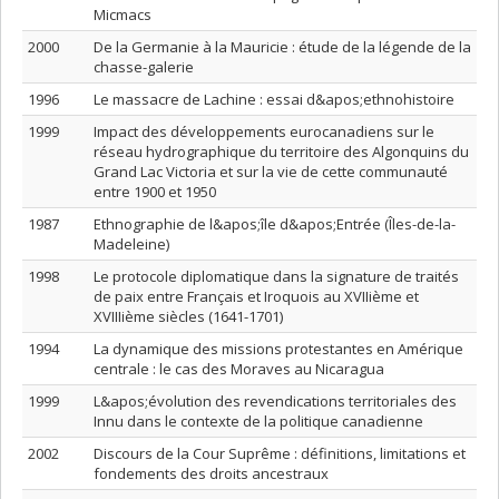
Micmacs
2000
De la Germanie à la Mauricie : étude de la légende de la
chasse-galerie
1996
Le massacre de Lachine : essai d&apos;ethnohistoire
1999
Impact des développements eurocanadiens sur le
réseau hydrographique du territoire des Algonquins du
Grand Lac Victoria et sur la vie de cette communauté
entre 1900 et 1950
1987
Ethnographie de l&apos;île d&apos;Entrée (Îles-de-la-
Madeleine)
1998
Le protocole diplomatique dans la signature de traités
de paix entre Français et Iroquois au XVIIième et
XVIIIième siècles (1641-1701)
1994
La dynamique des missions protestantes en Amérique
centrale : le cas des Moraves au Nicaragua
1999
L&apos;évolution des revendications territoriales des
Innu dans le contexte de la politique canadienne
2002
Discours de la Cour Suprême : définitions, limitations et
fondements des droits ancestraux