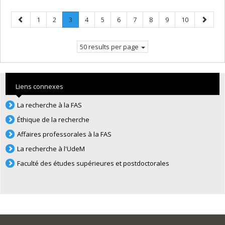
Previous
Page
Page
Page
.
Page
Page
Page
Page
Page
Page
Page
Next
1
2
3
4
5
6
7
8
9
10
page
Current
page
page.
50 results per page
Liens connexes
La recherche à la FAS
Éthique de la recherche
Affaires professorales à la FAS
La recherche à l'UdeM
Faculté des études supérieures et postdoctorales