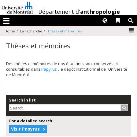
Passer
au
/
Département d'
anthropologie
contenu
Langues
Liens 
R
Menu
N
Home
La recherche
Thèses et mémoires
Thèses et mémoires
Des thèses et mémoires de nos étudiants sont conservés et
consultables dans
Papyrus
, le dépôt institutionnel de l’Université
de Montréal.
Search in list
Search
For a detailed search
Visit Papyrus