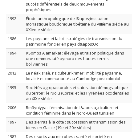
succès différentiels de deux mouvements
prophétiques
1992
Étude anthropologique de l&apos;institution
monastique bouddhique tibétaine du VIIIième siècle au
XXième siècle
1986
Les paysans et la loi : stratégies de transmission du
patrimoine foncier en pays d&apos;Oc
1994
ÞSomos Alamarka! : élevage et raison politique dans
une communauté aymara des hautes terres
boliviennes
2012
Le néak sraè, riziculteur khmer : mobilité paysanne,
localité et communauté au Cambodge postcolonial
1995
Sociétés agropastorales et saturation démographique
du terroir : le Niolu (Corse) et les Pyrénées occidentales
au XIXe siècle
2006
Rmāyniyya : féminisation de l&apos;agriculture et
condition féminine dans le Nord-Ouest tunisien
1997
Des sierras à la côte : succession et transmission des
biens en Galice (19e et 20e siècles)
1987
Des esprits aux microbes : santé et société en