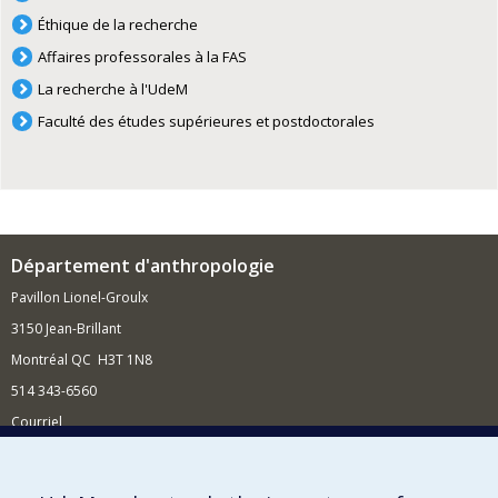
Éthique de la recherche
Affaires professorales à la FAS
La recherche à l'UdeM
Faculté des études supérieures et postdoctorales
Département d'anthropologie
Pavillon Lionel-Groulx
3150 Jean-Brillant
Montréal QC H3T 1N8
514 343-6560
Courriel
Nouvelles et conférences
Comment soutenir le Département?