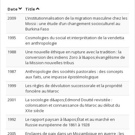
Sort by date in descending order
Sort by title in descending order
Date
Title
2009
L’institutionnalisation de la migration masculine chez les
Mossi : une étude d’un changement socioculturel au
Burkina Faso
1995
Cosmologies du social et interprétation de la vendetta
en anthropologie
1988
Une nouvelle éthique en rupture avec la tradition : la
conversion des indiens Zoro à l&apos;évangélisme de
la Mission nouvelles tribus
1987
Anthropologie des sociétés pastorales : des concepts
aux faits, une impasse épistémologique
1999
Les règles de dévolution successorale et la propriété
foncière au Maroc
2001
La sociologie d&apos;Edmond Doutté revisitée :
colonisation et connaissance du Maroc au début du
XXe siècle
1992
Le rapport paysan à l&apos;État et au marché en
Russie européenne de 1861 à 1928
2005
Enclaves de paix dans un Mozambique en guerre : les