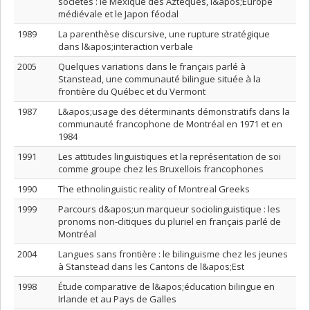
sociétés : le Mexique des Aztèques, l&apos;Europe
médiévale et le Japon féodal
1989
La parenthèse discursive, une rupture stratégique
dans l&apos;interaction verbale
2005
Quelques variations dans le français parlé à
Stanstead, une communauté bilingue située à la
frontière du Québec et du Vermont
1987
L&apos;usage des déterminants démonstratifs dans la
communauté francophone de Montréal en 1971 et en
1984
1991
Les attitudes linguistiques et la représentation de soi
comme groupe chez les Bruxellois francophones
1990
The ethnolinguistic reality of Montreal Greeks
1999
Parcours d&apos;un marqueur sociolinguistique : les
pronoms non-clitiques du pluriel en français parlé de
Montréal
2004
Langues sans frontière : le bilinguisme chez les jeunes
à Stanstead dans les Cantons de l&apos;Est
1998
Étude comparative de l&apos;éducation bilingue en
Irlande et au Pays de Galles