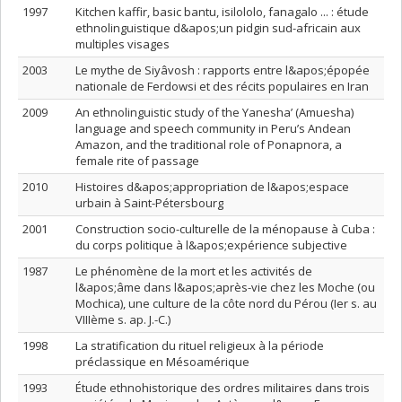
1997
Kitchen kaffir, basic bantu, isilololo, fanagalo ... : étude
ethnolinguistique d&apos;un pidgin sud-africain aux
multiples visages
2003
Le mythe de Siyâvosh : rapports entre l&apos;épopée
nationale de Ferdowsi et des récits populaires en Iran
2009
An ethnolinguistic study of the Yanesha’ (Amuesha)
language and speech community in Peru’s Andean
Amazon, and the traditional role of Ponapnora, a
female rite of passage
2010
Histoires d&apos;appropriation de l&apos;espace
urbain à Saint-Pétersbourg
2001
Construction socio-culturelle de la ménopause à Cuba :
du corps politique à l&apos;expérience subjective
1987
Le phénomène de la mort et les activités de
l&apos;âme dans l&apos;après-vie chez les Moche (ou
Mochica), une culture de la côte nord du Pérou (Ier s. au
VIIIème s. ap. J.-C.)
1998
La stratification du rituel religieux à la période
préclassique en Mésoamérique
1993
Étude ethnohistorique des ordres militaires dans trois