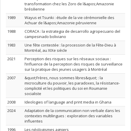
transformation chez les Zoro de l&apos;Amazonie
brésilienne
1989
Wayus et Tsunki : étude de la vie cérémonielle des
Achuar de l&apos;Amazonie péruvienne
1988
CORACA : la estrategia de desarrollo agropecuario del
campesinado boliviano
1983
Une fête contestée : la procession de la Fête-Dieu à
Montréal, au XIXe siècle
2021
Perception des risques sur les réseaux sociaux :
l’influence de la perception des risques de surveillance
sur la pratique des jeunes usagers à Montréal
2007
&quot;Frères, nous sommes libres&quot; : la
microculture du pouvoir, les paradoxes, la résistance-
complicité et les politiques du soi en Roumanie
socialiste
2008
Ideologies of language and print media in Ghana
2024
Adaptation de la communication non verbale dans les
contextes multilingues : exploration des variables
influentes
1996
Les néologismes agniers