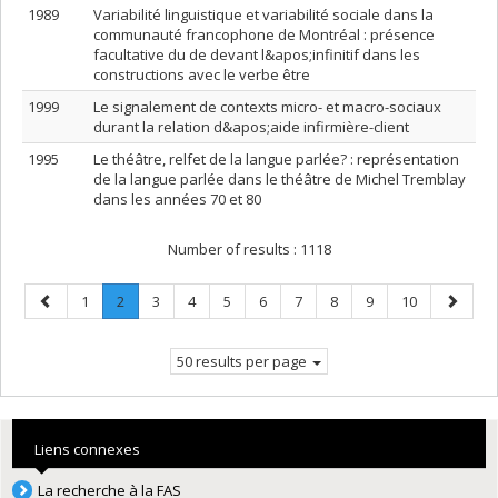
1989
Variabilité linguistique et variabilité sociale dans la
communauté francophone de Montréal : présence
facultative du de devant l&apos;infinitif dans les
constructions avec le verbe être
1999
Le signalement de contexts micro- et macro-sociaux
durant la relation d&apos;aide infirmière-client
1995
Le théâtre, relfet de la langue parlée? : représentation
de la langue parlée dans le théâtre de Michel Tremblay
dans les années 70 et 80
Number of results :
1118
Previous
Page
Page
.
Page
Page
Page
Page
Page
Page
Page
Page
Next
1
2
3
4
5
6
7
8
9
10
page
Current
page
page.
50 results per page
Liens connexes
La recherche à la FAS