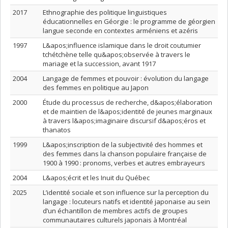
2017
Ethnographie des politique linguistiques
éducationnelles en Géorgie : le programme de géorgien
langue seconde en contextes arméniens et azéris
1997
L&apos;influence islamique dans le droit coutumier
tchétchène telle qu&apos;observée à travers le
mariage et la succession, avant 1917
2004
Langage de femmes et pouvoir : évolution du langage
des femmes en politique au Japon
2000
Étude du processus de recherche, d&apos;élaboration
et de maintien de l&apos;identité de jeunes marginaux
à travers l&apos;imaginaire discursif d&apos;éros et
thanatos
1999
L&apos;inscription de la subjectivité des hommes et
des femmes dans la chanson populaire française de
1900 à 1990 : pronoms, verbes et autres embrayeurs
2004
L&apos;écrit et les Inuit du Québec
2025
L’identité sociale et son influence sur la perception du
langage : locuteurs natifs et identité japonaise au sein
d’un échantillon de membres actifs de groupes
communautaires culturels japonais à Montréal