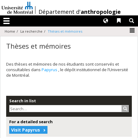
Passer
au
/
Département d'
anthropologie
contenu
Langues
Liens 
R
Menu
N
Home
La recherche
Thèses et mémoires
Thèses et mémoires
Des thèses et mémoires de nos étudiants sont conservés et
consultables dans
Papyrus
, le dépôt institutionnel de l’Université
de Montréal.
Search in list
Search
For a detailed search
Visit Papyrus