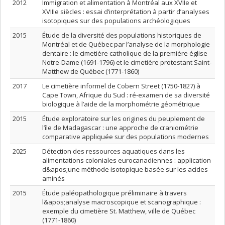
2012
Immigration et alimentation à Montréal aux XVIIe et
XVIIIe siècles : essai d’interprétation à partir d’analyses
isotopiques sur des populations archéologiques
2015
Étude de la diversité des populations historiques de
Montréal et de Québec par l’analyse de la morphologie
dentaire : le cimetière catholique de la première église
Notre-Dame (1691-1796) et le cimetière protestant Saint-
Matthew de Québec (1771-1860)
2017
Le cimetière informel de Cobern Street (1750-1827) à
Cape Town, Afrique du Sud : ré-examen de sa diversité
biologique à l’aide de la morphométrie géométrique
2015
Étude exploratoire sur les origines du peuplement de
l’île de Madagascar : une approche de craniométrie
comparative appliquée sur des populations modernes
2025
Détection des ressources aquatiques dans les
alimentations coloniales eurocanadiennes : application
d&apos;une méthode isotopique basée sur les acides
aminés
2015
Étude paléopathologique préliminaire à travers
l&apos;analyse macroscopique et scanographique :
exemple du cimetière St. Matthew, ville de Québec
(1771-1860)