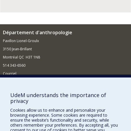
Département d'anthropologie
Pavillon Lionel-Groulx
3150 Jean-Brillant
Montréal QC H3T 1N8
514 343-6560
Courriel
Nouvelles et conférences
Comment soutenir le Département?
UdeM understands the importance of
privacy
BESOIN D'AIDE?
Cookies allow us to enhance and personalize your
Plan du site
browsing experience. Some cookies are required to
Signaler une erreur
ensure the website’s functionality and security, while
others remember your preferences. By accepting all, you
Accessibilité
consent to our use of cookies to better serve you.