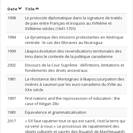
Sort by date in descending order
Sort by title in descending order
Date
Title
1998
Le protocole diplomatique dans la signature de traités
de paix entre Français et Iroquois au XVIIième et
XVIIIième siècles (1641-1701)
1994
La dynamique des missions protestantes en Amérique
centrale : le cas des Moraves au Nicaragua
1999
L&apos;évolution des revendications territoriales des
Innu dans le contexte de la politique canadienne
2002
Discours de la Cour Suprême : définitions, limitations et
fondements des droits ancestraux
1981
La résistance des Montagnais à l&apos;usurpation des
rivières à saumon par les euro-canadiens du XVIIe au
XXe siècle
1997
First nations and the repossession of education : the
case of Kitigan Zibi
1983
Équivalence et grammaticalisation
2017
« S’il faut rapatrier tout ce qui est sacré, c’est la terre qui
va venir à nous ». Le processus de rapatriement des
objets culturels et sacrés des Ilnuatsh de Mashteuiatsh,