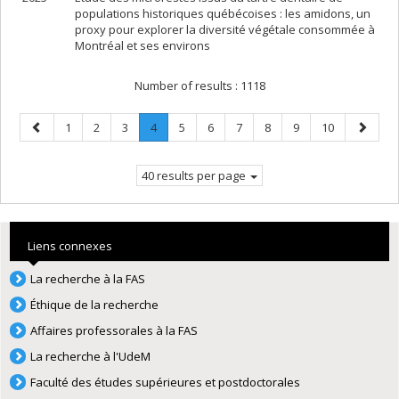
populations historiques québécoises : les amidons, un
proxy pour explorer la diversité végétale consommée à
Montréal et ses environs
Number of results :
1118
Previous
Page
Page
Page
Page
.
Page
Page
Page
Page
Page
Page
Next
1
2
3
4
5
6
7
8
9
10
page
Current
page
page.
40 results per page
Liens connexes
La recherche à la FAS
Éthique de la recherche
Affaires professorales à la FAS
La recherche à l'UdeM
Faculté des études supérieures et postdoctorales