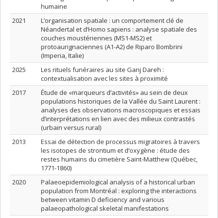
humaine
2021
L’organisation spatiale : un comportement clé de
Néandertal et d’Homo sapiens : analyse spatiale des
couches moustériennes (MS1-MS2) et
protoaurignaciennes (A1-A2) de Riparo Bombrini
(Imperia, Italie)
2025
Les rituels funéraires au site Ganj Dareh :
contextualisation avec les sites à proximité
2017
Étude de «marqueurs d’activités» au sein de deux
populations historiques de la Vallée du Saint Laurent :
analyses des observations macroscopiques et essais
d’interprétations en lien avec des milieux contrastés
(urbain versus rural)
2013
Essai de détection de processus migratoires à travers
les isotopes de strontium et d’oxygène : étude des
restes humains du cimetière Saint-Matthew (Québec,
1771-1860)
2020
Palaeoepidemiological analysis of a historical urban
population from Montréal : exploring the interactions
between vitamin D deficiency and various
palaeopathological skeletal manifestations