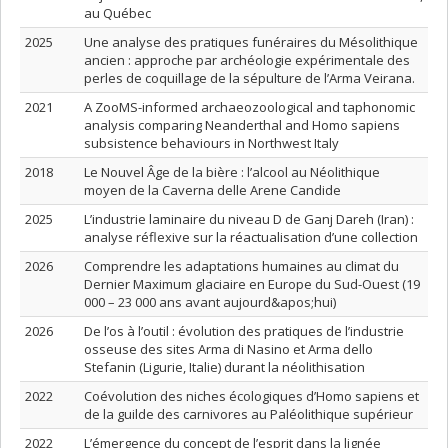
au Québec
2025
Une analyse des pratiques funéraires du Mésolithique
ancien : approche par archéologie expérimentale des
perles de coquillage de la sépulture de l’Arma Veirana.
2021
A ZooMS-informed archaeozoological and taphonomic
analysis comparing Neanderthal and Homo sapiens
subsistence behaviours in Northwest Italy
2018
Le Nouvel Âge de la bière : l’alcool au Néolithique
moyen de la Caverna delle Arene Candide
2025
L’industrie laminaire du niveau D de Ganj Dareh (Iran) :
analyse réflexive sur la réactualisation d’une collection
2026
Comprendre les adaptations humaines au climat du
Dernier Maximum glaciaire en Europe du Sud-Ouest (19
000 – 23 000 ans avant aujourd&apos;hui)
2026
De l’os à l’outil : évolution des pratiques de l’industrie
osseuse des sites Arma di Nasino et Arma dello
Stefanin (Ligurie, Italie) durant la néolithisation
2022
Coévolution des niches écologiques d’Homo sapiens et
de la guilde des carnivores au Paléolithique supérieur
2022
L’émergence du concept de l’esprit dans la lignée