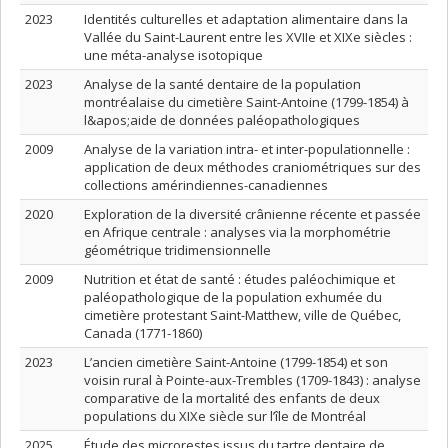
2023
Identités culturelles et adaptation alimentaire dans la
Vallée du Saint-Laurent entre les XVIIe et XIXe siècles :
une méta-analyse isotopique
2023
Analyse de la santé dentaire de la population
montréalaise du cimetière Saint-Antoine (1799-1854) à
l&apos;aide de données paléopathologiques
2009
Analyse de la variation intra- et inter-populationnelle :
application de deux méthodes craniométriques sur des
collections amérindiennes-canadiennes
2020
Exploration de la diversité crânienne récente et passée
en Afrique centrale : analyses via la morphométrie
géométrique tridimensionnelle
2009
Nutrition et état de santé : études paléochimique et
paléopathologique de la population exhumée du
cimetière protestant Saint-Matthew, ville de Québec,
Canada (1771-1860)
2023
L’ancien cimetière Saint-Antoine (1799-1854) et son
voisin rural à Pointe-aux-Trembles (1709-1843) : analyse
comparative de la mortalité des enfants de deux
populations du XIXe siècle sur l’île de Montréal
2025
Étude des microrestes issus du tartre dentaire de