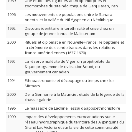
1989
Une étude des figurines anthropomorphes et
zoomorphes du site néolithique de Ganj Dareh, Iran
1996
Les mouvements de populations entre le Sahara
oriental et la vallée du Nil égyptien au Néolithique
1992
Discours identitaire, interethnicité et crise chez un
groupe de jeunes Innus de Maliotenam
2000
Rituels et diplomatie en Nouvelle-France : le baptême et
la cérémonie des condoléances dans les relations
franco-amérindiennes (1637-1670)
1995
La réserve malécite de Viger, un projet-pilote du
&quot;programme de civilisation&quot; du
gouvernement canadien
1994
Ethnoastronomie et découpage du temps chez les
Micmacs
2000
De la Germanie à la Mauricie : étude de la légende de la
chasse-galerie
1996
Le massacre de Lachine : essai d&apos;ethnohistoire
1999
Impact des développements eurocanadiens sur le
réseau hydrographique du territoire des Algonquins du
Grand Lac Victoria et sur la vie de cette communauté