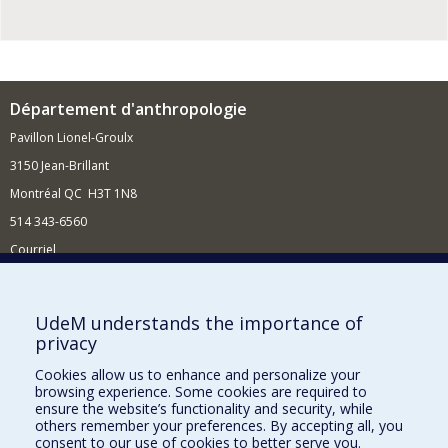
Département d'anthropologie
Pavillon Lionel-Groulx
3150 Jean-Brillant
Montréal QC H3T 1N8
514 343-6560
Courriel
Nouvelles et conférences
Comment soutenir le Département?
UdeM understands the importance of
privacy
BESOIN D'AIDE?
Cookies allow us to enhance and personalize your
Plan du site
browsing experience. Some cookies are required to
Signaler une erreur
ensure the website’s functionality and security, while
others remember your preferences. By accepting all, you
Accessibilité
consent to our use of cookies to better serve you.