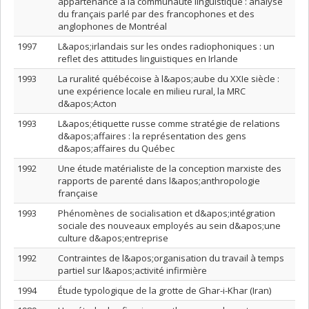
appartenance à la communauté linguistique : analyse
du français parlé par des francophones et des
anglophones de Montréal
1997
L&apos;irlandais sur les ondes radiophoniques : un
reflet des attitudes linguistiques en Irlande
1993
La ruralité québécoise à l&apos;aube du XXIe siècle :
une expérience locale en milieu rural, la MRC
d&apos;Acton
1993
L&apos;étiquette russe comme stratégie de relations
d&apos;affaires : la représentation des gens
d&apos;affaires du Québec
1992
Une étude matérialiste de la conception marxiste des
rapports de parenté dans l&apos;anthropologie
française
1993
Phénomènes de socialisation et d&apos;intégration
sociale des nouveaux employés au sein d&apos;une
culture d&apos;entreprise
1992
Contraintes de l&apos;organisation du travail à temps
partiel sur l&apos;activité infirmière
1994
Étude typologique de la grotte de Ghar-i-Khar (Iran)