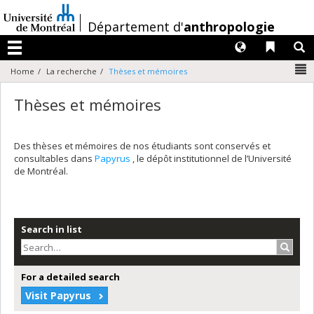
Passer
au
/
Département d'
anthropologie
contenu
Langues
Liens 
R
Menu
N
Home
La recherche
Thèses et mémoires
Thèses et mémoires
Des thèses et mémoires de nos étudiants sont conservés et
consultables dans
Papyrus
, le dépôt institutionnel de l’Université
de Montréal.
Search in list
Search
For a detailed search
Visit Papyrus