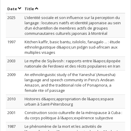
Sort by date in descending order
Sort by title in descending order
Date
Title
2025
L’identité sociale et son influence sur la perception du
langage : locuteurs natifs et identité japonaise au sein
d’un échantillon de membres actifs de groupes
communautaires culturels japonais à Montréal
1997
Kitchen kaffir, basic bantu, isilololo, fanagalo ... : étude
ethnolinguistique d&apos;un pidgin sud-africain aux
multiples visages
2003
Le mythe de Siyâvosh : rapports entre l&apos;épopée
nationale de Ferdowsi et des récits populaires en Iran
2009
An ethnolinguistic study of the Yanesha’ (Amuesha)
language and speech community in Peru’s Andean
Amazon, and the traditional role of Ponapnora, a
female rite of passage
2010
Histoires d&apos;appropriation de l&apos;espace
urbain à Saint-Pétersbourg
2001
Construction socio-culturelle de la ménopause à Cuba :
du corps politique à l&apos;expérience subjective
1987
Le phénomène de la mort et les activités de