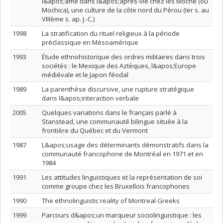
l&apos;âme dans l&apos;après-vie chez les Moche (ou
Mochica), une culture de la côte nord du Pérou (Ier s. au
VIIIème s. ap. J.-C.)
1998
La stratification du rituel religieux à la période
préclassique en Mésoamérique
1993
Étude ethnohistorique des ordres militaires dans trois
sociétés : le Mexique des Aztèques, l&apos;Europe
médiévale et le Japon féodal
1989
La parenthèse discursive, une rupture stratégique
dans l&apos;interaction verbale
2005
Quelques variations dans le français parlé à
Stanstead, une communauté bilingue située à la
frontière du Québec et du Vermont
1987
L&apos;usage des déterminants démonstratifs dans la
communauté francophone de Montréal en 1971 et en
1984
1991
Les attitudes linguistiques et la représentation de soi
comme groupe chez les Bruxellois francophones
1990
The ethnolinguistic reality of Montreal Greeks
1999
Parcours d&apos;un marqueur sociolinguistique : les