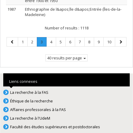
entre 1900 et 1950
1987
Ethnographie de l&apos;île d&apos;Entrée (Îles-de-la-
Madeleine)
Number of results :
1118
Previous
Page
Page
Page
.
Page
Page
Page
Page
Page
Page
Page
Next
1
2
3
4
5
6
7
8
9
10
page
Current
page
page.
40 results per page
Liens connexes
La recherche à la FAS
Éthique de la recherche
Affaires professorales à la FAS
La recherche à l'UdeM
Faculté des études supérieures et postdoctorales