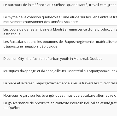
Le parcours de la méfiance au Québec : quand santé, travail et migratio
Le mythe de la chanson québécoise : une étude sur les liens entre la trad
mouvement chansonnier des années soixante
Les cours de danse africaine à Montréal, émergence d’une production so
esthétique
Les Rastafaris : dans les poumons de l&apos;hégémonie : matérialism
d&apos;une négation idéologique
Disunion City : the fashion of urban youth in Montreal, Quebec
Musiques d&apos;ici et d&apos;ailleurs : Montréal au &quot;son&quot
La bière et la terre : l&apos;attachement au lieu à travers les microbr
Nouveau regard sur les évangéliques : musique et culture alternative c
La gouvernance de proximité en contexte interculturel : villes et intégra
au Québec