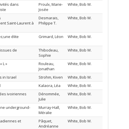
ivités dans
Proulx, Marie-
White, Bob W.
iste
Josée
s
Desmarais,
White, Bob W.
ent Saint-Laurent à
Philippe T.
s;une élite
Grimard, Léon
White, Bob W.
 issues de
Thibodeau,
White, Bob W.
Sophie
« L »
Rouleau,
White, Bob W.
Jonathan
 in Israel
Strohm, Kiven
White, Bob W.
l
Kalaora, Léa
White, Bob W.
sées ivoiriennes
Dénommée,
White, Bob W.
Julie
scène underground-
Murray-Hall,
White, Bob W.
Méralie
nadiennes et
Pâquet,
White, Bob W.
Andréanne