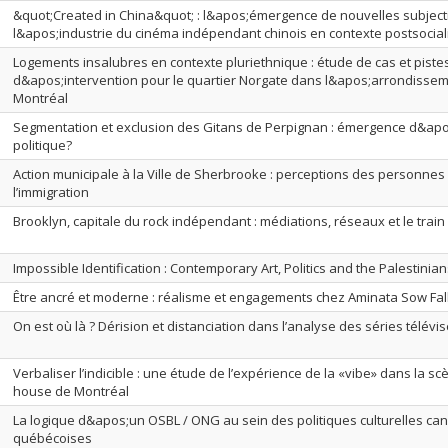
&quot;Created in China&quot; : l&apos;émergence de nouvelles subject
l&apos;industrie du cinéma indépendant chinois en contexte postsocial
Logements insalubres en contexte pluriethnique : étude de cas et piste
d&apos;intervention pour le quartier Norgate dans l&apos;arrondissem
Montréal
Segmentation et exclusion des Gitans de Perpignan : émergence d&apo
politique?
Action municipale à la Ville de Sherbrooke : perceptions des personnes
l’immigration
Brooklyn, capitale du rock indépendant : médiations, réseaux et le train 
Impossible Identification : Contemporary Art, Politics and the Palestinians
Être ancré et moderne : réalisme et engagements chez Aminata Sow Fal
On est où là ? Dérision et distanciation dans l’analyse des séries télévi
Verbaliser l’indicible : une étude de l’expérience de la «vibe» dans la 
house de Montréal
La logique d&apos;un OSBL / ONG au sein des politiques culturelles ca
québécoises