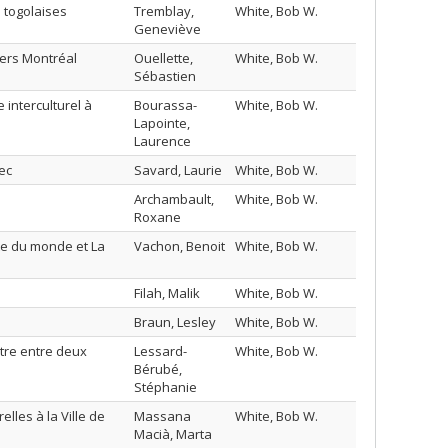
 togolaises
Tremblay,
White, Bob W.
Geneviève
vers Montréal
Ouellette,
White, Bob W.
Sébastien
 interculturel à
Bourassa-
White, Bob W.
Lapointe,
Laurence
bec
Savard, Laurie
White, Bob W.
Archambault,
White, Bob W.
Roxane
ite du monde et La
Vachon, Benoit
White, Bob W.
Filah, Malik
White, Bob W.
Braun, Lesley
White, Bob W.
tre entre deux
Lessard-
White, Bob W.
Bérubé,
Stéphanie
elles à la Ville de
Massana
White, Bob W.
Macià, Marta