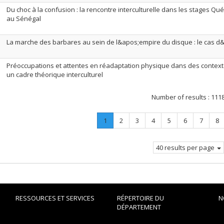
Du choc à la confusion : la rencontre interculturelle dans les stages Q
au Sénégal
La marche des barbares au sein de l&apos;empire du disque : le cas d
Préoccupations et attentes en réadaptation physique dans des contextes
un cadre théorique interculturel
Number of results :
111
Page
.
Page
Page
Page
Page
Page
Page
Pa
1
2
3
4
5
6
7
8
Current
page.
40 results per page
RESSOURCES ET SERVICES
RÉPERTOIRE DU
N
DÉPARTEMENT