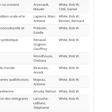
n se croisent
Arsenault,
White, Bob W.;
Maude
Côté, Daniel
ition orale et le
Lapierre, Marc-
White, Bob W.;
Antoine
Bernier, Bernard
cioculturelle et
Prébolin,
White, Bob W.
Estelle
e symbolique
Renaud-
White, Bob W.
Grignon,
Geoffroy
Woodhouse,
White, Bob W.
Chelsea
; du monde
Beauvais,
White, Bob W.
Annick
asseries québécoises
Majeau,
White, Bob W.
Antoine
hrétienne
Arruda, Nelson
White, Bob W.
tion des immigrants
Larouche-
White, Bob W.
LeBlanc,
Stéphanie