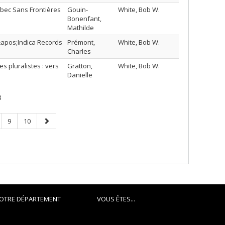
uébec Sans Frontières
Gouin-
White, Bob W.
Bonenfant,
Mathilde
&apos;Indica Records
Prémont,
White, Bob W.
Charles
 pluralistes : vers
Gratton,
White, Bob W.
Danielle
8
ge
Page
Page
Next
9
10
page
OTRE DÉPARTEMENT
VOUS ÊTES...