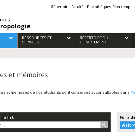
Liens
Répertoire
Facultés
Bibliothèques
Plan campus
externes
ences
ropologie
RESSOURCES ET
RÉPERTOIRE DU
SERVICES
DÉPARTEMENT
es et mémoires
ses et mémoires de nos étudiants sont conservés et consultables dans
P
 in list
For a d
Search…
Visit 