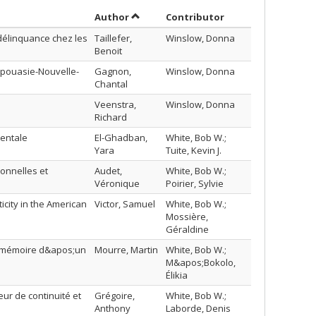
Sort by author in descending order
by contributor in 
Author
Contributor
délinquance chez les
Taillefer,
Winslow, Donna
Benoit
apouasie-Nouvelle-
Gagnon,
Winslow, Donna
Chantal
Veenstra,
Winslow, Donna
Richard
dentale
El-Ghadban,
White, Bob W.;
Yara
Tuite, Kevin J.
onnelles et
Audet,
White, Bob W.;
Véronique
Poirier, Sylvie
icity in the American
Victor, Samuel
White, Bob W.;
Mossière,
Géraldine
et mémoire d&apos;un
Mourre, Martin
White, Bob W.;
M&apos;Bokolo,
Élikia
eur de continuité et
Grégoire,
White, Bob W.;
Anthony
Laborde, Denis