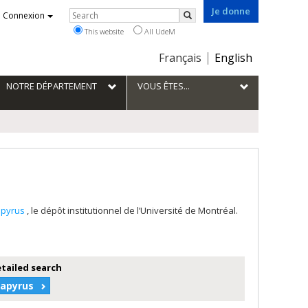
Je donne
Rechercher
Connexion
Search
This website
All UdeM
Choix
Français
English
de
la
NOTRE DÉPARTEMENT
VOUS ÊTES...
langue
apyrus
, le dépôt institutionnel de l’Université de Montréal.
etailed search
Papyrus