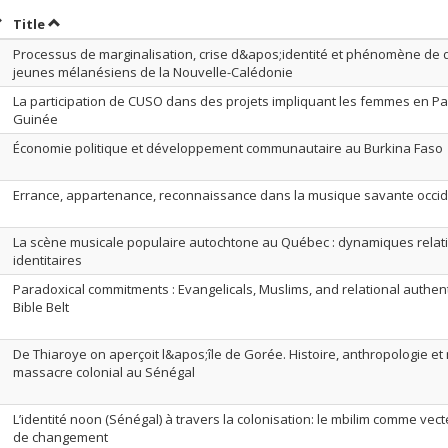
ort by date in descending order
Sort by title in descending order
Title
Processus de marginalisation, crise d&apos;identité et phénomène de 
jeunes mélanésiens de la Nouvelle-Calédonie
La participation de CUSO dans des projets impliquant les femmes en P
Guinée
Économie politique et développement communautaire au Burkina Faso
Errance, appartenance, reconnaissance dans la musique savante occi
La scène musicale populaire autochtone au Québec : dynamiques relati
identitaires
Paradoxical commitments : Evangelicals, Muslims, and relational authent
Bible Belt
De Thiaroye on aperçoit l&apos;île de Gorée. Histoire, anthropologie 
massacre colonial au Sénégal
L’identité noon (Sénégal) à travers la colonisation: le mbilim comme vect
de changement