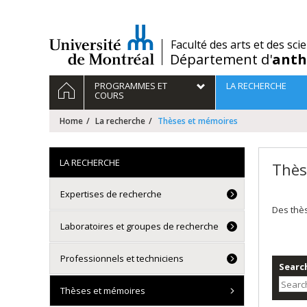
Passer
au
contenu
/
Faculté des arts et des sci
Département d'
anth
Navigation
HOME
PROGRAMMES ET
LA RECHERCHE
principale
COURS
Home
La recherche
Thèses et mémoires
LA RECHERCHE
Thès
Expertises de recherche
Des thè
Laboratoires et groupes de recherche
Professionnels et techniciens
Search
Thèses et mémoires