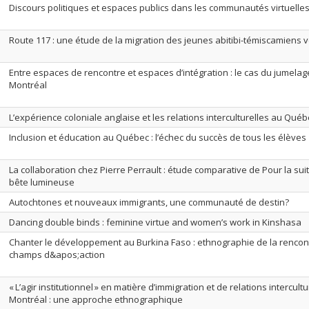
Discours politiques et espaces publics dans les communautés virtuelles
Route 117 : une étude de la migration des jeunes abitibi-témiscamiens 
Entre espaces de rencontre et espaces d’intégration : le cas du jumelage
Montréal
L’expérience coloniale anglaise et les relations interculturelles au Qué
Inclusion et éducation au Québec : l’échec du succès de tous les élèves
La collaboration chez Pierre Perrault : étude comparative de Pour la su
bête lumineuse
Autochtones et nouveaux immigrants, une communauté de destin?
Dancing double binds : feminine virtue and women’s work in Kinshasa
Chanter le développement au Burkina Faso : ethnographie de la rencon
champs d&apos;action
« L’agir institutionnel » en matière d’immigration et de relations intercultur
Montréal : une approche ethnographique