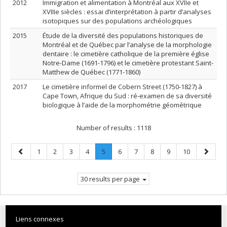
2012
Immigration et alimentation à Montréal aux XVIIe et
XVIIIe siècles : essai d’interprétation à partir d’analyses
isotopiques sur des populations archéologiques
2015
Étude de la diversité des populations historiques de
Montréal et de Québec par l’analyse de la morphologie
dentaire : le cimetière catholique de la première église
Notre-Dame (1691-1796) et le cimetière protestant Saint-
Matthew de Québec (1771-1860)
2017
Le cimetière informel de Cobern Street (1750-1827) à
Cape Town, Afrique du Sud : ré-examen de sa diversité
biologique à l’aide de la morphométrie géométrique
Number of results :
1118
Previous
Page
Page
Page
Page
Page
.
Page
Page
Page
Page
Page
Next
1
2
3
4
5
6
7
8
9
10
page
Current
page
page.
30 results per page
Liens connexes