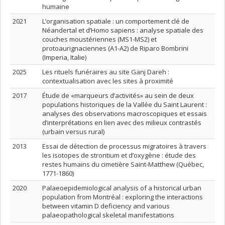
humaine
2021
L’organisation spatiale : un comportement clé de
Néandertal et d’Homo sapiens : analyse spatiale des
couches moustériennes (MS1-MS2) et
protoaurignaciennes (A1-A2) de Riparo Bombrini
(Imperia, Italie)
2025
Les rituels funéraires au site Ganj Dareh :
contextualisation avec les sites à proximité
2017
Étude de «marqueurs d’activités» au sein de deux
populations historiques de la Vallée du Saint Laurent :
analyses des observations macroscopiques et essais
d’interprétations en lien avec des milieux contrastés
(urbain versus rural)
2013
Essai de détection de processus migratoires à travers
les isotopes de strontium et d’oxygène : étude des
restes humains du cimetière Saint-Matthew (Québec,
1771-1860)
2020
Palaeoepidemiological analysis of a historical urban
population from Montréal : exploring the interactions
between vitamin D deficiency and various
palaeopathological skeletal manifestations