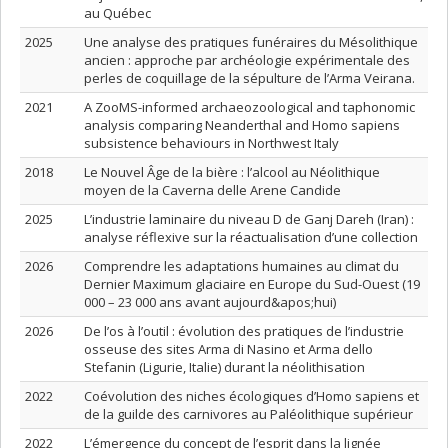
au Québec
2025
Une analyse des pratiques funéraires du Mésolithique
ancien : approche par archéologie expérimentale des
perles de coquillage de la sépulture de l’Arma Veirana.
2021
A ZooMS-informed archaeozoological and taphonomic
analysis comparing Neanderthal and Homo sapiens
subsistence behaviours in Northwest Italy
2018
Le Nouvel Âge de la bière : l’alcool au Néolithique
moyen de la Caverna delle Arene Candide
2025
L’industrie laminaire du niveau D de Ganj Dareh (Iran) :
analyse réflexive sur la réactualisation d’une collection
2026
Comprendre les adaptations humaines au climat du
Dernier Maximum glaciaire en Europe du Sud-Ouest (19
000 – 23 000 ans avant aujourd&apos;hui)
2026
De l’os à l’outil : évolution des pratiques de l’industrie
osseuse des sites Arma di Nasino et Arma dello
Stefanin (Ligurie, Italie) durant la néolithisation
2022
Coévolution des niches écologiques d’Homo sapiens et
de la guilde des carnivores au Paléolithique supérieur
2022
L’émergence du concept de l’esprit dans la lignée