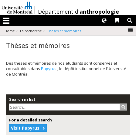
Passer
au
/
Département d'
anthropologie
contenu
Langues
Liens 
R
Menu
N
Home
La recherche
Thèses et mémoires
Thèses et mémoires
Des thèses et mémoires de nos étudiants sont conservés et
consultables dans
Papyrus
, le dépôt institutionnel de l’Université
de Montréal.
Search in list
Search
For a detailed search
Visit Papyrus