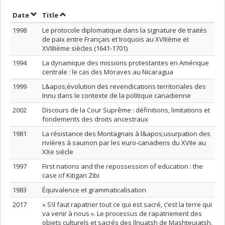
Sort by date in descending order
Sort by title in descending order
Date
Title
1998
Le protocole diplomatique dans la signature de traités
de paix entre Français et Iroquois au XVIIième et
XVIIIième siècles (1641-1701)
1994
La dynamique des missions protestantes en Amérique
centrale : le cas des Moraves au Nicaragua
1999
L&apos;évolution des revendications territoriales des
Innu dans le contexte de la politique canadienne
2002
Discours de la Cour Suprême : définitions, limitations et
fondements des droits ancestraux
1981
La résistance des Montagnais à l&apos;usurpation des
rivières à saumon par les euro-canadiens du XVIIe au
XXe siècle
1997
First nations and the repossession of education : the
case of Kitigan Zibi
1983
Équivalence et grammaticalisation
2017
« S’il faut rapatrier tout ce qui est sacré, c’est la terre qui
va venir à nous ». Le processus de rapatriement des
objets culturels et sacrés des Ilnuatsh de Mashteuiatsh,