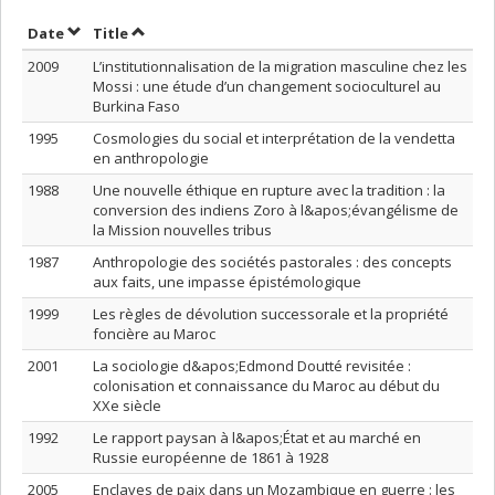
Sort by date in descending order
Sort by title in descending order
Date
Title
2009
L’institutionnalisation de la migration masculine chez les
Mossi : une étude d’un changement socioculturel au
Burkina Faso
1995
Cosmologies du social et interprétation de la vendetta
en anthropologie
1988
Une nouvelle éthique en rupture avec la tradition : la
conversion des indiens Zoro à l&apos;évangélisme de
la Mission nouvelles tribus
1987
Anthropologie des sociétés pastorales : des concepts
aux faits, une impasse épistémologique
1999
Les règles de dévolution successorale et la propriété
foncière au Maroc
2001
La sociologie d&apos;Edmond Doutté revisitée :
colonisation et connaissance du Maroc au début du
XXe siècle
1992
Le rapport paysan à l&apos;État et au marché en
Russie européenne de 1861 à 1928
2005
Enclaves de paix dans un Mozambique en guerre : les