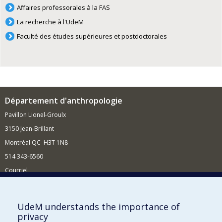
Affaires professorales à la FAS
La recherche à l'UdeM
Faculté des études supérieures et postdoctorales
Département d'anthropologie
Pavillon Lionel-Groulx
3150 Jean-Brillant
Montréal QC H3T 1N8
514 343-6560
Courriel
Nouvelles et conférences
Comment soutenir le Département?
UdeM understands the importance of
privacy
BESOIN D'AIDE?