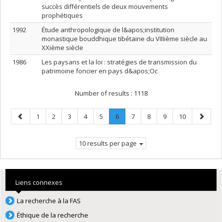
succès différentiels de deux mouvements
prophétiques
1992
Étude anthropologique de l&apos;institution
monastique bouddhique tibétaine du VIIIième siècle au
XXième siècle
1986
Les paysans et la loi : stratégies de transmission du
patrimoine foncier en pays d&apos;Oc
Number of results :
1118
Previous
Page
Page
Page
Page
Page
Page
.
Page
Page
Page
Page
Next
1
2
3
4
5
6
7
8
9
10
page
Current
page
page.
10 results per page
Liens connexes
La recherche à la FAS
Éthique de la recherche