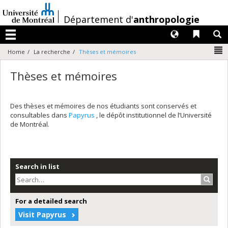
Passer
au
/
Département d'
anthropologie
contenu
Langues
Liens 
R
Menu
N
Home
La recherche
Thèses et mémoires
Thèses et mémoires
Des thèses et mémoires de nos étudiants sont conservés et
consultables dans
Papyrus
, le dépôt institutionnel de l’Université
de Montréal.
Search in list
Search
For a detailed search
Visit Papyrus