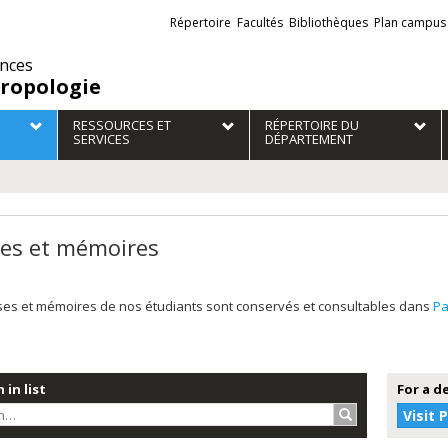
Liens
Répertoire
Facultés
Bibliothèques
Plan campus
externes
ences
ropologie
RESSOURCES ET
RÉPERTOIRE DU
SERVICES
DÉPARTEMENT
es et mémoires
ses et mémoires de nos étudiants sont conservés et consultables dans
P
 in list
For a d
Search…
Visit 