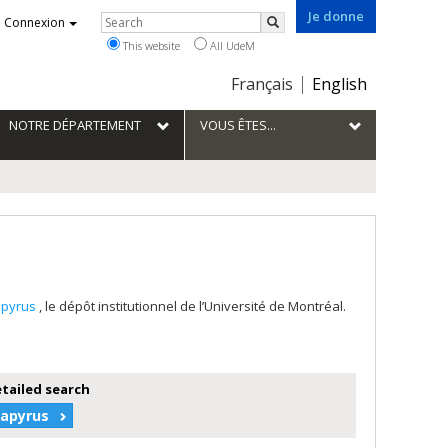
Je donne
Rechercher
Connexion
Search
This website
All UdeM
Choix
Français
English
de
la
NOTRE DÉPARTEMENT
VOUS ÊTES...
langue
apyrus
, le dépôt institutionnel de l’Université de Montréal.
etailed search
Papyrus