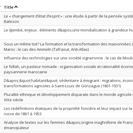
ort by date in descending order
Sort by title in descending order
Title
Le « changement d’état d’esprit » : une étude à partir de la pensée sys
Bateson
Le djembé, enjeux : éléments d&apos;une mondialisation à grandeur 
Sous un même toit? La formation et la transformation des maisonnées 
Maroc : le cas des Ammeln (Tafraout, Anti-Atlas)
Influence des technologies sur une société vigneronne : le cas de Moul
Le fellah, un pasteur nomade : organisation sociale et rationalité écon
paysannerie marocaine
D&apos;&quot;habitant&quot; sédentaire à émigrant : migrations, écon
transformations agricoles à Saint-Louis de Gonzague (1861-1931)
Pluralité ethnique et développement disparate dans le monde agricole 
XIXe siècle
Les redéfinitions étatiques de la propriété foncière et leur impact sur l
russe de 1861 à 1953
Analyse de textes sur les femmes d&apos;origine maghrébine de Franc
émancipateur