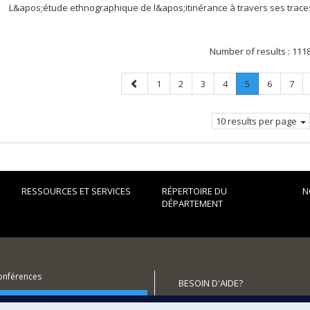
L&apos;étude ethnographique de l&apos;itinérance à travers ses trac
Number of results :
111
Previous
Page
Page
Page
Page
Page
.
Page
Page
1
2
3
4
5
6
7
page
Current
page.
10 results per page
RESSOURCES ET SERVICES
RÉPERTOIRE DU
N
DÉPARTEMENT
conférences
BESOIN D'AIDE?
utenir le Département?
Plan du site