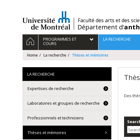
Passer
au
contenu
/
Faculté des arts et des sci
Département d'
anth
Navigation
HOME
PROGRAMMES ET
LA RECHERCHE
principale
COURS
Home
La recherche
Thèses et mémoires
LA RECHERCHE
Thès
Expertises de recherche
Des thè
Laboratoires et groupes de recherche
Professionnels et techniciens
Search
Thèses et mémoires