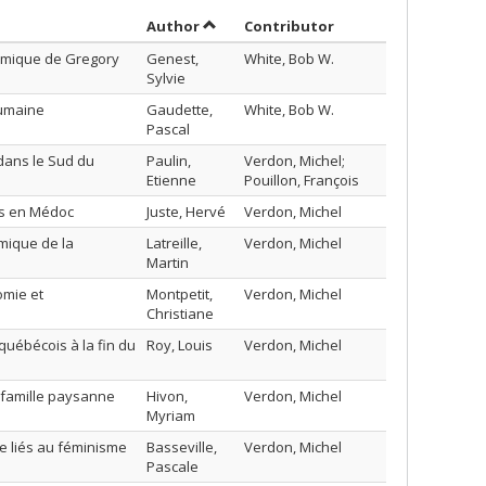
Sort by author in descending order
by contributor in d
Author
Contributor
témique de Gregory
Genest,
White, Bob W.
Sylvie
humaine
Gaudette,
White, Bob W.
Pascal
dans le Sud du
Paulin,
Verdon, Michel;
Etienne
Pouillon, François
is en Médoc
Juste, Hervé
Verdon, Michel
omique de la
Latreille,
Verdon, Michel
Martin
omie et
Montpetit,
Verdon, Michel
Christiane
québécois à la fin du
Roy, Louis
Verdon, Michel
a famille paysanne
Hivon,
Verdon, Michel
Myriam
e liés au féminisme
Basseville,
Verdon, Michel
Pascale