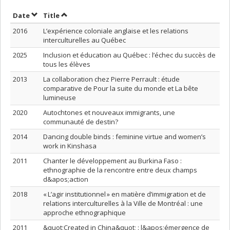
Sort by date in descending order
Sort by title in descending order
Date
Title
2016
L’expérience coloniale anglaise et les relations
interculturelles au Québec
2025
Inclusion et éducation au Québec : l’échec du succès de
tous les élèves
2013
La collaboration chez Pierre Perrault : étude
comparative de Pour la suite du monde et La bête
lumineuse
2020
Autochtones et nouveaux immigrants, une
communauté de destin?
2014
Dancing double binds : feminine virtue and women’s
work in Kinshasa
2011
Chanter le développement au Burkina Faso :
ethnographie de la rencontre entre deux champs
d&apos;action
2018
« L’agir institutionnel » en matière d’immigration et de
relations interculturelles à la Ville de Montréal : une
approche ethnographique
2011
&quot;Created in China&quot; : l&apos;émergence de