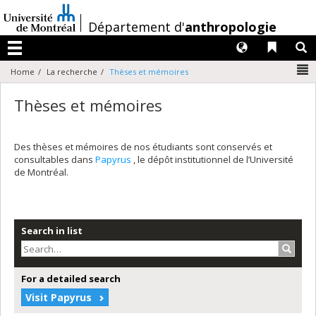
Passer
au
/
Département d'
anthropologie
contenu
Langues
Liens 
R
Menu
N
Home
La recherche
Thèses et mémoires
Thèses et mémoires
Des thèses et mémoires de nos étudiants sont conservés et
consultables dans
Papyrus
, le dépôt institutionnel de l’Université
de Montréal.
Search in list
Search
For a detailed search
Visit Papyrus