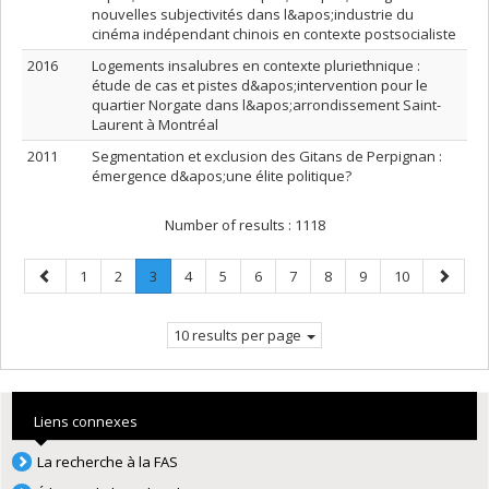
nouvelles subjectivités dans l&apos;industrie du
cinéma indépendant chinois en contexte postsocialiste
2016
Logements insalubres en contexte pluriethnique :
étude de cas et pistes d&apos;intervention pour le
quartier Norgate dans l&apos;arrondissement Saint-
Laurent à Montréal
2011
Segmentation et exclusion des Gitans de Perpignan :
émergence d&apos;une élite politique?
Number of results :
1118
Previous
Page
Page
Page
.
Page
Page
Page
Page
Page
Page
Page
Next
1
2
3
4
5
6
7
8
9
10
page
Current
page
page.
10 results per page
Liens connexes
La recherche à la FAS