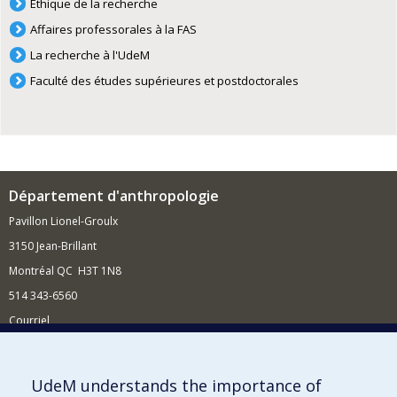
Éthique de la recherche
Affaires professorales à la FAS
La recherche à l'UdeM
Faculté des études supérieures et postdoctorales
Département d'anthropologie
Pavillon Lionel-Groulx
3150 Jean-Brillant
Montréal QC H3T 1N8
514 343-6560
Courriel
Nouvelles et conférences
Comment soutenir le Département?
UdeM understands the importance of