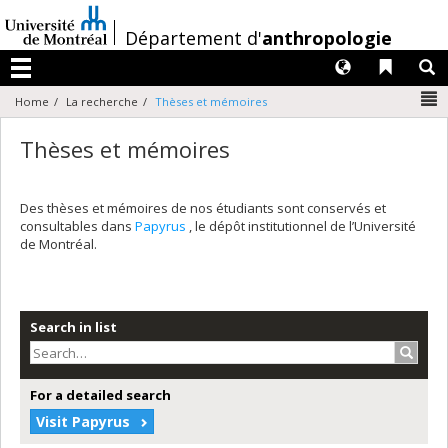
Passer
au
/
Département d'
anthropologie
contenu
Langues
Liens 
R
Menu
N
Home
La recherche
Thèses et mémoires
Thèses et mémoires
Des thèses et mémoires de nos étudiants sont conservés et
consultables dans
Papyrus
, le dépôt institutionnel de l’Université
de Montréal.
Search in list
Search
For a detailed search
Visit Papyrus