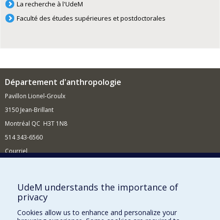
La recherche à l'UdeM
Faculté des études supérieures et postdoctorales
Département d'anthropologie
Pavillon Lionel-Groulx
3150 Jean-Brillant
Montréal QC H3T 1N8
514 343-6560
Courriel
Nouvelles et conférences
Comment soutenir le Département?
UdeM understands the importance of
privacy
BESOIN D'AIDE?
Cookies allow us to enhance and personalize your
Plan du site