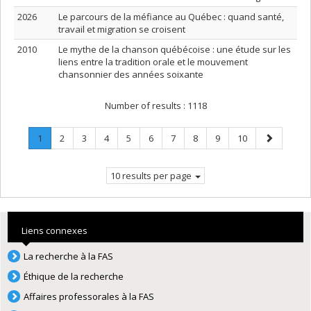
2026
Le parcours de la méfiance au Québec : quand santé,
travail et migration se croisent
2010
Le mythe de la chanson québécoise : une étude sur les
liens entre la tradition orale et le mouvement
chansonnier des années soixante
Number of results :
1118
Page
.
Page
Page
Page
Page
Page
Page
Page
Page
Page
Next
1
2
3
4
5
6
7
8
9
10
Current
page
page.
10 results per page
Liens connexes
La recherche à la FAS
Éthique de la recherche
Affaires professorales à la FAS