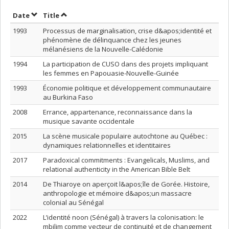
Sort by date in descending order
Sort by title in descending order
Date
Title
1993
Processus de marginalisation, crise d&apos;identité et
phénomène de délinquance chez les jeunes
mélanésiens de la Nouvelle-Calédonie
1994
La participation de CUSO dans des projets impliquant
les femmes en Papouasie-Nouvelle-Guinée
1993
Économie politique et développement communautaire
au Burkina Faso
2008
Errance, appartenance, reconnaissance dans la
musique savante occidentale
2015
La scène musicale populaire autochtone au Québec :
dynamiques relationnelles et identitaires
2017
Paradoxical commitments : Evangelicals, Muslims, and
relational authenticity in the American Bible Belt
2014
De Thiaroye on aperçoit l&apos;île de Gorée. Histoire,
anthropologie et mémoire d&apos;un massacre
colonial au Sénégal
2022
L’identité noon (Sénégal) à travers la colonisation: le
mbilim comme vecteur de continuité et de changement