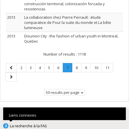
construcción territorial, colonización forzada y
resistencias
2013
La collaboration chez Pierre Perrault : étude
comparative de Pour la suite du monde et La bête
lumineuse
2013
Disunion City : the fashion of urban youth in Montreal,
Quebec
Number of results :
1118
Previous
Page
Page
Page
Page
Page
Page
.
Page
Page
Page
Page
2
3
4
5
6
7
8
9
10
11
page
Current
Next
page.
page
50 results per page
Liens connexes
La recherche à la FAS