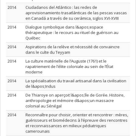
2014
Ciudadanos del Atlántico : las redes de
aprovisionamiento trasatlánticas de las pescas vascas
en Canadá a través de su cerámica, siglos XVI-XVIII
2014
Dialogue symbolique dans l&apos;espace
thérapeutique : le recours au rituel de guérison au
Québec
2014
Aspirations de la relève et nécessité de convaincre
dans le culte du Teyyam
2014
La culture matérielle de l’Auguste (1761) et le
rapatriement de l’élite coloniale au sein de l’État
moderne
2014
La spécialisation du travail artisanal dans la civilisation
de l&apos;Indus
2014
De Thiaroye on aperçoit l&apos;île de Gorée. Histoire,
anthropologie et mémoire d&apos;un massacre
colonial au Sénégal
2014
Reconnaître pour choisir, orienter et rencontrer : mères,
guérisseurs et biomédecins à l’épreuve des rencontres
et reconnaissances en milieux pédiatriques
camerounais