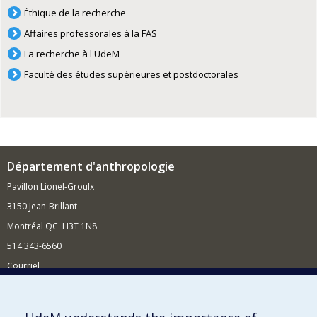
Éthique de la recherche
Affaires professorales à la FAS
La recherche à l'UdeM
Faculté des études supérieures et postdoctorales
Département d'anthropologie
Pavillon Lionel-Groulx
3150 Jean-Brillant
Montréal QC H3T 1N8
514 343-6560
Courriel
Nouvelles et conférences
Comment soutenir le Département?