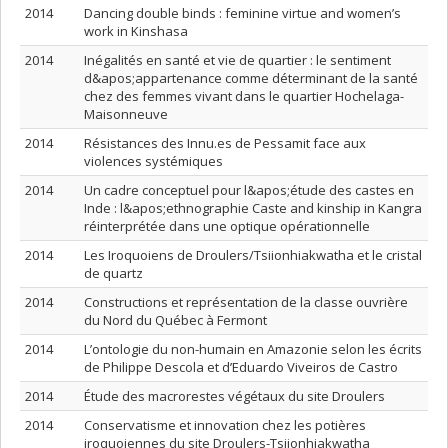
2014
Dancing double binds : feminine virtue and women’s
work in Kinshasa
2014
Inégalités en santé et vie de quartier : le sentiment
d&apos;appartenance comme déterminant de la santé
chez des femmes vivant dans le quartier Hochelaga-
Maisonneuve
2014
Résistances des Innu.es de Pessamit face aux
violences systémiques
2014
Un cadre conceptuel pour l&apos;étude des castes en
Inde : l&apos;ethnographie Caste and kinship in Kangra
réinterprétée dans une optique opérationnelle
2014
Les Iroquoiens de Droulers/Tsiionhiakwatha et le cristal
de quartz
2014
Constructions et représentation de la classe ouvrière
du Nord du Québec à Fermont
2014
L’ontologie du non-humain en Amazonie selon les écrits
de Philippe Descola et d’Eduardo Viveiros de Castro
2014
Étude des macrorestes végétaux du site Droulers
2014
Conservatisme et innovation chez les potières
iroquoiennes du site Droulers-Tsiionhiakwatha