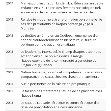
2014
Mamès, profèsorn oun kindèr likht. Éducation en petite
enfance en CPE. Le cas des femmes hassidiques Belz
en services de garde en milieu familial accrédités
2013
Religiosité moderne et transformation personnelle : le
cas des pratiquants de l&apos;Ashtanga yoga à
Montréal
2013
Le théâtre amérindien au Québec : l’émergence d’un
espace d’autodétermination identitaire, culturel et
politique par la création dramatique
2013
Le leadership interstitiel, le champ d&apos;action des
Amérindiens ou le pouvoir dans la marge :
l&apos;exemple de la communauté algonquine de
Kitigan Zibi (Québec)
2013
Nature humaine, pouvoir et compétence : une analyse
comparative du statut chez les chasseurs-cueilleurs
2013
Sur la pertinence de la culture en pragmatique
2013
La torsion des métatarses : étude de sa plasticité chez
l&apos;humain
2013
Le saut de Leucade : érotique et contre-érotique d’un
rituel de précipitation en Grèce ancienne