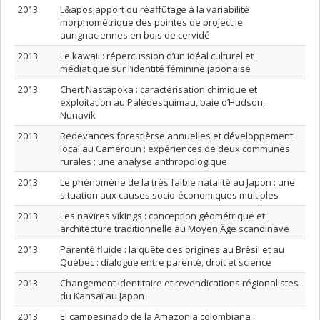
2013
L&apos;apport du réaffûtage à la variabilité
morphométrique des pointes de projectile
aurignaciennes en bois de cervidé
2013
Le kawaii : répercussion d’un idéal culturel et
médiatique sur l’identité féminine japonaise
2013
Chert Nastapoka : caractérisation chimique et
exploitation au Paléoesquimau, baie d’Hudson,
Nunavik
2013
Redevances forestièrse annuelles et développement
local au Cameroun : expériences de deux communes
rurales : une analyse anthropologique
2013
Le phénomène de la très faible natalité au Japon : une
situation aux causes socio-économiques multiples
2013
Les navires vikings : conception géométrique et
architecture traditionnelle au Moyen Âge scandinave
2013
Parenté fluide : la quête des origines au Brésil et au
Québec : dialogue entre parenté, droit et science
2013
Changement identitaire et revendications régionalistes
du Kansaï au Japon
2013
El campesinado de la Amazonia colombiana :