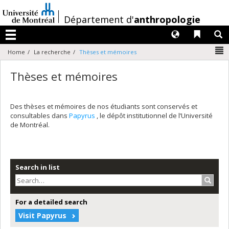
Passer
au
/
Département d'
anthropologie
contenu
Langues
Liens 
R
Menu
N
Home
La recherche
Thèses et mémoires
Thèses et mémoires
Des thèses et mémoires de nos étudiants sont conservés et
consultables dans
Papyrus
, le dépôt institutionnel de l’Université
de Montréal.
Search in list
Search
For a detailed search
Visit Papyrus