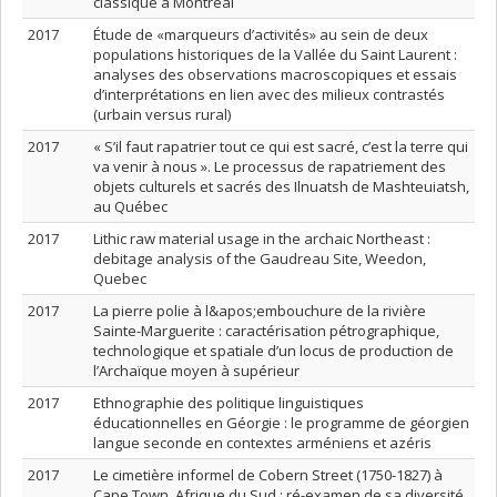
classique à Montréal
2017
Étude de «marqueurs d’activités» au sein de deux
populations historiques de la Vallée du Saint Laurent :
analyses des observations macroscopiques et essais
d’interprétations en lien avec des milieux contrastés
(urbain versus rural)
2017
« S’il faut rapatrier tout ce qui est sacré, c’est la terre qui
va venir à nous ». Le processus de rapatriement des
objets culturels et sacrés des Ilnuatsh de Mashteuiatsh,
au Québec
2017
Lithic raw material usage in the archaic Northeast :
debitage analysis of the Gaudreau Site, Weedon,
Quebec
2017
La pierre polie à l&apos;embouchure de la rivière
Sainte-Marguerite : caractérisation pétrographique,
technologique et spatiale d’un locus de production de
l’Archaïque moyen à supérieur
2017
Ethnographie des politique linguistiques
éducationnelles en Géorgie : le programme de géorgien
langue seconde en contextes arméniens et azéris
2017
Le cimetière informel de Cobern Street (1750-1827) à
Cape Town, Afrique du Sud : ré-examen de sa diversité