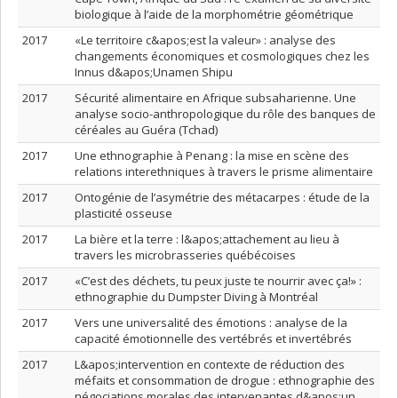
biologique à l’aide de la morphométrie géométrique
2017
«Le territoire c&apos;est la valeur» : analyse des
changements économiques et cosmologiques chez les
Innus d&apos;Unamen Shipu
2017
Sécurité alimentaire en Afrique subsaharienne. Une
analyse socio-anthropologique du rôle des banques de
céréales au Guéra (Tchad)
2017
Une ethnographie à Penang : la mise en scène des
relations interethniques à travers le prisme alimentaire
2017
Ontogénie de l’asymétrie des métacarpes : étude de la
plasticité osseuse
2017
La bière et la terre : l&apos;attachement au lieu à
travers les microbrasseries québécoises
2017
«C’est des déchets, tu peux juste te nourrir avec ça!» :
ethnographie du Dumpster Diving à Montréal
2017
Vers une universalité des émotions : analyse de la
capacité émotionnelle des vertébrés et invertébrés
2017
L&apos;intervention en contexte de réduction des
méfaits et consommation de drogue : ethnographie des
négociations morales des intervenantes d&apos;un