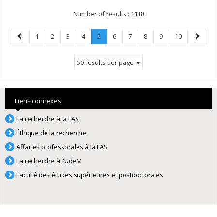
Number of results :
1118
Previous
Page
Page
Page
Page
Page
.
Page
Page
Page
Page
Page
Next
1
2
3
4
5
6
7
8
9
10
page
Current
page
page.
50 results per page
Liens connexes
La recherche à la FAS
Éthique de la recherche
Affaires professorales à la FAS
La recherche à l'UdeM
Faculté des études supérieures et postdoctorales