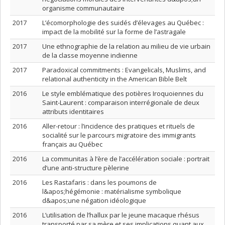
organisme communautaire
2017
L’écomorphologie des suidés d’élevages au Québec :
impact de la mobilité sur la forme de l’astragale
2017
Une ethnographie de la relation au milieu de vie urbain
de la classe moyenne indienne
2017
Paradoxical commitments : Evangelicals, Muslims, and
relational authenticity in the American Bible Belt
2016
Le style emblématique des potières Iroquoiennes du
Saint-Laurent : comparaison interrégionale de deux
attributs identitaires
2016
Aller-retour : l’incidence des pratiques et rituels de
socialité sur le parcours migratoire des immigrants
français au Québec
2016
La communitas à l’ère de l’accélération sociale : portrait
d’une anti-structure pèlerine
2016
Les Rastafaris : dans les poumons de
l&apos;hégémonie : matérialisme symbolique
d&apos;une négation idéologique
2016
L’utilisation de l’hallux par le jeune macaque rhésus
transporté par sa mère et ses implications quant aux