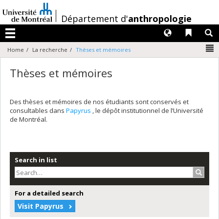
Passer
au
/
Département d'
anthropologie
contenu
Langues
Liens 
R
Menu
N
Home
La recherche
Thèses et mémoires
Thèses et mémoires
Des thèses et mémoires de nos étudiants sont conservés et
consultables dans
Papyrus
, le dépôt institutionnel de l’Université
de Montréal.
Search in list
Search
For a detailed search
Visit Papyrus