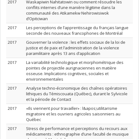
2017
Waskapiwin Nahitatowin ou comment résoudre les
conflits internes d’une manière légitime dans la
communauté des Atikamekw Nehirowisiwok
d’Opitciwan
2017
Les perceptions de l’apprentissage du français langue
seconde des nouveaux francophones de Montréal
2017
Gouverner la violence : les effets sociaux de la loi de
justice et de paix et l’administration de la violence
paramilitaire après 13 ans d’application
2017
La variabilité technologique et morphométrique des
pointes de projectile aurignaciennes en matière
osseuse. Implications cognitives, sociales et
environnementales
2017
Analyse techno-économique des chaînes opératoires
lithiques du Témiscouata (Québec), durant le Sylvicole
et la période de Contact
2017
«Ils viennent pour travailler» : l&apos;utilitarisme
migratoire et les ouvriers agricoles saisonniers au
Québec
2017
Stress de performance et perceptions du recours aux
médicaments : ethnographie d’une faculté de musique