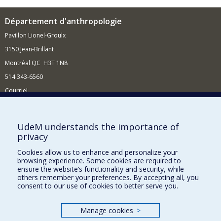
Département d'anthropologie
Pavillon Lionel-Groulx
3150 Jean-Brillant
Montréal QC H3T 1N8
514 343-6560
Courriel
Nouvelles et conférences
Comment soutenir le Département?
UdeM understands the importance of
privacy
BESOIN D'AIDE?
Cookies allow us to enhance and personalize your
Plan du site
browsing experience. Some cookies are required to
Signaler une erreur
ensure the website’s functionality and security, while
others remember your preferences. By accepting all, you
Accessibilité
consent to our use of cookies to better serve you.
FACULTÉ DES ARTS ET DES SCIENCES
Manage cookies
>
Nos départements et écoles