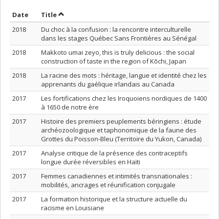
Sort by date in ascending order
Sort by title in ascending order
Date
Title
2018
Du choc à la confusion : la rencontre interculturelle
dans les stages Québec Sans Frontières au Sénégal
2018
Makkoto umai zeyo, this is truly delicious : the social
construction of taste in the region of Kōchi, Japan
2018
La racine des mots : héritage, langue et identité chez les
apprenants du gaélique irlandais au Canada
2017
Les fortifications chez les Iroquoiens nordiques de 1400
à 1650 de notre ère
2017
Histoire des premiers peuplements béringiens : étude
archéozoologique et taphonomique de la faune des
Grottes du Poisson-Bleu (Territoire du Yukon, Canada)
2017
Analyse critique de la présence des contraceptifs
longue durée réversibles en Haïti
2017
Femmes canadiennes et intimités transnationales :
mobilités, ancrages et réunification conjugale
2017
La formation historique et la structure actuelle du
racisme en Louisiane