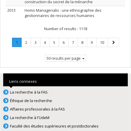
construction du secret de la ménarche
2013
Homo Managerialis : une ethnographie des
gestionnaires de ressources humaines
Number of results :
1118
Page
.
Page
Page
Page
Page
Page
Page
Page
Page
Page
Next
1
2
3
4
5
6
7
8
9
10
Current
page
page.
50 results per page
Liens connexes
La recherche à la FAS
Éthique de la recherche
Affaires professorales à la FAS
La recherche à l'UdeM
Faculté des études supérieures et postdoctorales