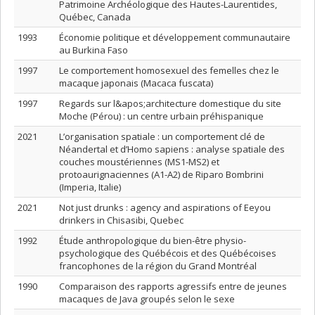
Patrimoine Archéologique des Hautes-Laurentides,
Québec, Canada
1993
Économie politique et développement communautaire
au Burkina Faso
1997
Le comportement homosexuel des femelles chez le
macaque japonais (Macaca fuscata)
1997
Regards sur l&apos;architecture domestique du site
Moche (Pérou) : un centre urbain préhispanique
2021
L’organisation spatiale : un comportement clé de
Néandertal et d’Homo sapiens : analyse spatiale des
couches moustériennes (MS1-MS2) et
protoaurignaciennes (A1-A2) de Riparo Bombrini
(Imperia, Italie)
2021
Not just drunks : agency and aspirations of Eeyou
drinkers in Chisasibi, Quebec
1992
Étude anthropologique du bien-être physio-
psychologique des Québécois et des Québécoises
francophones de la région du Grand Montréal
1990
Comparaison des rapports agressifs entre de jeunes
macaques de Java groupés selon le sexe