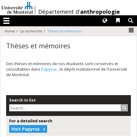
Passer
au
/
Département d'
anthropologie
contenu
Langues
Liens 
R
Menu
N
Home
La recherche
Thèses et mémoires
Thèses et mémoires
Des thèses et mémoires de nos étudiants sont conservés et
consultables dans
Papyrus
, le dépôt institutionnel de l’Université
de Montréal.
Search in list
Search
For a detailed search
Visit Papyrus