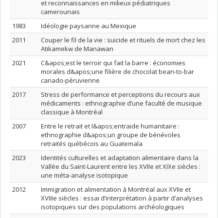
et reconnaissances en milieux pédiatriques
camerounais
1983
Idéologie paysanne au Mexique
2011
Couper le fil de la vie : suicide et rituels de mort chez les
Atikamekw de Manawan
2021
C&apos;est le terroir qui fait la barre : économies
morales d&apos;une filière de chocolat bean-to-bar
canado-péruvienne
2017
Stress de performance et perceptions du recours aux
médicaments : ethnographie d’une faculté de musique
classique à Montréal
2007
Entre le retrait et l&apos;entraide humanitaire :
ethnographie d&apos;un groupe de bénévoles
retraités québécois au Guatemala
2023
Identités culturelles et adaptation alimentaire dans la
Vallée du Saint-Laurent entre les XVIIe et XIXe siècles :
une méta-analyse isotopique
2012
Immigration et alimentation à Montréal aux XVIIe et
XVIIIe siècles : essai d’interprétation à partir d’analyses
isotopiques sur des populations archéologiques