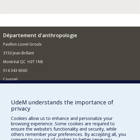
Département d'anthropologie
Pavillon Lionel-Groulx
3150 Jean-Brillant
Montréal QC H3T 1N8
514 343-6560
Courriel
Nouvelles et conférences
Comment soutenir le Département?
UdeM understands the importance of
privacy
BESOIN D'AIDE?
Cookies allow us to enhance and personalize your
Plan du site
browsing experience. Some cookies are required to
Signaler une erreur
ensure the website’s functionality and security, while
others remember your preferences. By accepting all, you
Accessibilité
consent to our use of cookies to better serve you.