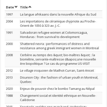
Sort by date in descending order
Sort by title in descending order
Date
Title
1997
La langue afrikaans dans la nouvelle Afrique du Sud
2004
Les importations de céramique chypriote au Proche-
Orient de 1050 à 323 av. J.-C.
1991
Salvadoran refugee women at Colomoncagua,
Honduras : from survival to development
2000
Shattered nevra : performances of distress and
resistance among greek immigrant women in Montreal
2008
Cerbère au temps des &quot; bio-maîtres &quot; : la
biométrie, servante-maîtresse d&apos;une nouvelle
ère biopolitique ? Le cas du programme US-VISIT
2012
Le village iroquoien de Mailhot-Curran, Saint-Anicet
2013
Disunion City : the fashion of urban youth in Montreal,
Quebec
2020
Enjeux de pouvoir chez le bombo Tamang au Népal
1988
Changement social et identité ethnique en Nouvelle-
Calédonie
2015
Spectacle and the one-man band : technology,