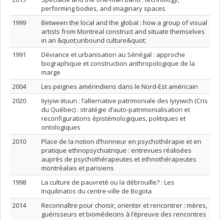
performing bodies, and imaginary spaces
1999
Between the local and the global : how a group of visual
artists from Montreal construct and situate themselves
in an &quot;unbound culture&quot;
1991
Déviance et urbanisation au Sénégal : approche
biographique et construction anthropologique de la
marge
2004
Les peignes amérindiens dans le Nord-Est américain
2020
Iiyiyiw iituun : l’alternative patrimoniale des Iyiyiwch (Cris
du Québec) : stratégie d’auto-patrimonialisation et
reconfigurations épistémologiques, politiques et
ontologiques
2010
Place de la notion d’honneur en psychothérapie et en
pratique ethnopsychiatrique : entrevues réalisées
auprès de psychothérapeutes et ethnothérapeutes
montréalais et parisiens
1998
La culture de pauvreté ou la débrouille? : Les
Inquilinatos du centre-ville de Bogota
2014
Reconnaître pour choisir, orienter et rencontrer : mères,
guérisseurs et biomédecins à l’épreuve des rencontres