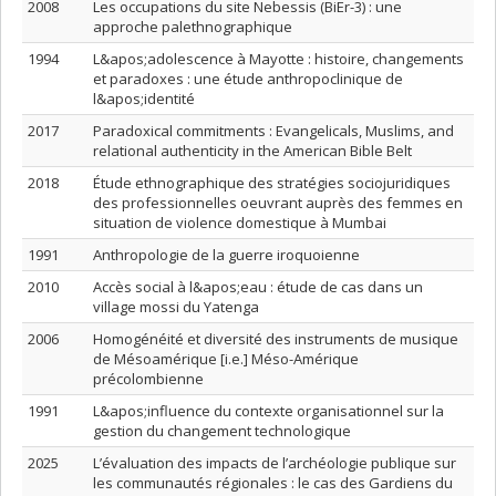
2008
Les occupations du site Nebessis (BiEr-3) : une
approche palethnographique
1994
L&apos;adolescence à Mayotte : histoire, changements
et paradoxes : une étude anthropoclinique de
l&apos;identité
2017
Paradoxical commitments : Evangelicals, Muslims, and
relational authenticity in the American Bible Belt
2018
Étude ethnographique des stratégies sociojuridiques
des professionnelles oeuvrant auprès des femmes en
situation de violence domestique à Mumbai
1991
Anthropologie de la guerre iroquoienne
2010
Accès social à l&apos;eau : étude de cas dans un
village mossi du Yatenga
2006
Homogénéité et diversité des instruments de musique
de Mésoamérique [i.e.] Méso-Amérique
précolombienne
1991
L&apos;influence du contexte organisationnel sur la
gestion du changement technologique
2025
L’évaluation des impacts de l’archéologie publique sur
les communautés régionales : le cas des Gardiens du