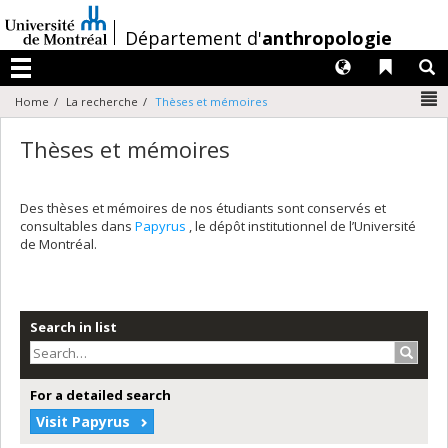
Passer
au
/
Département d'
anthropologie
contenu
Langues
Liens 
R
Menu
N
Home
La recherche
Thèses et mémoires
Thèses et mémoires
Des thèses et mémoires de nos étudiants sont conservés et
consultables dans
Papyrus
, le dépôt institutionnel de l’Université
de Montréal.
Search in list
Search
For a detailed search
Visit Papyrus