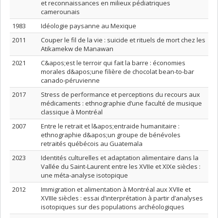
et reconnaissances en milieux pédiatriques
camerounais
1983
Idéologie paysanne au Mexique
2011
Couper le fil de la vie : suicide et rituels de mort chez les
Atikamekw de Manawan
2021
C&apos;est le terroir qui fait la barre : économies
morales d&apos;une filière de chocolat bean-to-bar
canado-péruvienne
2017
Stress de performance et perceptions du recours aux
médicaments : ethnographie d’une faculté de musique
classique à Montréal
2007
Entre le retrait et l&apos;entraide humanitaire :
ethnographie d&apos;un groupe de bénévoles
retraités québécois au Guatemala
2023
Identités culturelles et adaptation alimentaire dans la
Vallée du Saint-Laurent entre les XVIIe et XIXe siècles :
une méta-analyse isotopique
2012
Immigration et alimentation à Montréal aux XVIIe et
XVIIIe siècles : essai d’interprétation à partir d’analyses
isotopiques sur des populations archéologiques