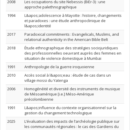
2008
Les occupations du site Nebessis (BiEr-3) : une
approche palethnographique
1994
L&apos;adolescence à Mayotte : histoire, changements
et paradoxes : une étude anthropoclinique de
l&apos;identité
2017
Paradoxical commitments : Evangelicals, Muslims, and
relational authenticity in the American Bible Belt
2018
Étude ethnographique des stratégies sociojuridiques
des professionnelles oeuvrant auprès des femmes en
situation de violence domestique à Mumbai
1991
Anthropologie de la guerre iroquoienne
2010
Accès social à l&apos;eau : étude de cas dans un
village mossi du Yatenga
2006
Homogénéité et diversité des instruments de musique
de Mésoamérique [i.e.] Méso-Amérique
précolombienne
1991
L&apos;influence du contexte organisationnel sur la
gestion du changement technologique
2025
L’évaluation des impacts de l’archéologie publique sur
les communautés régionales : le cas des Gardiens du