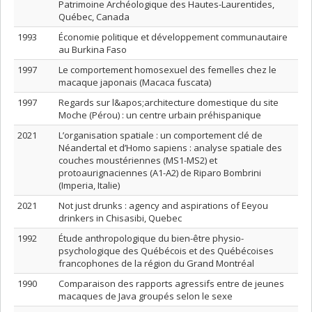
Patrimoine Archéologique des Hautes-Laurentides,
Québec, Canada
1993
Économie politique et développement communautaire
au Burkina Faso
1997
Le comportement homosexuel des femelles chez le
macaque japonais (Macaca fuscata)
1997
Regards sur l&apos;architecture domestique du site
Moche (Pérou) : un centre urbain préhispanique
2021
L’organisation spatiale : un comportement clé de
Néandertal et d’Homo sapiens : analyse spatiale des
couches moustériennes (MS1-MS2) et
protoaurignaciennes (A1-A2) de Riparo Bombrini
(Imperia, Italie)
2021
Not just drunks : agency and aspirations of Eeyou
drinkers in Chisasibi, Quebec
1992
Étude anthropologique du bien-être physio-
psychologique des Québécois et des Québécoises
francophones de la région du Grand Montréal
1990
Comparaison des rapports agressifs entre de jeunes
macaques de Java groupés selon le sexe