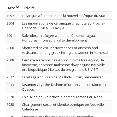
Sort by date in descending order
Sort by title in descending order
Date
Title
1997
La langue afrikaans dans la nouvelle Afrique du Sud
2004
Les importations de céramique chypriote au Proche-
Orient de 1050 à 323 av. J.-C.
1991
Salvadoran refugee women at Colomoncagua,
Honduras : from survival to development
2000
Shattered nevra : performances of distress and
resistance among greek immigrant women in Montreal
2008
Cerbère au temps des &quot; bio-maîtres &quot; : la
biométrie, servante-maîtresse d&apos;une nouvelle
ère biopolitique ? Le cas du programme US-VISIT
2012
Le village iroquoien de Mailhot-Curran, Saint-Anicet
2013
Disunion City : the fashion of urban youth in Montreal,
Quebec
2020
Enjeux de pouvoir chez le bombo Tamang au Népal
1988
Changement social et identité ethnique en Nouvelle-
Calédonie
2015
Spectacle and the one-man band : technology,