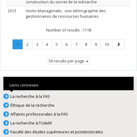
construction du secret de la ménarche
2013
Homo Managerialis : une ethnographie des
gestionnaires de ressources humaines
Number of results :
1118
Page
.
Page
Page
Page
Page
Page
Page
Page
Page
Page
Next
1
2
3
4
5
6
7
8
9
10
Current
page
page.
50 results per page
Liens connexes
La recherche à la FAS
Éthique de la recherche
Affaires professorales à la FAS
La recherche à l'UdeM
Faculté des études supérieures et postdoctorales