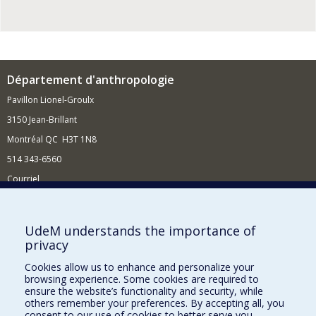
Département d'anthropologie
Pavillon Lionel-Groulx
3150 Jean-Brillant
Montréal QC H3T 1N8
514 343-6560
Courriel
Nouvelles et conférences
Comment soutenir le Département?
UdeM understands the importance of
privacy
BESOIN D'AIDE?
Cookies allow us to enhance and personalize your
Plan du site
browsing experience. Some cookies are required to
Signaler une erreur
ensure the website’s functionality and security, while
others remember your preferences. By accepting all, you
Accessibilité
consent to our use of cookies to better serve you.