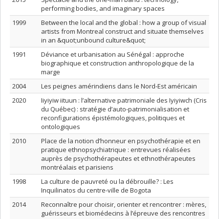
performing bodies, and imaginary spaces
1999
Between the local and the global : how a group of visual
artists from Montreal construct and situate themselves
in an &quot;unbound culture&quot;
1991
Déviance et urbanisation au Sénégal : approche
biographique et construction anthropologique de la
marge
2004
Les peignes amérindiens dans le Nord-Est américain
2020
Iiyiyiw iituun : l’alternative patrimoniale des Iyiyiwch (Cris
du Québec) : stratégie d’auto-patrimonialisation et
reconfigurations épistémologiques, politiques et
ontologiques
2010
Place de la notion d’honneur en psychothérapie et en
pratique ethnopsychiatrique : entrevues réalisées
auprès de psychothérapeutes et ethnothérapeutes
montréalais et parisiens
1998
La culture de pauvreté ou la débrouille? : Les
Inquilinatos du centre-ville de Bogota
2014
Reconnaître pour choisir, orienter et rencontrer : mères,
guérisseurs et biomédecins à l’épreuve des rencontres