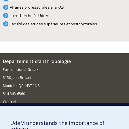
Affaires professorales à la FAS
La recherche à l'UdeM
Faculté des études supérieures et postdoctorales
Département d'anthropologie
Pavillon Lionel-Groulx
3150 Jean-Brillant
Montréal QC H3T 1N8
514 343-6560
Courriel
Nouvelles et conférences
Comment soutenir le Département?
UdeM understands the importance of
privacy