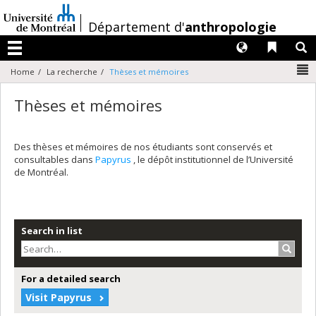
Passer
au
/
Département d'
anthropologie
contenu
Langues
Liens 
R
Menu
N
Home
La recherche
Thèses et mémoires
Thèses et mémoires
Des thèses et mémoires de nos étudiants sont conservés et
consultables dans
Papyrus
, le dépôt institutionnel de l’Université
de Montréal.
Search in list
Search
For a detailed search
Visit Papyrus