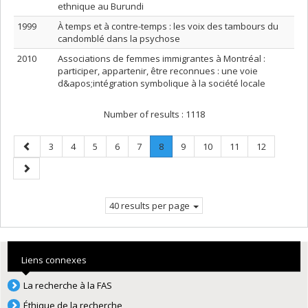
ethnique au Burundi
1999
À temps et à contre-temps : les voix des tambours du
candomblé dans la psychose
2010
Associations de femmes immigrantes à Montréal :
participer, appartenir, être reconnues : une voie
d&apos;intégration symbolique à la société locale
Number of results :
1118
Previous
Page
Page
Page
Page
Page
Page
.
Page
Page
Page
Page
3
4
5
6
7
8
9
10
11
12
page
Current
Next
page.
page
40 results per page
Liens connexes
La recherche à la FAS
Éthique de la recherche