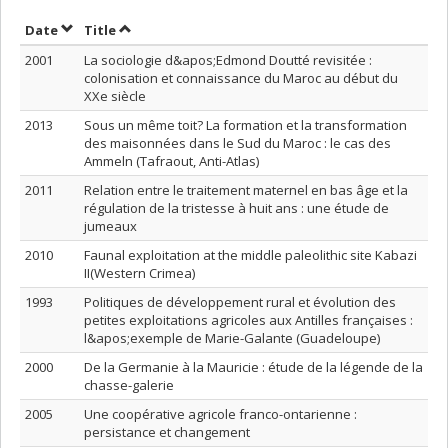
Sort by date in descending order
Sort by title in descending order
Date
Title
2001
La sociologie d&apos;Edmond Doutté revisitée :
colonisation et connaissance du Maroc au début du
XXe siècle
2013
Sous un même toit? La formation et la transformation
des maisonnées dans le Sud du Maroc : le cas des
Ammeln (Tafraout, Anti-Atlas)
2011
Relation entre le traitement maternel en bas âge et la
régulation de la tristesse à huit ans : une étude de
jumeaux
2010
Faunal exploitation at the middle paleolithic site Kabazi
II(Western Crimea)
1993
Politiques de développement rural et évolution des
petites exploitations agricoles aux Antilles françaises :
l&apos;exemple de Marie-Galante (Guadeloupe)
2000
De la Germanie à la Mauricie : étude de la légende de la
chasse-galerie
2005
Une coopérative agricole franco-ontarienne :
persistance et changement