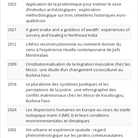
2023
Application de la protéomique pour estimer le sexe
d’individus archéologiques : exploration
méthodologique sur trois cimetières historiques euro-
québécois
2021
A giant snake and a goddess of wealth : experiences of
sorcery and healing in Northeast India
2012
L’éthos reconstructionniste ou comment donner du
sens à l’expérience rituelle contemporaine de Juifs
Montréalais
2009
L’institutionnalisation de la migration masculine chez les
Mossi : une étude d’un changement socioculturel au
Burkina Faso
2016
Le pluralisme des systèmes juridiques et les
perceptions de la justice : une ethnographie des
conflits matrimoniaux chez les Mossi de Koudougou,
Burkina Faso
2024
Les dispersions humaines en Europe au cours du stade
isotopique marin 3 (MIS 3) et leurs conditions
environnementales et climatiques
2002
Vie urbaine et expérience spatiale : regard
phénoménologique sur les jardins communautaires