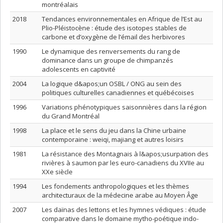
montréalais
2018
Tendances environnementales en Afrique de l’Est au
Plio-Pléistocène : étude des isotopes stables de
carbone et d’oxygène de l’émail des herbivores
1990
Le dynamique des renversements du rang de
dominance dans un groupe de chimpanzés
adolescents en captivité
2004
La logique d&apos;un OSBL / ONG au sein des
politiques culturelles canadiennes et québécoises
1996
Variations phénotypiques saisonnières dans la région
du Grand Montréal
1998
La place et le sens du jeu dans la Chine urbaine
contemporaine : weiqi, majiang et autres loisirs
1981
La résistance des Montagnais à l&apos;usurpation des
rivières à saumon par les euro-canadiens du XVIIe au
XXe siècle
1994
Les fondements anthropologiques et les thèmes
architecturaux de la médecine arabe au Moyen Âge
2007
Les daïnas des lettons et les hymnes védiques : étude
comparative dans le domaine mytho-poétique indo-