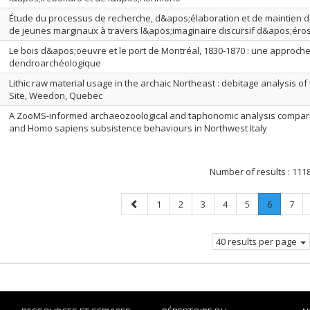
Étude du processus de recherche, d&apos;élaboration et de maintien de
de jeunes marginaux à travers l&apos;imaginaire discursif d&apos;éro
Le bois d&apos;oeuvre et le port de Montréal, 1830-1870 : une approch
dendroarchéologique
Lithic raw material usage in the archaic Northeast : debitage analysis 
Site, Weedon, Quebec
A ZooMS-informed archaeozoological and taphonomic analysis compar
and Homo sapiens subsistence behaviours in Northwest Italy
Number of results :
111
Previous
Page
Page
Page
Page
Page
Page
.
Page
1
2
3
4
5
6
7
page
Current
page.
40 results per page