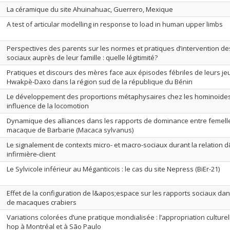
La céramique du site Ahuinahuac, Guerrero, Mexique
A test of articular modelling in response to load in human upper limbs
Perspectives des parents sur les normes et pratiques d’intervention des
sociaux auprès de leur famille : quelle légitimité?
Pratiques et discours des mères face aux épisodes fébriles de leurs j
Hwakpè-Daxo dans la région sud de la république du Bénin
Le développement des proportions métaphysaires chez les hominoïdes 
influence de la locomotion
Dynamique des alliances dans les rapports de dominance entre femelle
macaque de Barbarie (Macaca sylvanus)
Le signalement de contexts micro- et macro-sociaux durant la relation 
infirmière-client
Le Sylvicole inférieur au Méganticois : le cas du site Nepress (BiEr-21)
Effet de la configuration de l&apos;espace sur les rapports sociaux dan
de macaques crabiers
Variations colorées d’une pratique mondialisée : l’appropriation culturelle
hop à Montréal et à São Paulo