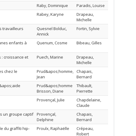
Raby, Dominique
Paradis, Louise
Rabey, Karyne
Drapeau,
Michelle
 travailleurs
Quesnel Bolduc,
Fortin, Sylvie
Annick
eunes enfants à
Quenum, Cosme
Bibeau, Gilles
: croissance et
Puech, Marine
Drapeau,
Michelle
s chez le
Prud&apos;homme,
Chapais,
Jean
Bernard
d&apos;aide
Prud&apos;homme
Thibault,
Brisson, Diane
Pierrette
Provençal, Julie
Chapdelaine,
Claude
s un groupe captif
Provençal,
Chapais,
Delphine
Bernard
 du graffiti hip-
Proulx, Raphaëlle
Crépeau,
Robert