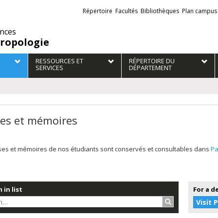
Liens
Répertoire
Facultés
Bibliothèques
Plan campus
externes
ences
ropologie
RESSOURCES ET
RÉPERTOIRE DU
SERVICES
DÉPARTEMENT
es et mémoires
ses et mémoires de nos étudiants sont conservés et consultables dans
P
 in list
For a d
Search…
Visit 