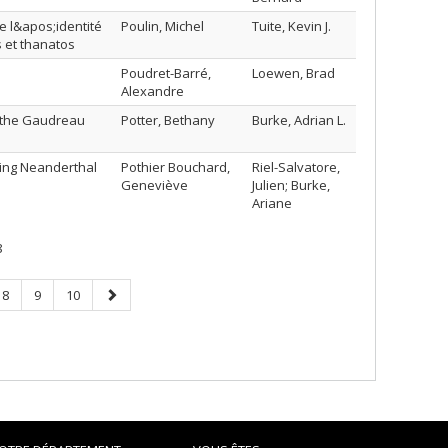
 l&apos;identité
Poulin, Michel
Tuite, Kevin J.
s et thanatos
e
Poudret-Barré,
Loewen, Brad
Alexandre
of the Gaudreau
Potter, Bethany
Burke, Adrian L.
ing Neanderthal
Pothier Bouchard,
Riel-Salvatore,
Geneviève
Julien; Burke,
Ariane
8
Page
Page
Page
Next
8
9
10
page