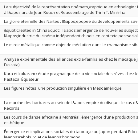
La subjectivité de la représentation cinématographique en ethnologie : 
à l&apos;arc de Jean Rouch et Reassemblage de Trinh T. Minh-ha
La gloire éternelle des Nartes : l&apos;épopée du développements sav
&quot;Created in China&quot; : l&apos;émergence de nouvelles subject
l&apos;industrie du cinéma indépendant chinois en contexte postsocial
Le miroir métallique comme objet de médiation dans le chamanisme sib
Analyse expérimentale des alliances extra-familiales chez le macaque
Fuscata)
Kara et kakaram : étude pragmatique de la vie sociale des rêves chez l
Pastaza, Équateur
Les figures hôtes, une production singulière en Mésoamérique
La marche des barbares au sein de l&apos;empire du disque : le cas d
Records
Les cours de danse africaine à Montréal, émergence d’une production so
esthétique
Émergence et implications sociales du tatouage au Japon pendant Edo :
l&apos;irebokuro et de l&apos;horimono