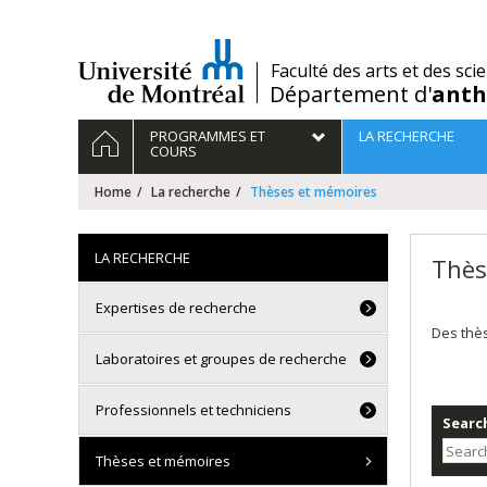
Passer
au
contenu
/
Faculté des arts et des sci
Département d'
anth
Navigation
HOME
PROGRAMMES ET
LA RECHERCHE
principale
COURS
Home
La recherche
Thèses et mémoires
LA RECHERCHE
Thès
Expertises de recherche
Des thè
Laboratoires et groupes de recherche
Professionnels et techniciens
Search
Thèses et mémoires