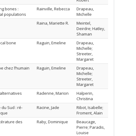
Robert
ong bones :
Rainville, Rebecca
Drapeau,
al populations
Michelle
Raina, Mariette R.
Meintel,
Deirdre; Hatley,
Shaman
ical bone
Raguin, Emeline
Drapeau,
Michelle;
Streeter,
Margaret
pe chez l’humain
Raguin, Emeline
Drapeau,
Michelle;
Streeter,
Margaret
alternatives
Radenne, Marion
Halperin,
Christina
 du Sud : ré-
Racine, Jade
Ribot, Isabelle;
ique
Froment, Alain
ttérature des
Raby, Dominique
Beaucage,
Pierre; Paradis,
Louise