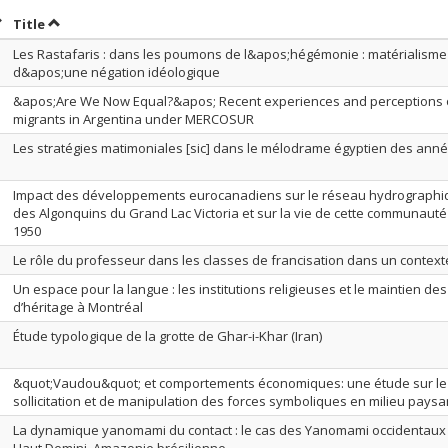
ort by date in descending order
Sort by title in descending order
Title
Les Rastafaris : dans les poumons de l&apos;hégémonie : matérialism
d&apos;une négation idéologique
&apos;Are We Now Equal?&apos; Recent experiences and perceptions 
migrants in Argentina under MERCOSUR
Les stratégies matimoniales [sic] dans le mélodrame égyptien des anné
Impact des développements eurocanadiens sur le réseau hydrographiqu
des Algonquins du Grand Lac Victoria et sur la vie de cette communauté
1950
Le rôle du professeur dans les classes de francisation dans un contex
Un espace pour la langue : les institutions religieuses et le maintien de
d’héritage à Montréal
Étude typologique de la grotte de Ghar-i-Khar (Iran)
&quot;Vaudou&quot; et comportements économiques: une étude sur le
sollicitation et de manipulation des forces symboliques en milieu paysa
La dynamique yanomami du contact : le cas des Yanomami occidentaux 