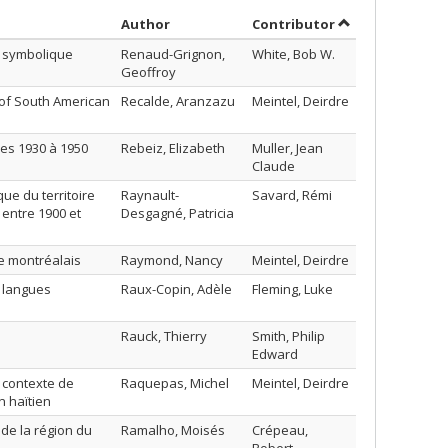
Sort by author in descending order
by contributor 
Author
Contributor
e symbolique
Renaud-Grignon,
White, Bob W.
Geoffroy
of South American
Recalde, Aranzazu
Meintel, Deirdre
es 1930 à 1950
Rebeiz, Elizabeth
Muller, Jean
Claude
e du territoire
Raynault-
Savard, Rémi
 entre 1900 et
Desgagné, Patricia
te montréalais
Raymond, Nancy
Meintel, Deirdre
s langues
Raux-Copin, Adèle
Fleming, Luke
Rauck, Thierry
Smith, Philip
Edward
 contexte de
Raquepas, Michel
Meintel, Deirdre
n haïtien
de la région du
Ramalho, Moisés
Crépeau,