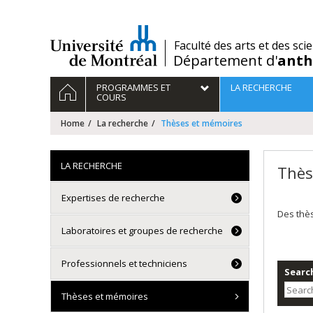
Passer
au
contenu
/
Faculté des arts et des sci
Département d'
anth
Navigation
HOME
PROGRAMMES ET
LA RECHERCHE
principale
COURS
Home
La recherche
Thèses et mémoires
LA RECHERCHE
Thès
Expertises de recherche
Des thè
Laboratoires et groupes de recherche
Professionnels et techniciens
Search
Thèses et mémoires