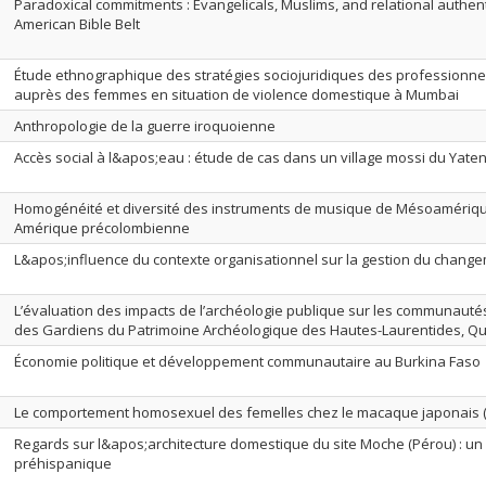
Paradoxical commitments : Evangelicals, Muslims, and relational authenti
American Bible Belt
Étude ethnographique des stratégies sociojuridiques des professionne
auprès des femmes en situation de violence domestique à Mumbai
Anthropologie de la guerre iroquoienne
Accès social à l&apos;eau : étude de cas dans un village mossi du Yate
Homogénéité et diversité des instruments de musique de Mésoamérique
Amérique précolombienne
L&apos;influence du contexte organisationnel sur la gestion du chang
L’évaluation des impacts de l’archéologie publique sur les communautés 
des Gardiens du Patrimoine Archéologique des Hautes-Laurentides, Q
Économie politique et développement communautaire au Burkina Faso
Le comportement homosexuel des femelles chez le macaque japonais 
Regards sur l&apos;architecture domestique du site Moche (Pérou) : un
préhispanique