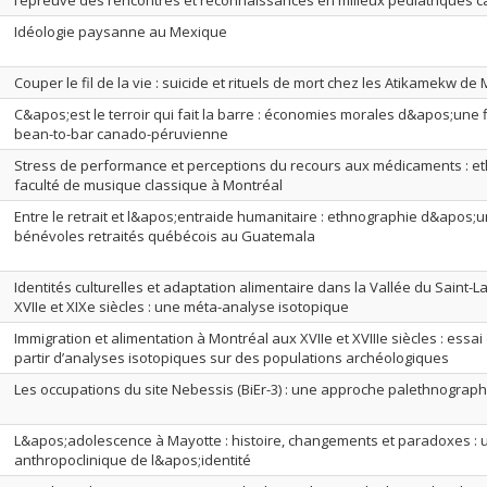
l’épreuve des rencontres et reconnaissances en milieux pédiatriques 
Idéologie paysanne au Mexique
Couper le fil de la vie : suicide et rituels de mort chez les Atikamekw 
C&apos;est le terroir qui fait la barre : économies morales d&apos;une f
bean-to-bar canado-péruvienne
Stress de performance et perceptions du recours aux médicaments : e
faculté de musique classique à Montréal
Entre le retrait et l&apos;entraide humanitaire : ethnographie d&apos;
bénévoles retraités québécois au Guatemala
Identités culturelles et adaptation alimentaire dans la Vallée du Saint-L
XVIIe et XIXe siècles : une méta-analyse isotopique
Immigration et alimentation à Montréal aux XVIIe et XVIIIe siècles : essai 
partir d’analyses isotopiques sur des populations archéologiques
Les occupations du site Nebessis (BiEr-3) : une approche palethnograp
L&apos;adolescence à Mayotte : histoire, changements et paradoxes : 
anthropoclinique de l&apos;identité