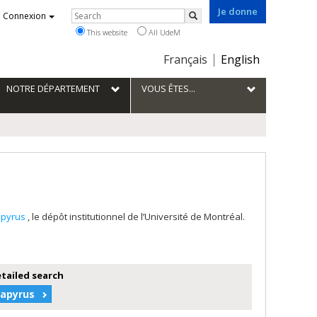
Je donne
Rechercher
Connexion
Search
This website
All UdeM
Choix
Français
English
de
la
NOTRE DÉPARTEMENT
VOUS ÊTES...
langue
apyrus
, le dépôt institutionnel de l’Université de Montréal.
etailed search
Papyrus