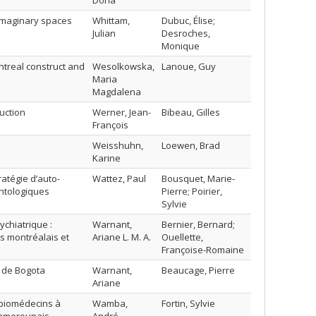
Dona
imaginary spaces
Whittam,
Dubuc, Élise;
Julian
Desroches,
Monique
ntreal construct and
Wesolkowska,
Lanoue, Guy
Maria
Magdalena
uction
Werner, Jean-
Bibeau, Gilles
François
Weisshuhn,
Loewen, Brad
Karine
tratégie d’auto-
Wattez, Paul
Bousquet, Marie-
ontologiques
Pierre; Poirier,
Sylvie
chiatrique :
Warnant,
Bernier, Bernard;
s montréalais et
Ariane L. M. A.
Ouellette,
Françoise-Romaine
e de Bogota
Warnant,
Beaucage, Pierre
Ariane
t biomédecins à
Wamba,
Fortin, Sylvie