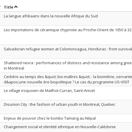
ort by date in descending order
Sort by title in descending order
Title
La langue afrikaans dans la nouvelle Afrique du Sud
Les importations de céramique chypriote au Proche-Orient de 1050 à 323 
Salvadoran refugee women at Colomoncagua, Honduras : from surviva
Shattered nevra : performances of distress and resistance among gr
in Montreal
Cerbère au temps des &quot; bio-maîtres &quot; : la biométrie, servant
d&apos;une nouvelle ère biopolitique ? Le cas du programme US-VISIT
Le village iroquoien de Mailhot-Curran, Saint-Anicet
Disunion City : the fashion of urban youth in Montreal, Quebec
Enjeux de pouvoir chez le bombo Tamang au Népal
Changement social et identité ethnique en Nouvelle-Calédonie