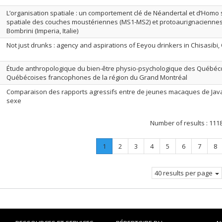
L’organisation spatiale : un comportement clé de Néandertal et d’Homo 
spatiale des couches moustériennes (MS1-MS2) et protoaurignaciennes 
Bombrini (Imperia, Italie)
Not just drunks : agency and aspirations of Eeyou drinkers in Chisasibi
Étude anthropologique du bien-être physio-psychologique des Québéco
Québécoises francophones de la région du Grand Montréal
Comparaison des rapports agressifs entre de jeunes macaques de Java
sexe
Number of results :
111
Page
.
Page
Page
Page
Page
Page
Page
Pa
1
2
3
4
5
6
7
8
Current
page.
40 results per page