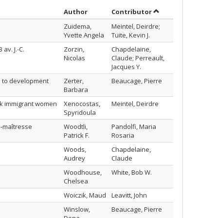
Sort by author in descending order
by contributor in 
Author
Contributor
Zuidema,
Meintel, Deirdre;
Yvette Angela
Tuite, Kevin J.
av. J.-C.
Zorzin,
Chapdelaine,
Nicolas
Claude; Perreault,
Jacques Y.
l to development
Zerter,
Beaucage, Pierre
Barbara
eek immigrant women
Xenocostas,
Meintel, Deirdre
Spyridoula
e-maîtresse
Woodtli,
Pandolfi, Maria
Patrick F.
Rosaria
Woods,
Chapdelaine,
Audrey
Claude
Woodhouse,
White, Bob W.
Chelsea
Woiczik, Maud
Leavitt, John
Winslow,
Beaucage, Pierre