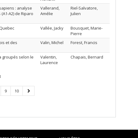
sapiens : analyse
Vallerand,
Riel-Salvatore,
(A1-A2) de Riparo
Amélie
Julien
, Quebec
Vallée, Jacky
Bousquet, Marie-
Pierre
is et des
Valin, Michel
Forest, Francis
 groupés selon le
Valentin,
Chapais, Bernard
Laurence
8
ge
Page
Page
Next
9
10
page