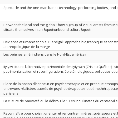
Spectacle and the one-man band : technology, performing bodies, and 
Between the local and the global : how a group of visual artists from Mo
situate themselves in an &quot;unbound culture&quot;
Déviance et urbanisation au Sénégal : approche biographique et constr
anthropologique de la marge
Les peignes amérindiens dans le Nord-Est américain
Iiyiyiw iituun : l’alternative patrimoniale des Iyiyiwch (Cris du Québec) : s
patrimonialisation et reconfigurations épistémologiques, politiques et 
Place de la notion d’honneur en psychothérapie et en pratique ethnopsy
entrevues réalisées auprès de psychothérapeutes et ethnothérapeute
parisiens
La culture de pauvreté ou la débrouille? : Les Inquilinatos du centre-vill
Reconnaître pour choisir, orienter et rencontrer : mères, guérisseurs e