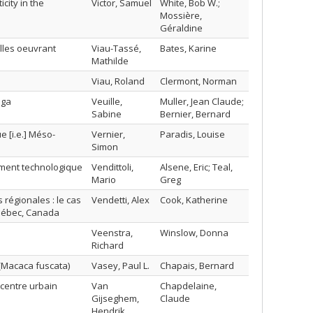
city in the
Victor, Samuel
White, Bob W.;
Mossière,
Géraldine
lles oeuvrant
Viau-Tassé,
Bates, Karine
Mathilde
Viau, Roland
Clermont, Norman
nga
Veuille,
Muller, Jean Claude;
Sabine
Bernier, Bernard
 [i.e.] Méso-
Vernier,
Paradis, Louise
Simon
ement technologique
Vendittoli,
Alsene, Eric; Teal,
Mario
Greg
régionales : le cas
Vendetti, Alex
Cook, Katherine
uébec, Canada
Veenstra,
Winslow, Donna
Richard
(Macaca fuscata)
Vasey, Paul L.
Chapais, Bernard
 centre urbain
Van
Chapdelaine,
Gijseghem,
Claude
Hendrik