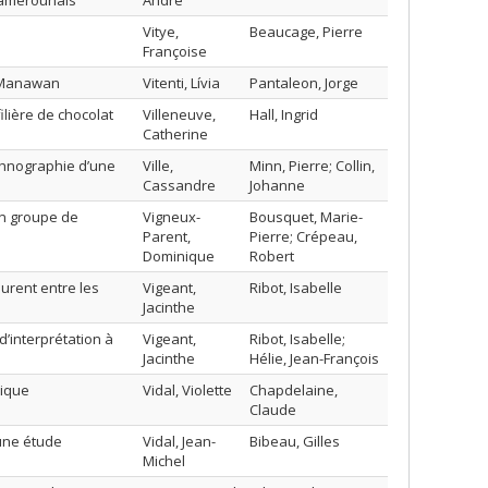
camerounais
André
Vitye,
Beaucage, Pierre
Françoise
de Manawan
Vitenti, Lívia
Pantaleon, Jorge
ilière de chocolat
Villeneuve,
Hall, Ingrid
Catherine
thnographie d’une
Ville,
Minn, Pierre; Collin,
Cassandre
Johanne
un groupe de
Vigneux-
Bousquet, Marie-
Parent,
Pierre; Crépeau,
Dominique
Robert
aurent entre les
Vigeant,
Ribot, Isabelle
Jacinthe
d’interprétation à
Vigeant,
Ribot, Isabelle;
Jacinthe
Hélie, Jean-François
hique
Vidal, Violette
Chapdelaine,
Claude
une étude
Vidal, Jean-
Bibeau, Gilles
Michel