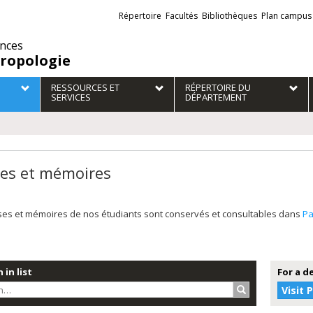
Liens
Répertoire
Facultés
Bibliothèques
Plan campus
externes
ences
ropologie
RESSOURCES ET
RÉPERTOIRE DU
SERVICES
DÉPARTEMENT
es et mémoires
ses et mémoires de nos étudiants sont conservés et consultables dans
P
 in list
For a d
Search…
Visit 