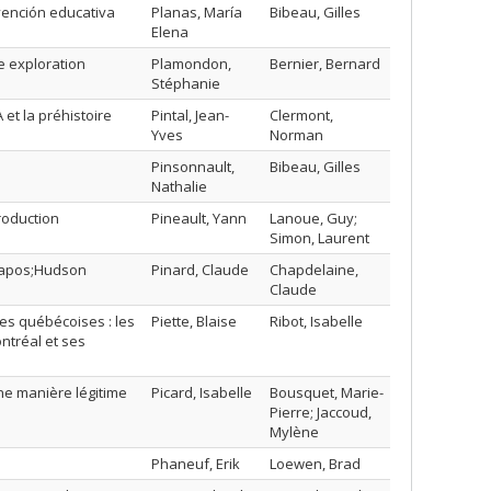
rvención educativa
Planas, María
Bibeau, Gilles
Elena
e exploration
Plamondon,
Bernier, Bernard
Stéphanie
 et la préhistoire
Pintal, Jean-
Clermont,
Yves
Norman
Pinsonnault,
Bibeau, Gilles
Nathalie
roduction
Pineault, Yann
Lanoue, Guy;
Simon, Laurent
d&apos;Hudson
Pinard, Claude
Chapdelaine,
Claude
ues québécoises : les
Piette, Blaise
Ribot, Isabelle
ntréal et ses
ne manière légitime
Picard, Isabelle
Bousquet, Marie-
Pierre; Jaccoud,
Mylène
Phaneuf, Erik
Loewen, Brad