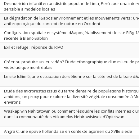
Desnutrición infantil en un distrito popular de Lima, Perú : por una inte
sensible a modelos locales
La dégradation de l&apos;environnement et les mouvements verts : un
anthropologique du concept de nature en Occident
Configuration spatiale et système d&apos;établissement : le site EiBg-1A
récente à Blanc-Sablon
Exil et refuge : réponse du RIVO
Créer ou produire un jeu vidéo? Étude ethnographique d’un milieu de p
vidéoludique montréalais
Le site IcGm-5, une occupation dorsétienne sur la côte est de la baie 
Étude des microrestes issus du tartre dentaire de populations historiq
amidons, un proxy pour explorer la diversité végétale consommée à Mo
environs
Waskapiwin Nahitatowin ou comment résoudre les conflits internes d’u
dans la communauté des Atikamekw Nehirowisiwok d’Opitciwan
Angra C, une épave hollandaise en contexte açoréen du XVIIe siècle