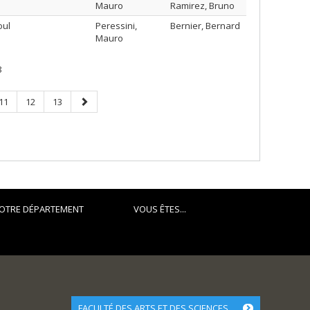
Mauro
Ramirez, Bruno
oul
Peressini,
Bernier, Bernard
Mauro
8
Page
Page
Page
Next
11
12
13
page
OTRE DÉPARTEMENT
VOUS ÊTES...
FACULTÉ DES ARTS ET DES SCIENCES