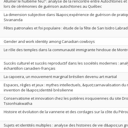
Allumer le huitième feu? : analyse de la rencontre entre Autochtones e
lors de cérémonies de guérison autochtones au Québec
La dimension subjective dans l&apos;expérience de guérison de prati
Sivananda
Fêtes patronales et foi populaire : étude de la fête de San Isidro Labra
Gender and work identity among Canadian cowboys
Le rôle des temples dans la communauté immigrante hindoue de Montr
Succès culturel et succès reproductif dans les sociétés modernes : an
échantillon canadien-français
La capoeira, un mouvement marginal brésilien devenu art martial
Espaces, règles et jeux : mythes intellectuels, &quot;carnavalisation d
invention de l&apos;identité brésilienne
Conservatisme et innovation chez les potières iroquoiennes du site Dro
Tsiionhiakwatha
Histoire et évolution de la vannerie et des cordages sur la côte du Péro
Sujets et identités multiples : analyse des histoires de vie d&apos;un g