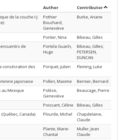
Sort by author in descending order
by contributor i
Author
Contributor
que de la couche I-J
Pothier
Burke, Ariane
ce)
Bouchard,
Geneviève
Portier, Nina
Bibeau, Gilles
 : encuentro de
Portela Guarín,
Bibeau, Gilles;
Hugo
PETERSEN,
DUNCAN
la consécration des
Porquet, Julien
Fleming, Luke
 féminine japonaise
Polleri, Maxime
Bernier, Bernard
NG au Mexique
Polèse,
Beaucage, Pierre
Geneviève
Poissant, Céline
Bibeau, Gilles
y (Québec, Canada)
Plourde, Michel
Chapdelaine,
Claude
Plante, Marie-
Muller, Jean
Chantal
Claude