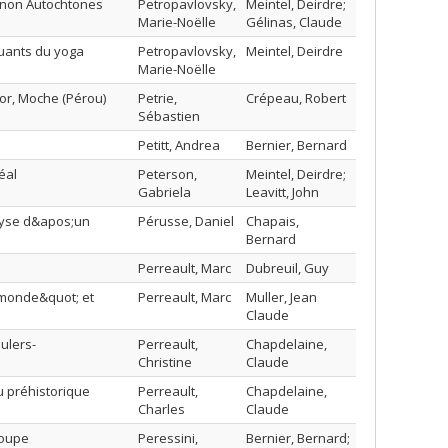
t non Autochtones
Petropavlovsky,
Meintel, Deirdre;
Marie-Noëlle
Gélinas, Claude
quants du yoga
Petropavlovsky,
Meintel, Deirdre
Marie-Noëlle
dor, Moche (Pérou)
Petrie,
Crépeau, Robert
Sébastien
Petitt, Andrea
Bernier, Bernard
éal
Peterson,
Meintel, Deirdre;
Gabriela
Leavitt, John
alyse d&apos;un
Pérusse, Daniel
Chapais,
Bernard
Perreault, Marc
Dubreuil, Guy
u monde&quot; et
Perreault, Marc
Muller, Jean
Claude
ulers-
Perreault,
Chapdelaine,
Christine
Claude
u préhistorique
Perreault,
Chapdelaine,
Charles
Claude
roupe
Peressini,
Bernier, Bernard;