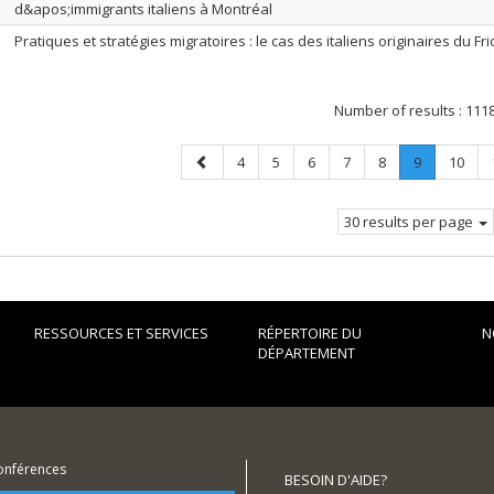
d&apos;immigrants italiens à Montréal
Pratiques et stratégies migratoires : le cas des italiens originaires du Fri
Number of results :
111
Previous
Page
Page
Page
Page
Page
Page
.
Page
4
5
6
7
8
9
10
page
Current
page.
30 results per page
RESSOURCES ET SERVICES
RÉPERTOIRE DU
N
DÉPARTEMENT
conférences
BESOIN D'AIDE?