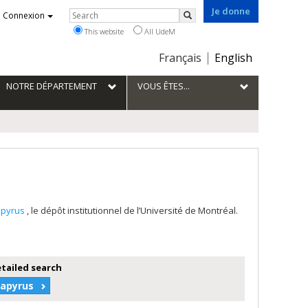
Je donne
Rechercher
Connexion
Search
This website
All UdeM
Choix
Français
English
de
la
NOTRE DÉPARTEMENT
VOUS ÊTES...
langue
apyrus
, le dépôt institutionnel de l’Université de Montréal.
etailed search
Papyrus