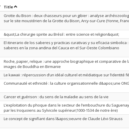
ort by date in descending order
Sort by title in descending order
Title
Grotte du Bison : deux chasseurs pour un gibier : analyse archéozoologi
sur le site moustérien de la Grotte du Bison, Arcy-sur-Cure (Yonne, Fran
&quot;La chirurgie spirite au Brésil : entre science et religion&quot;
El itinerario de los saberes y practicas curativas y su eficacia simbolica
saberes en la zona andina del Cauca en el Sur-Oeste Colombiano
Roche, papier, relique : une approche biographique et comparative de 
images de Bouddha en Birmanie
Le kawaii : répercussion d’un idéal culturel et médiatique sur l’identité
Communauté et ethnicité : la culture organisationnelle d&apos;une O
Cancer et guérison : du sens de la maladie au sens de la vie
L’exploitation du phoque dans le secteur de l’embouchure du Saguena
par les Iroquoiens au Sylvicole supérieur(1000-1534 de notre ère)
Le concept de signifiant dans l&apos;oeuvre de Claude Lévi-Strauss