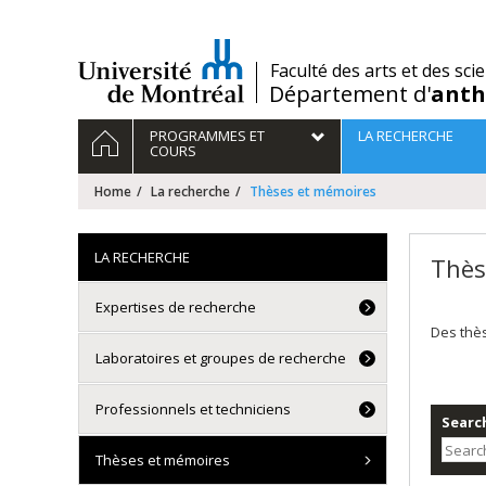
Passer
au
contenu
/
Faculté des arts et des sci
Département d'
anth
Navigation
HOME
PROGRAMMES ET
LA RECHERCHE
principale
COURS
Home
La recherche
Thèses et mémoires
LA RECHERCHE
Thès
Expertises de recherche
Des thè
Laboratoires et groupes de recherche
Professionnels et techniciens
Search
Thèses et mémoires