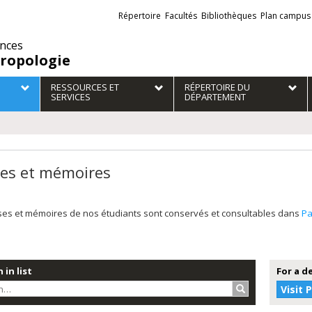
Liens
Répertoire
Facultés
Bibliothèques
Plan campus
externes
ences
ropologie
RESSOURCES ET
RÉPERTOIRE DU
SERVICES
DÉPARTEMENT
es et mémoires
ses et mémoires de nos étudiants sont conservés et consultables dans
P
 in list
For a d
Search…
Visit 