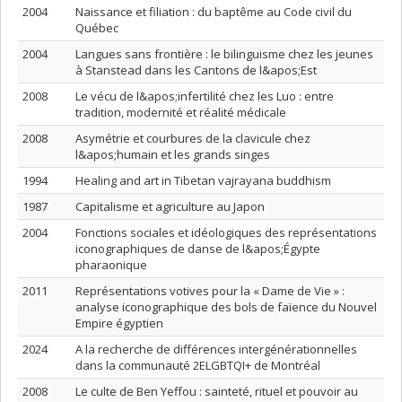
2004
Naissance et filiation : du baptême au Code civil du
Québec
2004
Langues sans frontière : le bilinguisme chez les jeunes
à Stanstead dans les Cantons de l&apos;Est
2008
Le vécu de l&apos;infertilité chez les Luo : entre
tradition, modernité et réalité médicale
2008
Asymétrie et courbures de la clavicule chez
l&apos;humain et les grands singes
1994
Healing and art in Tibetan vajrayana buddhism
1987
Capitalisme et agriculture au Japon
2004
Fonctions sociales et idéologiques des représentations
iconographiques de danse de l&apos;Égypte
pharaonique
2011
Représentations votives pour la « Dame de Vie » :
analyse iconographique des bols de faïence du Nouvel
Empire égyptien
2024
A la recherche de différences intergénérationnelles
dans la communauté 2ELGBTQI+ de Montréal
2008
Le culte de Ben Yeffou : sainteté, rituel et pouvoir au