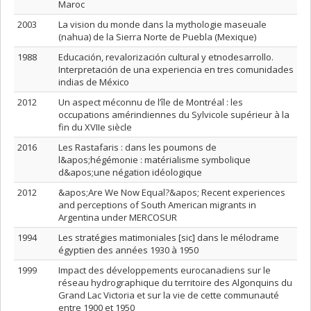
Maroc
2003
La vision du monde dans la mythologie maseuale
(nahua) de la Sierra Norte de Puebla (Mexique)
1988
Educación, revalorización cultural y etnodesarrollo.
Interpretación de una experiencia en tres comunidades
indias de México
2012
Un aspect méconnu de l’île de Montréal : les
occupations amérindiennes du Sylvicole supérieur à la
fin du XVIIe siècle
2016
Les Rastafaris : dans les poumons de
l&apos;hégémonie : matérialisme symbolique
d&apos;une négation idéologique
2012
&apos;Are We Now Equal?&apos; Recent experiences
and perceptions of South American migrants in
Argentina under MERCOSUR
1994
Les stratégies matimoniales [sic] dans le mélodrame
égyptien des années 1930 à 1950
1999
Impact des développements eurocanadiens sur le
réseau hydrographique du territoire des Algonquins du
Grand Lac Victoria et sur la vie de cette communauté
entre 1900 et 1950