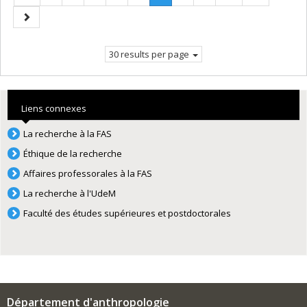
page
Current
Next
page.
page
30 results per page
Liens connexes
La recherche à la FAS
Éthique de la recherche
Affaires professorales à la FAS
La recherche à l'UdeM
Faculté des études supérieures et postdoctorales
Département d'anthropologie