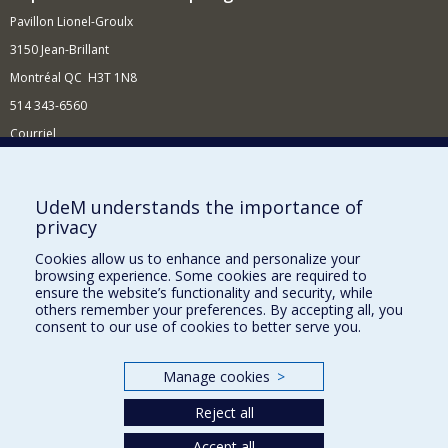
Pavillon Lionel-Groulx
3150 Jean-Brillant
Montréal QC H3T 1N8
514 343-6560
Courriel
Nouvelles et conférences
Comment soutenir le Département?
UdeM understands the importance of
privacy
BESOIN D'AIDE?
Cookies allow us to enhance and personalize your
Plan du site
browsing experience. Some cookies are required to
Signaler une erreur
ensure the website’s functionality and security, while
others remember your preferences. By accepting all, you
Accessibilité
consent to our use of cookies to better serve you.
FACULTÉ DES ARTS ET DES SCIENCES
Manage cookies
>
Nos départements et écoles
Reject all
Nos centres d'études
Nos programmes et cours
Accept all