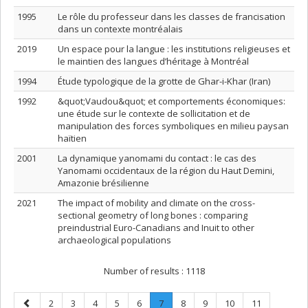
1995
Le rôle du professeur dans les classes de francisation
dans un contexte montréalais
2019
Un espace pour la langue : les institutions religieuses et
le maintien des langues d’héritage à Montréal
1994
Étude typologique de la grotte de Ghar-i-Khar (Iran)
1992
&quot;Vaudou&quot; et comportements économiques:
une étude sur le contexte de sollicitation et de
manipulation des forces symboliques en milieu paysan
haïtien
2001
La dynamique yanomami du contact : le cas des
Yanomami occidentaux de la région du Haut Demini,
Amazonie brésilienne
2021
The impact of mobility and climate on the cross-
sectional geometry of long bones : comparing
preindustrial Euro-Canadians and Inuit to other
archaeological populations
Number of results :
1118
Previous
Page
Page
Page
Page
Page
Page
.
Page
Page
Page
Page
2
3
4
5
6
7
8
9
10
11