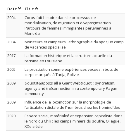
Sort by date in descending order
Sort by title in descending order
Date
Title
2004
Corps-fait-histoire dans le processus de
mondialisation, de migration et d&apos;insertion :
Parcours de femmes immigrantes péruviennes à
Montréal
2004
Moniteurs et campeurs : ethnographie d&apos;un camp
de vacances spécialisé
2017
La formation historique et la structure actuelle du
racisme en Louisiane
2005
La prostitution comme expériences vécues : récits de
corps marqués à Tarija, Bolivie
2009
&quot;It&apos;s all a Giant Web&quot; : syncretism,
agency and (re)connection in a contemporary Pagan
community
2009
Influence de la locomotion sur la morphologie de
l’articulation distale de l’humérus chez les hominoïdes
2020
Espace social, matérialité et expansion capitaliste dans
le Nord du Chili : les camps miniers du soufre, Ollagüe,
XXe siècle