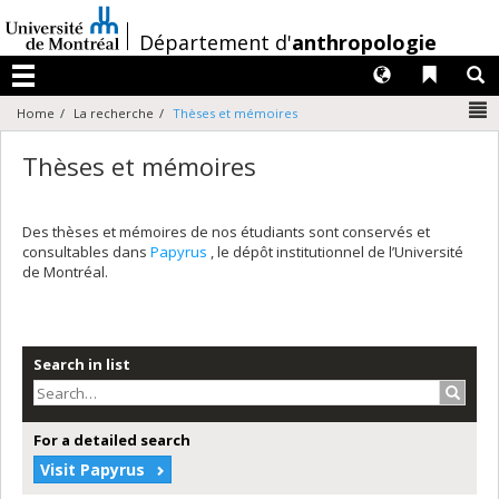
Passer
au
/
Département d'
anthropologie
contenu
Langues
Liens 
R
Menu
N
Home
La recherche
Thèses et mémoires
Thèses et mémoires
Des thèses et mémoires de nos étudiants sont conservés et
consultables dans
Papyrus
, le dépôt institutionnel de l’Université
de Montréal.
Search in list
Search
For a detailed search
Visit Papyrus