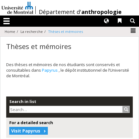
Passer
au
/
Département d'
anthropologie
contenu
Langues
Liens 
R
Menu
N
Home
La recherche
Thèses et mémoires
Thèses et mémoires
Des thèses et mémoires de nos étudiants sont conservés et
consultables dans
Papyrus
, le dépôt institutionnel de l’Université
de Montréal.
Search in list
Search
For a detailed search
Visit Papyrus