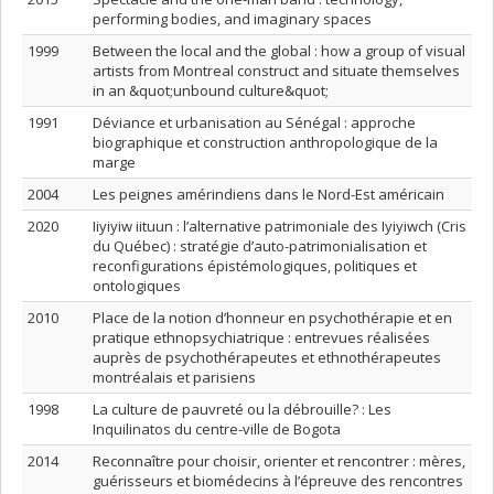
performing bodies, and imaginary spaces
1999
Between the local and the global : how a group of visual
artists from Montreal construct and situate themselves
in an &quot;unbound culture&quot;
1991
Déviance et urbanisation au Sénégal : approche
biographique et construction anthropologique de la
marge
2004
Les peignes amérindiens dans le Nord-Est américain
2020
Iiyiyiw iituun : l’alternative patrimoniale des Iyiyiwch (Cris
du Québec) : stratégie d’auto-patrimonialisation et
reconfigurations épistémologiques, politiques et
ontologiques
2010
Place de la notion d’honneur en psychothérapie et en
pratique ethnopsychiatrique : entrevues réalisées
auprès de psychothérapeutes et ethnothérapeutes
montréalais et parisiens
1998
La culture de pauvreté ou la débrouille? : Les
Inquilinatos du centre-ville de Bogota
2014
Reconnaître pour choisir, orienter et rencontrer : mères,
guérisseurs et biomédecins à l’épreuve des rencontres