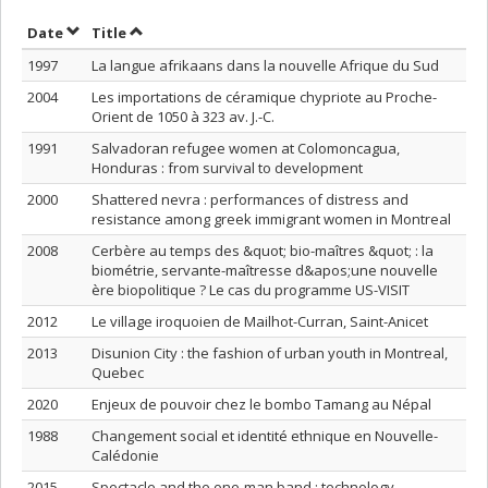
Sort by date in descending order
Sort by title in descending order
Date
Title
1997
La langue afrikaans dans la nouvelle Afrique du Sud
2004
Les importations de céramique chypriote au Proche-
Orient de 1050 à 323 av. J.-C.
1991
Salvadoran refugee women at Colomoncagua,
Honduras : from survival to development
2000
Shattered nevra : performances of distress and
resistance among greek immigrant women in Montreal
2008
Cerbère au temps des &quot; bio-maîtres &quot; : la
biométrie, servante-maîtresse d&apos;une nouvelle
ère biopolitique ? Le cas du programme US-VISIT
2012
Le village iroquoien de Mailhot-Curran, Saint-Anicet
2013
Disunion City : the fashion of urban youth in Montreal,
Quebec
2020
Enjeux de pouvoir chez le bombo Tamang au Népal
1988
Changement social et identité ethnique en Nouvelle-
Calédonie
2015
Spectacle and the one-man band : technology,