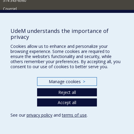
514 343-6560
Courriel
Nouvelles et conférences
Comment soutenir le Département?
UdeM understands the importance of
privacy
BESOIN D'AIDE?
Cookies allow us to enhance and personalize your
Plan du site
browsing experience. Some cookies are required to
Signaler une erreur
ensure the website’s functionality and security, while
others remember your preferences. By accepting all, you
Accessibilité
consent to our use of cookies to better serve you.
FACULTÉ DES ARTS ET DES SCIENCES
Manage cookies
>
Nos départements et écoles
Reject all
Nos centres d'études
Nos programmes et cours
Accept all
See our
privacy policy
and
terms of use
.
Privacy
Terms of use