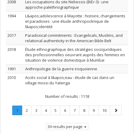
2008
Les occupations du site Nebessis (BiEr-3) : une
approche palethnographique
1994
L&apos;adolescence à Mayotte : histoire, changements
et paradoxes : une étude anthropoclinique de
l&apos;identité
2017
Paradoxical commitments : Evangelicals, Muslims, and
relational authenticity in the American Bible Belt
2018
Étude ethnographique des stratégies sociojuridiques
des professionnelles oeuvrant auprès des femmes en
situation de violence domestique à Mumbai
1991
Anthropologie de la guerre iroquoienne
2010
Accès social à l&apos;eau : étude de cas dans un
village mossi du Yatenga
Number of results :
1118
Page
.
Page
Page
Page
Page
Page
Page
Page
Page
Page
Next
1
2
3
4
5
6
7
8
9
10
Current
page
page.
30 results per page