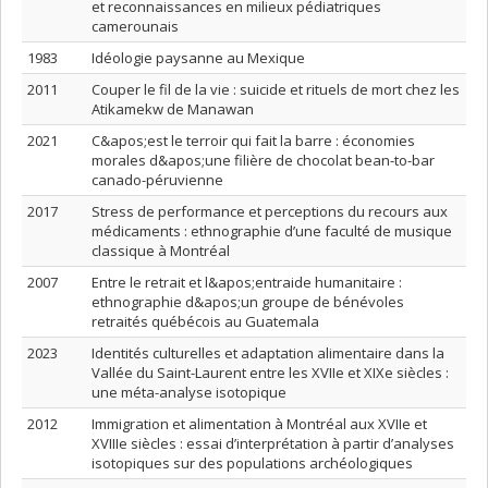
et reconnaissances en milieux pédiatriques
camerounais
1983
Idéologie paysanne au Mexique
2011
Couper le fil de la vie : suicide et rituels de mort chez les
Atikamekw de Manawan
2021
C&apos;est le terroir qui fait la barre : économies
morales d&apos;une filière de chocolat bean-to-bar
canado-péruvienne
2017
Stress de performance et perceptions du recours aux
médicaments : ethnographie d’une faculté de musique
classique à Montréal
2007
Entre le retrait et l&apos;entraide humanitaire :
ethnographie d&apos;un groupe de bénévoles
retraités québécois au Guatemala
2023
Identités culturelles et adaptation alimentaire dans la
Vallée du Saint-Laurent entre les XVIIe et XIXe siècles :
une méta-analyse isotopique
2012
Immigration et alimentation à Montréal aux XVIIe et
XVIIIe siècles : essai d’interprétation à partir d’analyses
isotopiques sur des populations archéologiques