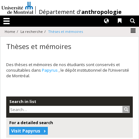
Passer
au
/
Département d'
anthropologie
contenu
Langues
Liens 
R
Menu
N
Home
La recherche
Thèses et mémoires
Thèses et mémoires
Des thèses et mémoires de nos étudiants sont conservés et
consultables dans
Papyrus
, le dépôt institutionnel de l’Université
de Montréal.
Search in list
Search
For a detailed search
Visit Papyrus