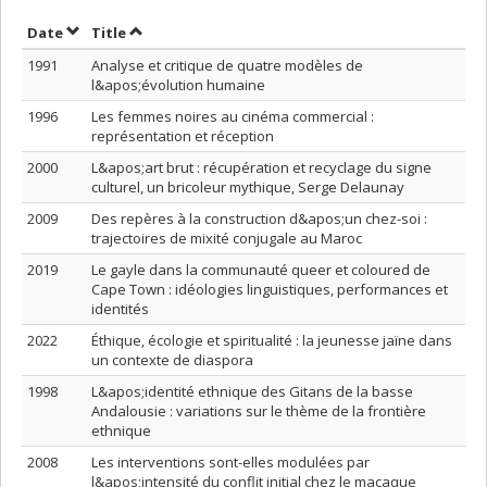
Sort by date in descending order
Sort by title in descending order
Date
Title
1991
Analyse et critique de quatre modèles de
l&apos;évolution humaine
1996
Les femmes noires au cinéma commercial :
représentation et réception
2000
L&apos;art brut : récupération et recyclage du signe
culturel, un bricoleur mythique, Serge Delaunay
2009
Des repères à la construction d&apos;un chez-soi :
trajectoires de mixité conjugale au Maroc
2019
Le gayle dans la communauté queer et coloured de
Cape Town : idéologies linguistiques, performances et
identités
2022
Éthique, écologie et spiritualité : la jeunesse jaïne dans
un contexte de diaspora
1998
L&apos;identité ethnique des Gitans de la basse
Andalousie : variations sur le thème de la frontière
ethnique
2008
Les interventions sont-elles modulées par
l&apos;intensité du conflit initial chez le macaque