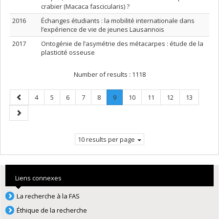
crabier (Macaca fascicularis) ?
2016
Échanges étudiants : la mobilité internationale dans
l’expérience de vie de jeunes Lausannois
2017
Ontogénie de l’asymétrie des métacarpes : étude de la
plasticité osseuse
Number of results :
1118
Previous
Page
Page
Page
Page
Page
Page
.
Page
Page
Page
Page
4
5
6
7
8
9
10
11
12
13
page
Current
Next
page.
page
10 results per page
Liens connexes
La recherche à la FAS
Éthique de la recherche