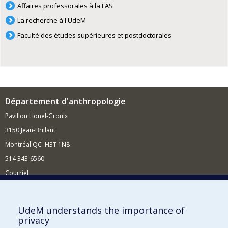
Affaires professorales à la FAS
La recherche à l'UdeM
Faculté des études supérieures et postdoctorales
Département d'anthropologie
Pavillon Lionel-Groulx
3150 Jean-Brillant
Montréal QC H3T 1N8
514 343-6560
Courriel
Nouvelles et conférences
Comment soutenir le Département?
UdeM understands the importance of
privacy
BESOIN D'AIDE?