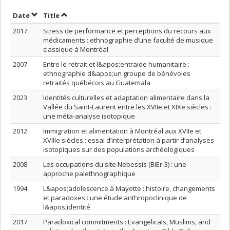
Sort by date in descending order
Sort by title in descending order
Date
Title
2017
Stress de performance et perceptions du recours aux
médicaments : ethnographie d’une faculté de musique
classique à Montréal
2007
Entre le retrait et l&apos;entraide humanitaire :
ethnographie d&apos;un groupe de bénévoles
retraités québécois au Guatemala
2023
Identités culturelles et adaptation alimentaire dans la
Vallée du Saint-Laurent entre les XVIIe et XIXe siècles :
une méta-analyse isotopique
2012
Immigration et alimentation à Montréal aux XVIIe et
XVIIIe siècles : essai d’interprétation à partir d’analyses
isotopiques sur des populations archéologiques
2008
Les occupations du site Nebessis (BiEr-3) : une
approche palethnographique
1994
L&apos;adolescence à Mayotte : histoire, changements
et paradoxes : une étude anthropoclinique de
l&apos;identité
2017
Paradoxical commitments : Evangelicals, Muslims, and