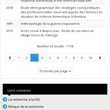
relational authenticity in the American Bible Belt
2018
Étude ethnographique des stratégies sociojuridiques
des professionnelles oeuvrant auprès des femmes en
situation de violence domestique à Mumbai
1991
Anthropologie de la guerre iroquoienne
2010
Accès social à l&apos;eau : étude de cas dans un
village mossi du Yatenga
Number of results :
1118
Previous
Page
Page
Page
.
Page
Page
Page
Page
Page
Page
Page
Next
1
2
3
4
5
6
7
8
9
10
page
Current
page
page.
10 results per page
Liens connexes
La recherche à la FAS
Éthique de la recherche