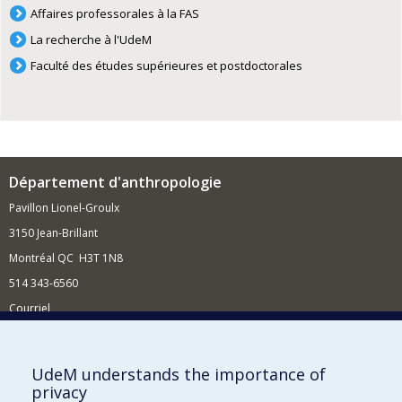
Affaires professorales à la FAS
La recherche à l'UdeM
Faculté des études supérieures et postdoctorales
Département d'anthropologie
Pavillon Lionel-Groulx
3150 Jean-Brillant
Montréal QC H3T 1N8
514 343-6560
Courriel
Nouvelles et conférences
Comment soutenir le Département?
UdeM understands the importance of
privacy
BESOIN D'AIDE?