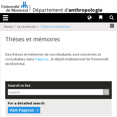
Passer
au
/
Département d'
anthropologie
contenu
Langues
Liens 
R
Menu
N
Home
La recherche
Thèses et mémoires
Thèses et mémoires
Des thèses et mémoires de nos étudiants sont conservés et
consultables dans
Papyrus
, le dépôt institutionnel de l’Université
de Montréal.
Search in list
Search
For a detailed search
Visit Papyrus