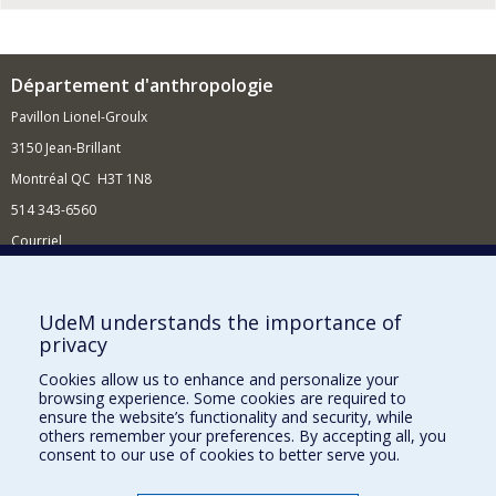
Département d'anthropologie
Pavillon Lionel-Groulx
3150 Jean-Brillant
Montréal QC H3T 1N8
514 343-6560
Courriel
Nouvelles et conférences
Comment soutenir le Département?
UdeM understands the importance of
privacy
BESOIN D'AIDE?
Cookies allow us to enhance and personalize your
Plan du site
browsing experience. Some cookies are required to
Signaler une erreur
ensure the website’s functionality and security, while
others remember your preferences. By accepting all, you
Accessibilité
consent to our use of cookies to better serve you.
FACULTÉ DES ARTS ET DES SCIENCES