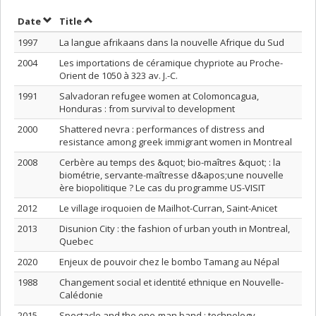
Sort by date in descending order
Sort by title in descending order
Date
Title
1997
La langue afrikaans dans la nouvelle Afrique du Sud
2004
Les importations de céramique chypriote au Proche-
Orient de 1050 à 323 av. J.-C.
1991
Salvadoran refugee women at Colomoncagua,
Honduras : from survival to development
2000
Shattered nevra : performances of distress and
resistance among greek immigrant women in Montreal
2008
Cerbère au temps des &quot; bio-maîtres &quot; : la
biométrie, servante-maîtresse d&apos;une nouvelle
ère biopolitique ? Le cas du programme US-VISIT
2012
Le village iroquoien de Mailhot-Curran, Saint-Anicet
2013
Disunion City : the fashion of urban youth in Montreal,
Quebec
2020
Enjeux de pouvoir chez le bombo Tamang au Népal
1988
Changement social et identité ethnique en Nouvelle-
Calédonie
2015
Spectacle and the one-man band : technology,