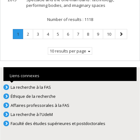
performing bodies, and imaginary spaces
Number of results :
1118
Page
.
Page
Page
Page
Page
Page
Page
Page
Page
Page
Next
1
2
3
4
5
6
7
8
9
10
Current
page
page.
10 results per page
Liens connexes
La recherche à la FAS
Éthique de la recherche
Affaires professorales à la FAS
La recherche à l'UdeM
Faculté des études supérieures et postdoctorales