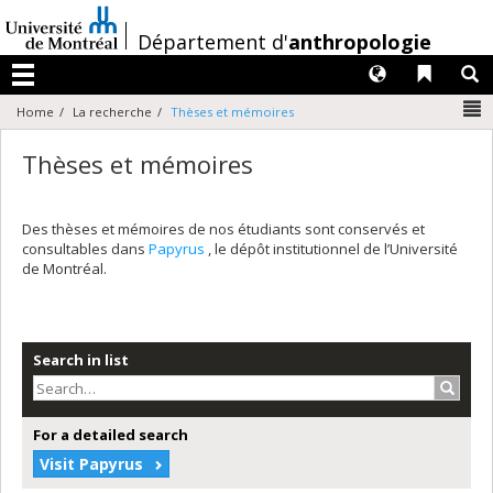
Passer
au
/
Département d'
anthropologie
contenu
Langues
Liens 
R
Menu
N
Home
La recherche
Thèses et mémoires
Thèses et mémoires
Des thèses et mémoires de nos étudiants sont conservés et
consultables dans
Papyrus
, le dépôt institutionnel de l’Université
de Montréal.
Search in list
Search
For a detailed search
Visit Papyrus